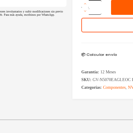
Placa
de
rores involuntarios y sufrir modificaciones sin previo
Video
 web. Para más ayuda, escribinos por WhatsApp.
Gigabyte
GeForce
RTX
5070
12GB
GDDR7
Eagle
OC
📦 Calcular envío
ICE
White
cantidad
Garantía:
12 Meses
SKU:
GV-N5070EAGLEOC I
Categorías:
Componentes
,
NV