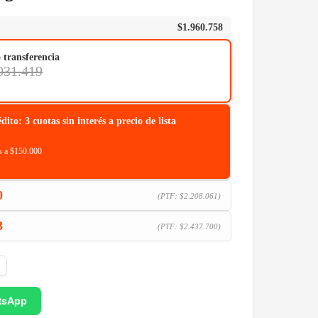
$
1.960.758
o transferencia
031.419
o: 3 cuotas sin interés a precio de lista
 a $150.000
0
(PTF:
$
2.208.061
)
3
(PTF:
$
2.437.700
)
tsApp