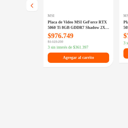
MSI
MS
 Gigabyte GeForce
Placa de Video MSI GeForce RTX
Pl
8GB GDDR7
5060 Ti 8GB GDDR7 Shadow 2X
50
Plus
9
$
976.749
$
$
1.123.259
3 
376.508
3 sin interés de
$
361.397
 al carrito
Agregar al carrito