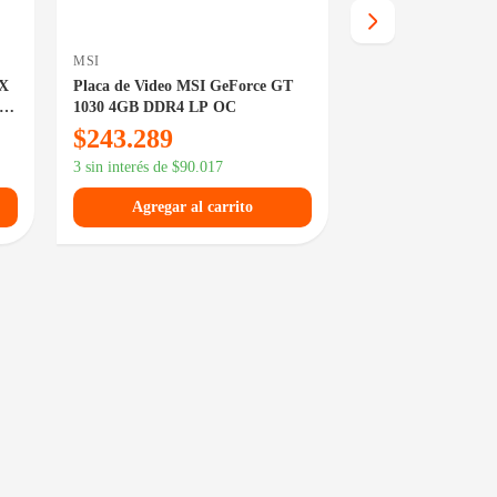
MSI
MSI
TX
Placa de Video MSI GeForce GT
Placa de Video M
2X
1030 4GB DDR4 LP OC
5060 8GB GDDR7 
OC White
$
243.289
$
1.008.029
$
1.159.229
3 sin interés de
$
90.017
3 sin interés de
$
372
Agregar al carrito
Agregar al