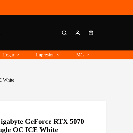
g
Carro
de
compra
Hogar
Impresión
Más
E White
Gigabyte GeForce RTX 5070
gle OC ICE White