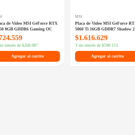
I
MSI
aca de Video MSI GeForce RTX
Placa de Video MSI GeForce R
50 8GB GDDR6 Gaming OC
5060 Ti 16GB GDDR7 Shadow 
OC Plus
724.559
$
1.616.629
sin interés de
$
268.087
3 sin interés de
$
598.153
Agregar al carrito
Agregar al carrito