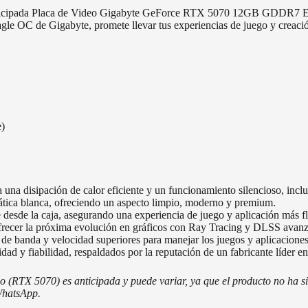
 anticipada Placa de Video Gigabyte GeForce RTX 5070 12GB GDDR7 Eag
agle OC de Gigabyte, promete llevar tus experiencias de juego y creació
e)
 disipación de calor eficiente y un funcionamiento silencioso, inclus
ática blanca, ofreciendo un aspecto limpio, moderno y premium.
esde la caja, asegurando una experiencia de juego y aplicación más fl
frecer la próxima evolución en gráficos con Ray Tracing y DLSS avan
anda y velocidad superiores para manejar los juegos y aplicaciones 
d y fiabilidad, respaldados por la reputación de un fabricante líder e
o (RTX 5070) es anticipada y puede variar, ya que el producto no ha s
 WhatsApp.