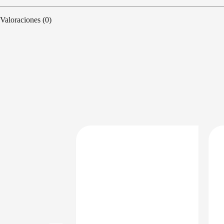
Valoraciones (0)
PRECIO BAJO CERO
DISPONIBLE EN 24/48HS
DISPONIBLE EN 24/48HS