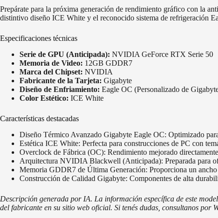
Prepárate para la próxima generación de rendimiento gráfico con la
distintivo diseño ICE White y el reconocido sistema de refrigeración E
Especificaciones técnicas
Serie de GPU (Anticipada):
NVIDIA GeForce RTX Serie 50
Memoria de Video:
12GB GDDR7
Marca del Chipset:
NVIDIA
Fabricante de la Tarjeta:
Gigabyte
Diseño de Enfriamiento:
Eagle OC (Personalizado de Gigabyt
Color Estético:
ICE White
Características destacadas
Diseño Térmico Avanzado Gigabyte Eagle OC: Optimizado para una
Estética ICE White: Perfecta para construcciones de PC con tem
Overclock de Fábrica (OC): Rendimiento mejorado directamente d
Arquitectura NVIDIA Blackwell (Anticipada): Preparada para o
Memoria GDDR7 de Última Generación: Proporciona un ancho de b
Construcción de Calidad Gigabyte: Componentes de alta durabilida
Descripción generada por IA. La información específica de este model
del fabricante en su sitio web oficial. Si tenés dudas, consultanos por