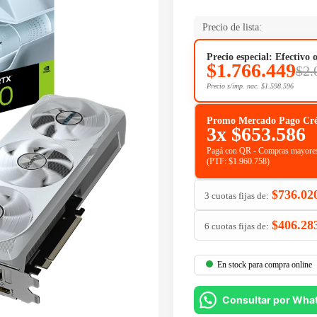
Precio de lista:
Precio especial: Efectivo 
$
1.766.449
$
2.
Precio s/imp. nac.
$
1.598.596
Promo Mercado Pago Crédit
3x
$
653.586
Pagá con QR - Compras mayores
(PTF:
$
1.960.758
)
$
736.02
3 cuotas fijas de:
$
406.28
6 cuotas fijas de:
En stock para compra online
Consultar por Wha