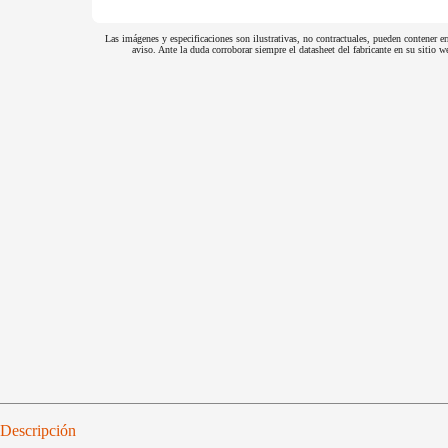
Las imágenes y especificaciones son ilustrativas, no contractuales, pueden contener er
aviso. Ante la duda corroborar siempre el datasheet del fabricante en su sitio
Descripción