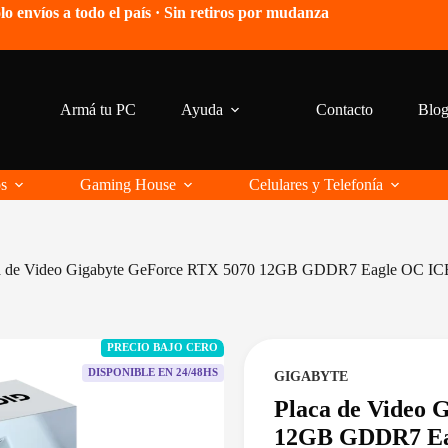
lo envíos a todo el país · Sin retiros por mudanza
Armá tu PC
Ayuda
Contacto
Blo
os
Gaming House
Celulares y Telefonía
a de Video Gigabyte GeForce RTX 5070 12GB GDDR7 Eagle OC IC
PRECIO BAJO CERO
DISPONIBLE EN 24/48HS
GIGABYTE
Placa de Video 
12GB GDDR7 Ea