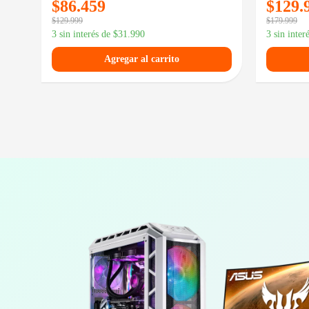
$
86.459
$
129.
$
129.999
$
179.999
3 sin interés de
$
31.990
3 sin inter
Agregar al carrito