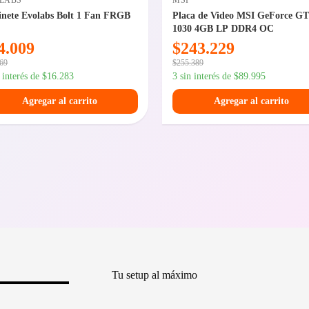
LABS
MSI
nete Evolabs Bolt 1 Fan FRGB
Placa de Video MSI GeForce G
1030 4GB LP DDR4 OC
4.009
$
243.229
769
$
255.389
n interés de
$
16.283
3 sin interés de
$
89.995
Agregar al carrito
Agregar al carrito
Tu setup al máximo