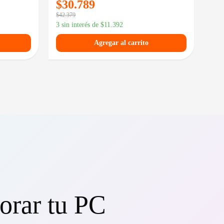
$
30.789
$
2
$
42.379
$
34.
3 sin interés de
$
11.392
3 si
Agregar al carrito
orar tu PC