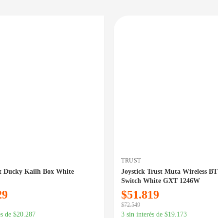
PRECIO BAJO CERO
DISPONIBLE EN 24/48HS
DIS
TRUST
t Ducky Kailh Box White
Joystick Trust Muta Wireless B
Switch White GXT 1246W
29
$
51.819
$
72.549
és de
$
20.287
3 sin interés de
$
19.173