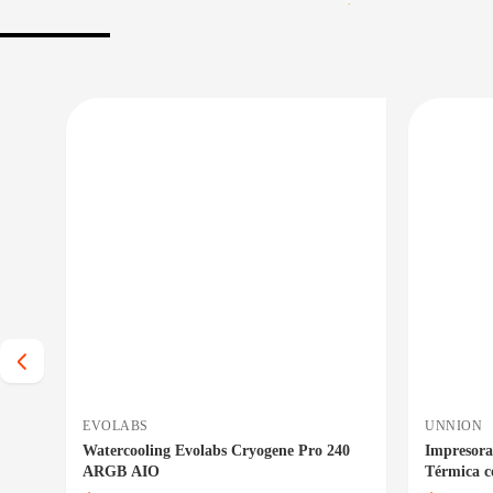
 BAJO CERO
PRECIO BAJO CERO
 INMEDIATA
ENTREGA INMEDIATA
EVOLABS
UNNION
ox
Watercooling Evolabs Cryogene Pro 240
Impresora
ARGB AIO
Térmica c
Etiquetas