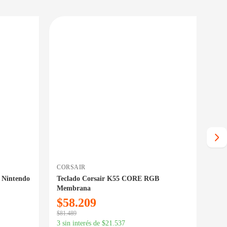
PRECIO BAJO CERO
PRECIO BAJO CERO
PONIBLE EN 24/48HS
DISPONIBLE EN 24/48HS
CORSAIR
MSI
T Nintendo
Teclado Corsair K55 CORE RGB
Aur
Membrana
V2
$
58.209
$
6
$
81.489
$
88.
3 sin interés de
$
21.537
3 si