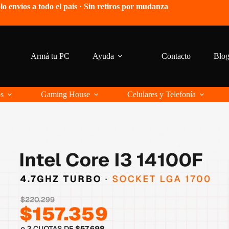
lo envíos a todo el país · Sin retiros por mudanza
Armá tu PC
Ayuda
Contacto
Blo
os
Gaming House
Celulares y Telefonía