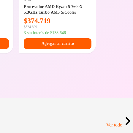
AMD
ADATA
T
Procesador AMD Ryzen 5 7600X
Disco SSD 1TB
5.3GHz Turbo AM5 S/Cooler
$
374.719
$
245.74
$
524.609
$
344.049
3 sin interés de
$
138.646
3 sin interés de
Agregar al carrito
Agreg
Ver todo