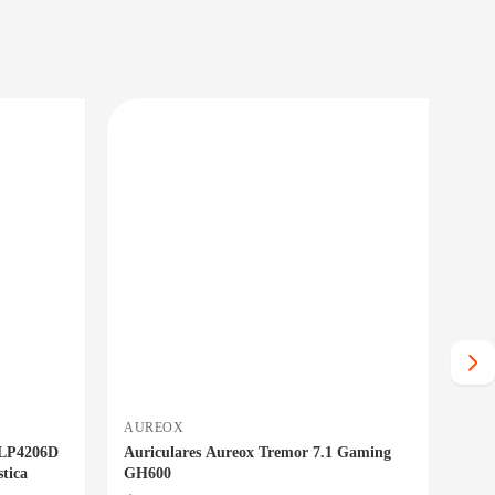
PRECIO BAJO CERO
PRECIO BAJO CERO
NTREGA INMEDIATA
ENTREGA INMEDIATA
AUREOX
NA
 LP4206D
Auriculares Aureox Tremor 7.1 Gaming
Par
tica
GH600
Cele