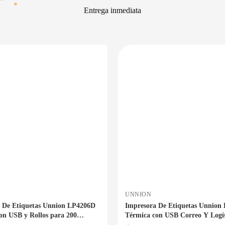
Entrega inmediata
PRECIO BAJO CERO
ENTREGA INMEDIATA
E
UNNION
 De Etiquetas Unnion LP4206D
Impresora De Etiquetas Unnion
on USB y Rollos para 200
Térmica con USB Correo Y Logís
 Correo Y Logística 10x15cm