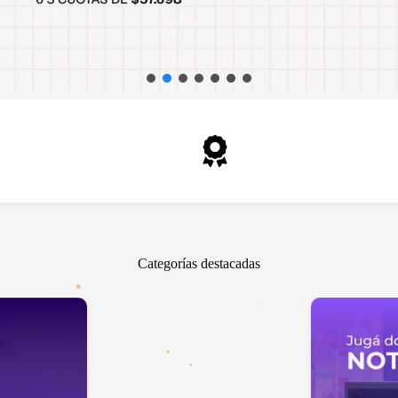
ra en local
Garantía oficial
oque 1904, Banfield
En todos los productos
Categorías destacadas