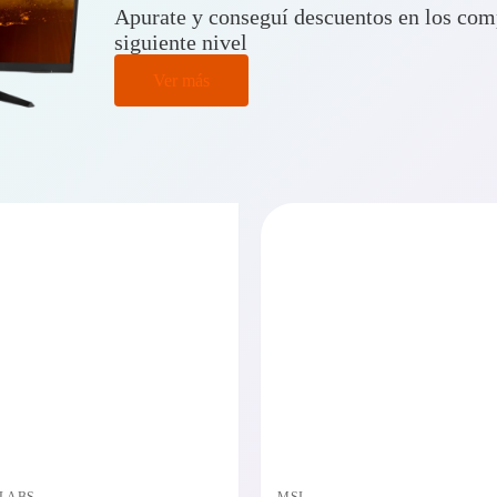
Apurate y conseguí descuentos en los comp
siguiente nivel
Ver más
PRECIO BAJO CERO
PRECI
DISPONIBLE EN 24/48HS
DISPONIBL