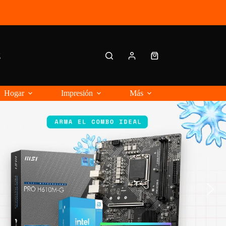
g
Carro
de
compra
Hogar
Impresión
Más