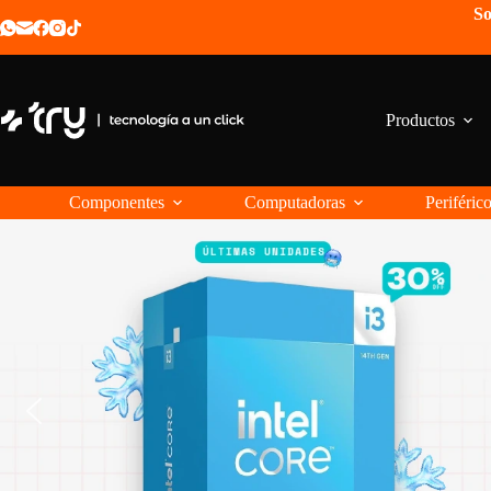
Saltar
So
al
contenido
Productos
Componentes
Computadoras
Periféric