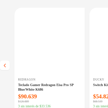
 BAJO CERO
PRECIO BAJO CERO
HA INGRESO
DISPONIBLE EN 24/48HS
REDRAGON
DUCKY
Teclado Gamer Redragon Eisa Pro SP
Switch Ki
Blue/White K686
$
90.639
$
54.8
$
126.889
$
68.539
3 sin interés de
$
33.536
3 sin inter