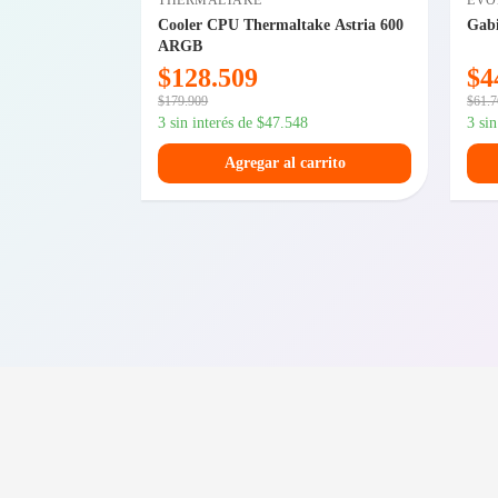
THERMALTAKE
EVO
5 16GB
Cooler CPU Thermaltake Astria 600
Gabi
 Blade White
ARGB
$
128.509
$
4
$
179.909
$
61.
1
3 sin interés de
$
47.548
3 si
arrito
Agregar al carrito