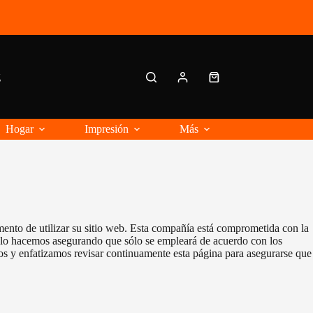
g
Carro
de
compra
Hogar
Impresión
Más
mento de utilizar su sitio web. Esta compañía está comprometida con la
o, lo hacemos asegurando que sólo se empleará de acuerdo con los
os y enfatizamos revisar continuamente esta página para asegurarse que