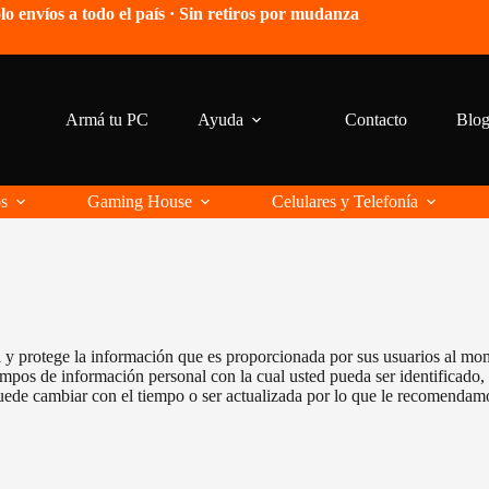
lo envíos a todo el país · Sin retiros por mudanza
Armá tu PC
Ayuda
Contacto
Blo
os
Gaming House
Celulares y Telefonía
sa y protege la información que es proporcionada por sus usuarios al mo
campos de información personal con la cual usted pueda ser identificad
uede cambiar con el tiempo o ser actualizada por lo que le recomendam