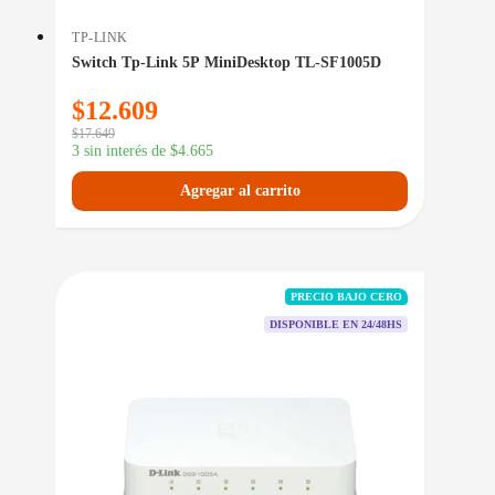
TP-LINK
Switch Tp-Link 5P MiniDesktop TL-SF1005D
$
12.609
$
17.649
3 sin interés de
$
4.665
Agregar al carrito
PRECIO BAJO CERO
DISPONIBLE EN 24/48HS