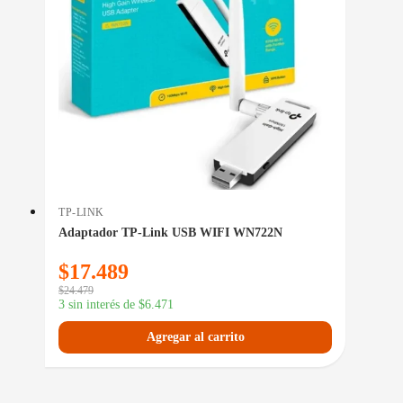
TP-LINK
Adaptador TP-Link USB WIFI WN722N
$
17.489
$
24.479
3 sin interés de
$
6.471
Agregar al carrito