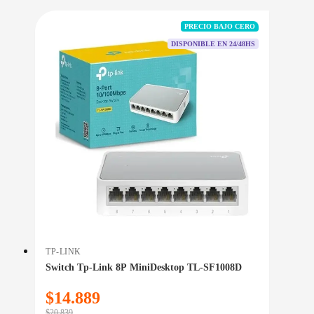
PRECIO BAJO CERO
DISPONIBLE EN 24/48HS
TP-LINK
Switch Tp-Link 8P MiniDesktop TL-SF1008D
$
14.889
$
20.839