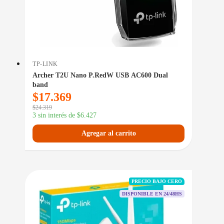
TP-LINK
Archer T2U Nano P.RedW USB AC600 Dual
band
$
17.369
$
24.319
3 sin interés de
$
6.427
Agregar al carrito
PRECIO BAJO CERO
DISPONIBLE EN 24/48HS