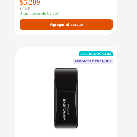
$
5.289
$
7.399
3 sin interés de
$
1.957
Agregar al carrito
PRECIO BAJO CERO
DISPONIBLE EN 24/48HS