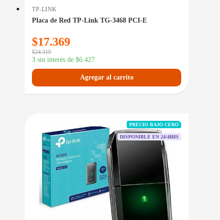
TP-LINK
Placa de Red TP-Link TG-3468 PCI-E
$
17.369
$
24.319
3 sin interés de
$
6.427
Agregar al carrito
PRECIO BAJO CERO
DISPONIBLE EN 24/48HS