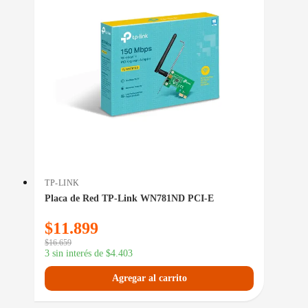
TP-LINK
Placa de Red TP-Link WN781ND PCI-E
$
11.899
$
16.659
3 sin interés de
$
4.403
Agregar al carrito