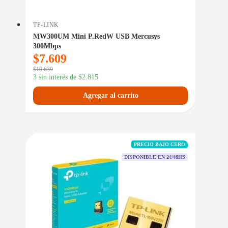
TP-LINK
MW300UM Mini P.RedW USB Mercusys
300Mbps
$
7.609
$
10.639
3 sin interés de
$
2.815
Agregar al carrito
PRECIO BAJO CERO
DISPONIBLE EN 24/48HS