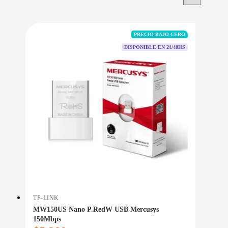
PRECIO BAJO CERO
DISPONIBLE EN 24/48HS
TP-LINK
MW150US Nano P.RedW USB Mercusys
150Mbps