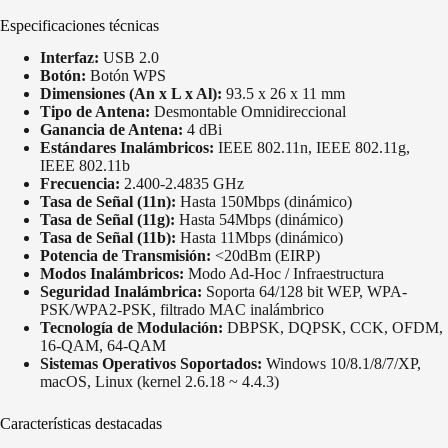
Especificaciones técnicas
Interfaz:
USB 2.0
Botón:
Botón WPS
Dimensiones (An x L x Al):
93.5 x 26 x 11 mm
Tipo de Antena:
Desmontable Omnidireccional
Ganancia de Antena:
4 dBi
Estándares Inalámbricos:
IEEE 802.11n, IEEE 802.11g,
IEEE 802.11b
Frecuencia:
2.400-2.4835 GHz
Tasa de Señal (11n):
Hasta 150Mbps (dinámico)
Tasa de Señal (11g):
Hasta 54Mbps (dinámico)
Tasa de Señal (11b):
Hasta 11Mbps (dinámico)
Potencia de Transmisión:
<20dBm (EIRP)
Modos Inalámbricos:
Modo Ad-Hoc / Infraestructura
Seguridad Inalámbrica:
Soporta 64/128 bit WEP, WPA-
PSK/WPA2-PSK, filtrado MAC inalámbrico
Tecnología de Modulación:
DBPSK, DQPSK, CCK, OFDM,
16-QAM, 64-QAM
Sistemas Operativos Soportados:
Windows 10/8.1/8/7/XP,
macOS, Linux (kernel 2.6.18 ~ 4.4.3)
Características destacadas