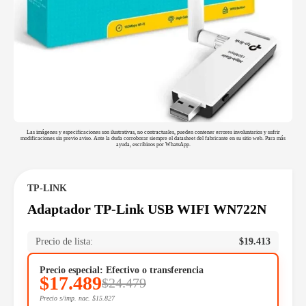
Las imágenes y especificaciones son ilustrativas, no contractuales, pueden contener errores involuntarios y sufrir
modificaciones sin previo aviso. Ante la duda corroborar siempre el datasheet del fabricante en su sitio web. Para más
ayuda, escribinos por WhatsApp.
TP-LINK
Adaptador TP-Link USB WIFI WN722N
Precio de lista:
$
19.413
Precio especial: Efectivo o transferencia
$
17.489
$
24.479
Precio s/imp. nac.
$
15.827