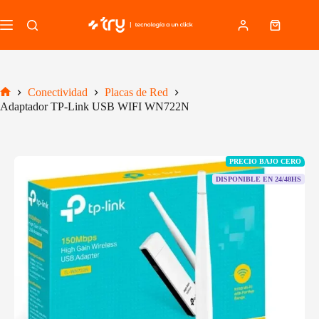
Saltar
al
Carro
contenido
de
compra
Conectividad
Placas de Red
Inicio
Adaptador TP-Link USB WIFI WN722N
PRECIO BAJO CERO
DISPONIBLE EN 24/48HS