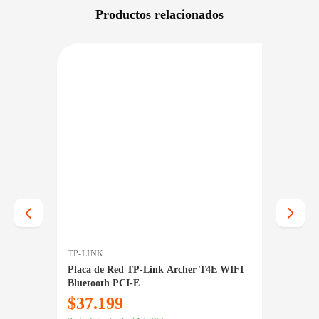
Productos relacionados
PRECIO BAJO CERO
DISPONIBLE EN 2
DISPONIBLE EN 24/48HS
D-LINK
nk Archer T4E WIFI
Placa de Red D-Link N300 DWA-548
$
18.889
$
26.439