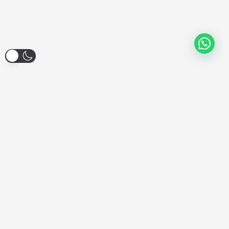
Larroque 1904, Banfield
Lunes a Viernes - 12:00hs a 18:00hs
Sábados - Consultar
Domingos y Feriados - Cerrado
COMPONENTES