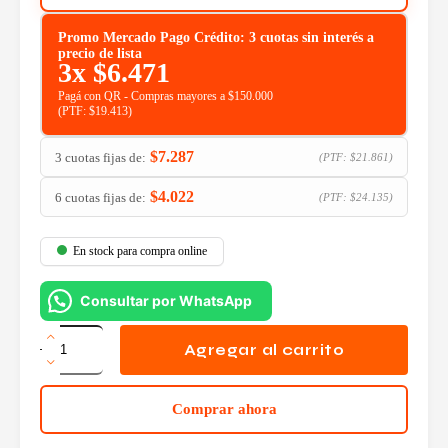
Promo Mercado Pago Crédito: 3 cuotas sin interés a
precio de lista
3x
$
6.471
Pagá con QR - Compras mayores a $150.000
(PTF:
$
19.413
)
$
7.287
3 cuotas fijas de:
(PTF:
$
21.861
)
$
4.022
6 cuotas fijas de:
(PTF:
$
24.135
)
En stock para compra online
Consultar por WhatsApp
Adaptador
TP-
Agregar al carrito
Link
USB
WIFI
Comprar ahora
WN722N
cantidad