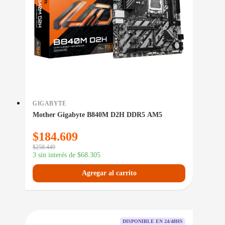
GIGABYTE
Mother Gigabyte B840M D2H DDR5 AM5
$
184.609
$
258.449
3 sin interés de
$
68.305
Agregar al carrito
DISPONIBLE EN 24/48HS