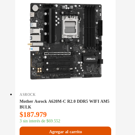
ASROCK
Mother Asrock A620M-C R2.0 DDR5 WIFI AM5
BULK
$
187.979
3 sin interés de
$
69.552
Agregar al carrito