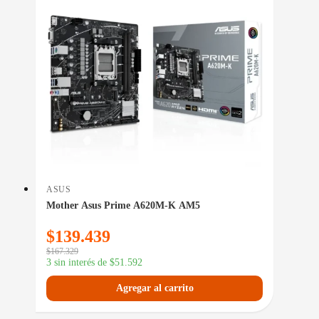
ASUS
Mother Asus Prime A620M-K AM5
$
139.439
$
167.329
3 sin interés de
$
51.592
Agregar al carrito