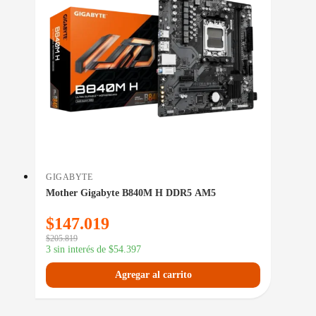
GIGABYTE
Mother Gigabyte B840M H DDR5 AM5
$
147.019
$
205.819
3 sin interés de
$
54.397
Agregar al carrito