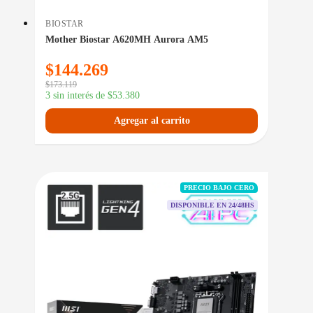
BIOSTAR
Mother Biostar A620MH Aurora AM5
$
144.269
$
173.119
3 sin interés de
$
53.380
Agregar al carrito
PRECIO BAJO CERO
DISPONIBLE EN 24/48HS