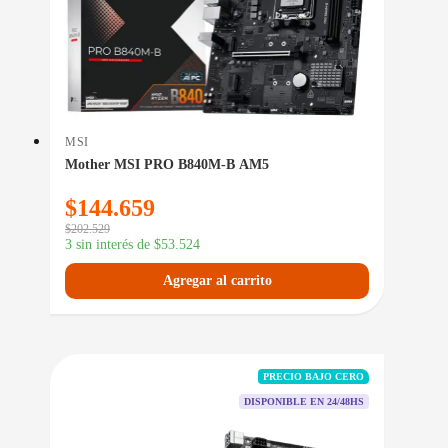
MSI
Mother MSI PRO B840M-B AM5
$
144.659
$
202.529
3 sin interés de
$
53.524
Agregar al carrito
PRECIO BAJO CERO
DISPONIBLE EN 24/48HS