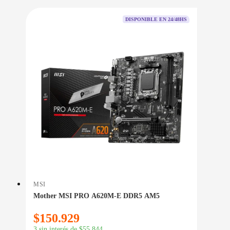
DISPONIBLE EN 24/48HS
MSI
Mother MSI PRO A620M-E DDR5 AM5
$
150.929
3 sin interés de
$
55.844