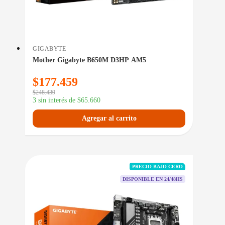
GIGABYTE
Mother Gigabyte B650M D3HP AM5
$
177.459
$
248.439
3 sin interés de
$
65.660
Agregar al carrito
PRECIO BAJO CERO
DISPONIBLE EN 24/48HS