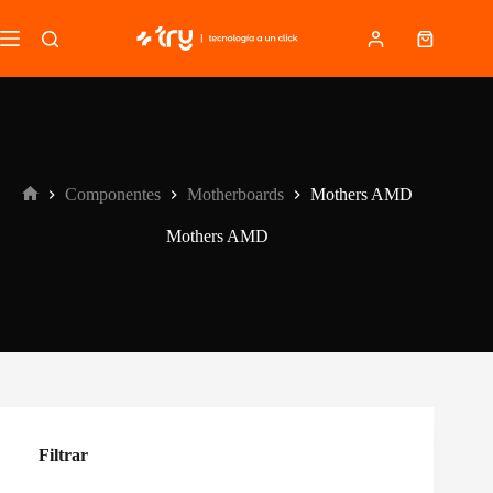
Saltar
al
Carro
contenido
de
compra
Componentes
Motherboards
Mothers AMD
Inicio
Mothers AMD
Filtrar