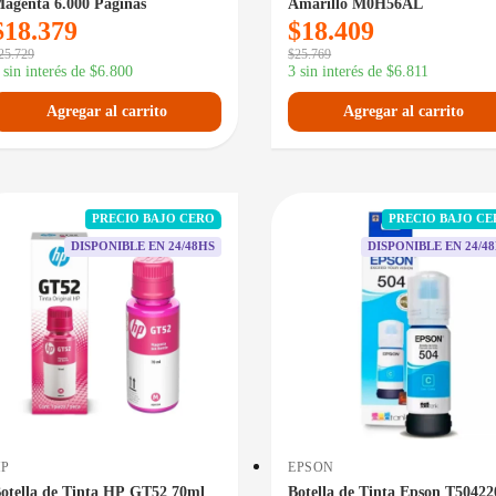
agenta 6.000 Paginas
Amarillo M0H56AL
$
18.379
$
18.409
25.729
$
25.769
 sin interés de
$
6.800
3 sin interés de
$
6.811
Agregar al carrito
Agregar al carrito
PRECIO BAJO CERO
PRECIO BAJO C
DISPONIBLE EN 24/48HS
DISPONIBLE EN 24/4
HP
EPSON
otella de Tinta HP GT52 70ml
Botella de Tinta Epson T50422