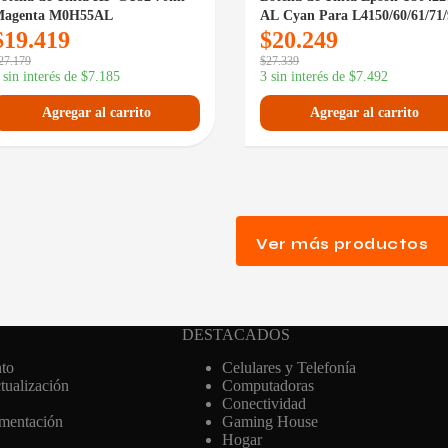
Magenta M0H55AL
AL Cyan Para L4150/60/61/71/
$
19.419
$
20.249
27.179
$
27.339
 sin interés de
$
7.185
3 sin interés de
$
7.492
Agregar al carrito
Agregar al carrito
Ver más productos
DESTACADOS
to
Celulares y Telefonía
ualización
Computadoras
Conectividad
imentación
Gaming House
Hogar