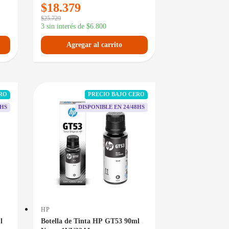
$
18.379
$
25.729
3 sin interés de
$
6.800
Agregar al carrito
ERO
PRECIO BAJO CERO
8HS
DISPONIBLE EN 24/48HS
HP
l
Botella de Tinta HP GT53 90ml