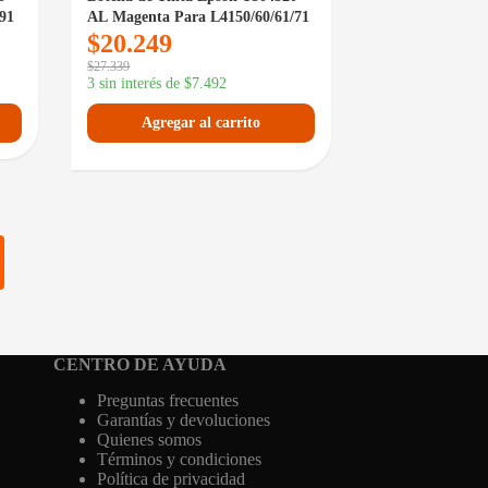
91
AL Magenta Para L4150/60/61/71
$
20.249
$
27.339
3 sin interés de
$
7.492
Agregar al carrito
CENTRO DE AYUDA
Preguntas frecuentes
Garantías y devoluciones
Quienes somos
Términos y condiciones
Política de privacidad