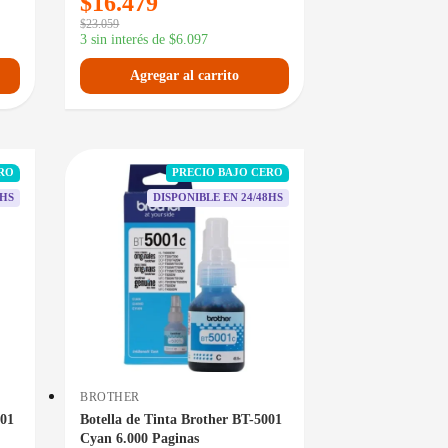
$
16.479
$
23.059
3 sin interés de
$
6.097
Agregar al carrito
ERO
PRECIO BAJO CERO
8HS
DISPONIBLE EN 24/48HS
BROTHER
001
Botella de Tinta Brother BT-5001
Cyan 6.000 Paginas