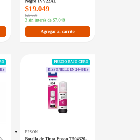
Negro 1VV22AL
$
19.049
$
26.659
3 sin interés de
$
7.048
Agregar al carrito
ERO
PRECIO BAJO CERO
8HS
DISPONIBLE EN 24/48HS
EPSON
0-
Botella de Tinta Epson T504320-