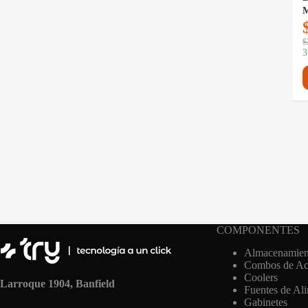
$
3
COMPONENTES
Almacenamien
Combos de Act
Coolers
Larroque 1904, Banfield
Fuentes de Al
Gabinetes