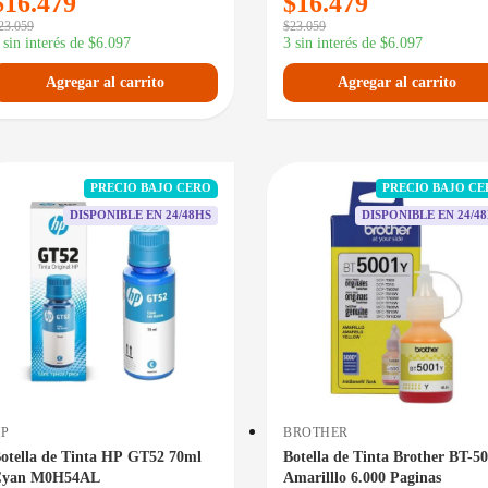
$
16.479
$
16.479
23.059
$
23.059
 sin interés de
$
6.097
3 sin interés de
$
6.097
Agregar al carrito
Agregar al carrito
PRECIO BAJO CERO
PRECIO BAJO C
DISPONIBLE EN 24/48HS
DISPONIBLE EN 24/4
HP
BROTHER
otella de Tinta HP GT52 70ml
Botella de Tinta Brother BT-5
Cyan M0H54AL
Amarilllo 6.000 Paginas