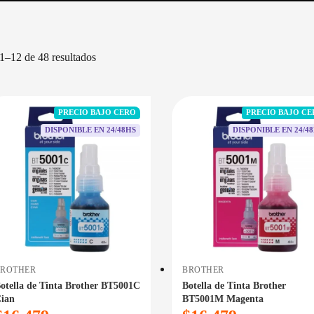
Sorted
1–12 de 48 resultados
by
price:
low
to
PRECIO BAJO CERO
PRECIO BAJO C
high
DISPONIBLE EN 24/48HS
DISPONIBLE EN 24/4
BROTHER
BROTHER
otella de Tinta Brother BT5001C
Botella de Tinta Brother
ian
BT5001M Magenta