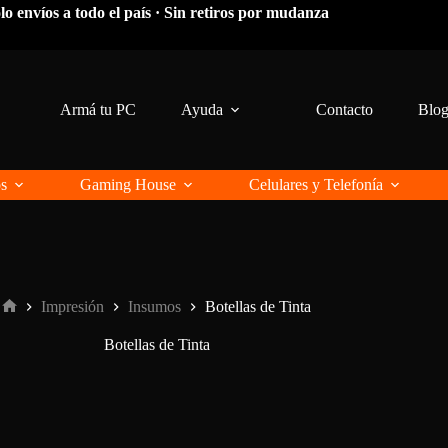
lo envíos a todo el país · Sin retiros por mudanza
Armá tu PC
Ayuda
Contacto
Blo
os
Gaming House
Celulares y Telefonía
Impresión
Insumos
Botellas de Tinta
Inicio
Botellas de Tinta