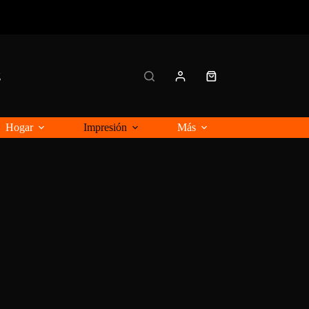
g
Carro
de
compra
Hogar
Impresión
Más