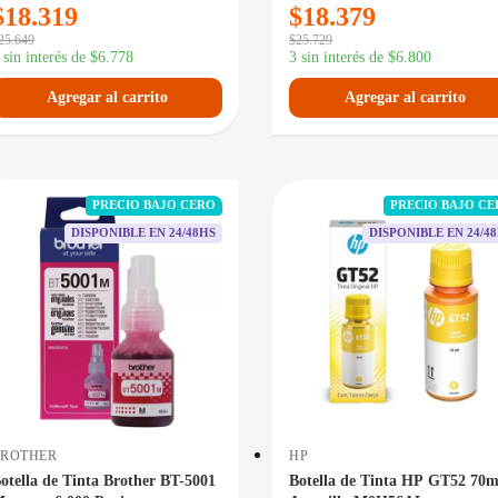
$
18.319
$
18.379
25.649
$
25.729
 sin interés de
$
6.778
3 sin interés de
$
6.800
Agregar al carrito
Agregar al carrito
PRECIO BAJO CERO
PRECIO BAJO C
DISPONIBLE EN 24/48HS
DISPONIBLE EN 24/4
BROTHER
HP
otella de Tinta Brother BT-5001
Botella de Tinta HP GT52 70m