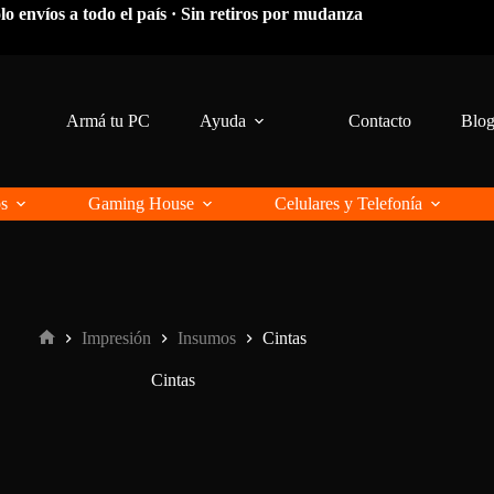
lo envíos a todo el país · Sin retiros por mudanza
Armá tu PC
Ayuda
Contacto
Blo
os
Gaming House
Celulares y Telefonía
Impresión
Insumos
Cintas
Inicio
Cintas