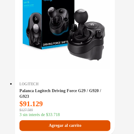
LOGITECH
Palanca Logitech Driving Force G29 / G920 /
G923
$
91.129
$
127.589
3 sin interés de
$
33.718
Agregar al carrito