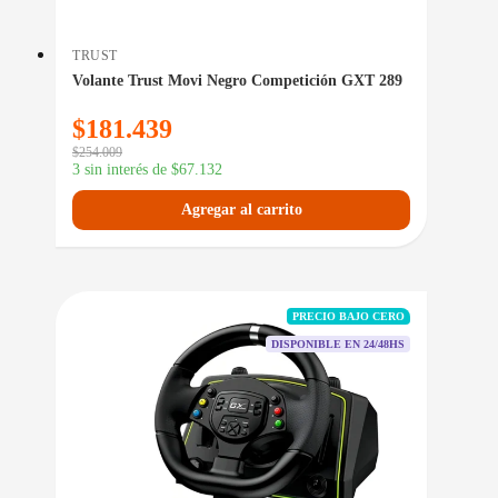
TRUST
Volante Trust Movi Negro Competición GXT 289
$
181.439
$
254.009
3 sin interés de
$
67.132
Agregar al carrito
PRECIO BAJO CERO
DISPONIBLE EN 24/48HS