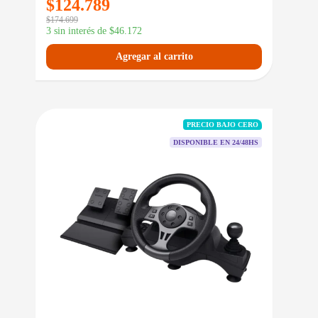
$
124.789
$
174.699
3 sin interés de
$
46.172
Agregar al carrito
PRECIO BAJO CERO
DISPONIBLE EN 24/48HS