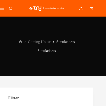
Saltar
al
Carro
contenido
de
compra
Gaming House
Simuladores
Inicio
Simuladores
Filtrar