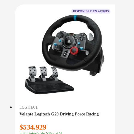
DISPONIBLE EN 24/48HS
LOGITECH
Volante Logitech G29 Driving Force Racing
$
534.929
3 sin interés de
$
197.924