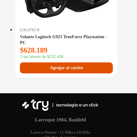
LOGITECH
Volante Logitech G923 TrueForce Playstation -
PC
$
628.189
3 sin interés de
$
232.430
Agregar al carrito
Larroque 1904, Banfield
Lunes a Viernes - 12:00hs a 18:00hs