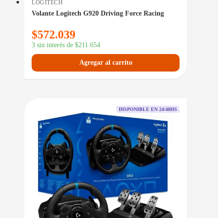
LOGITECH
Volante Logitech G920 Driving Force Racing
$
572.039
3 sin interés de
$
211.654
Agregar al carrito
DISPONIBLE EN 24/48HS