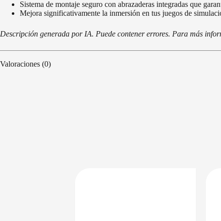
Sistema de montaje seguro con abrazaderas integradas que garanti
Mejora significativamente la inmersión en tus juegos de simulació
Descripción generada por IA. Puede contener errores. Para más informa
Valoraciones (0)
PRECIO BAJO CERO
PRECIO BAJO CERO
DISPONIBLE EN 24/48HS
DISPONIBLE EN 24/48HS