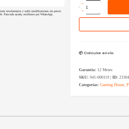
Palanca
Logitech
rores involuntarios y sufrir modificaciones sin previo
Driving
 web. Para más ayuda, escribinos por WhatsApp.
Force
G29
/
G920
/
G923
cantidad
📦 Calcular envío
Garantía:
12 Meses
SKU:
941-000119 |
ID:
2330
Categorías:
Gaming House
,
P