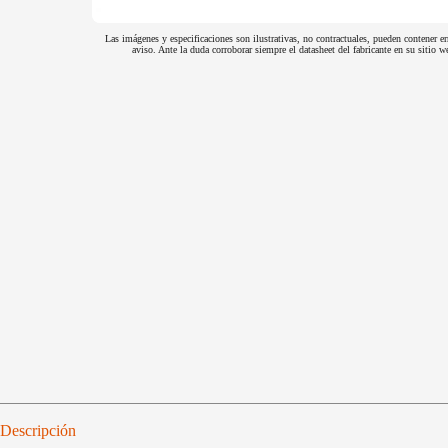
Las imágenes y especificaciones son ilustrativas, no contractuales, pueden contener er
aviso. Ante la duda corroborar siempre el datasheet del fabricante en su sitio
Descripción