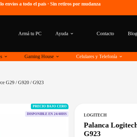
lo envíos a todo el país · Sin retiros por mudanza
Armá tu PC
Ayuda
Contacto
Blo
os
Gaming House
Celulares y Telefonía
rce G29 / G920 / G923
PRECIO BAJO CERO
DISPONIBLE EN 24/48HS
LOGITECH
Palanca Logitech
G923