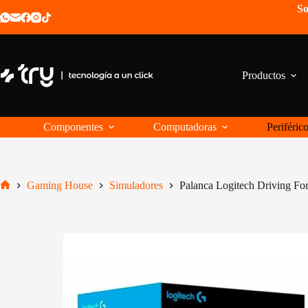
Saltar
So
al
contenido
Productos
Componentes
Computadoras
Periféric
Gaming House
Simuladores
Palanca Logitech Driving Fo
Inicio