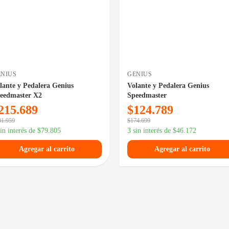
NIUS
GENIUS
lante y Pedalera Genius
Volante y Pedalera Genius
eedmaster X2
Speedmaster
215.689
$
124.789
01.959
$
174.699
sin interés de
$
79.805
3 sin interés de
$
46.172
Agregar al carrito
Agregar al carrito