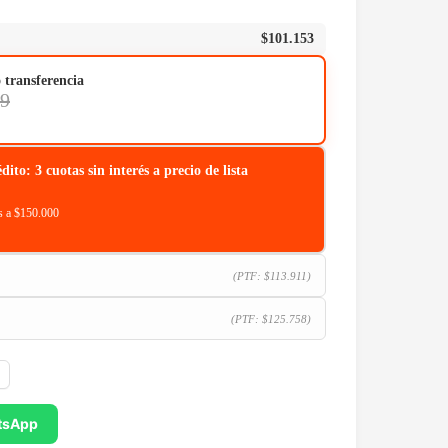
$
101.153
o transferencia
89
o: 3 cuotas sin interés a precio de lista
 a $150.000
(PTF:
$
113.911
)
(PTF:
$
125.758
)
tsApp