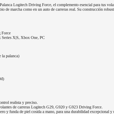
la Palanca Logitech Driving Force, el complemento esencial para tus vo
bio de marcha como en un auto de carreras real. Su construcción robusta
 Force
x Series X|S, Xbox One, PC
e la palanca)
OM)
trol realista y preciso.
 volantes de carreras Logitech G29, G920 y G923 Driving Force.
acero y funda de piel cosida a mano, para una durabilidad excepcional 