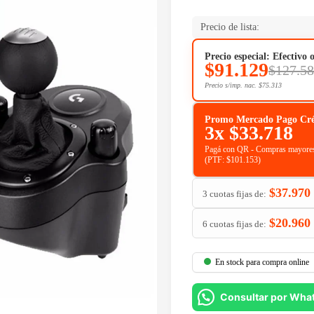
Precio de lista:
Precio especial: Efectivo 
$
91.129
$
127.5
Precio s/imp. nac.
$
75.313
Promo Mercado Pago Crédit
3x
$
33.718
Pagá con QR - Compras mayores
(PTF:
$
101.153
)
$
37.970
3 cuotas fijas de:
$
20.960
6 cuotas fijas de:
En stock para compra online
Consultar por Wha