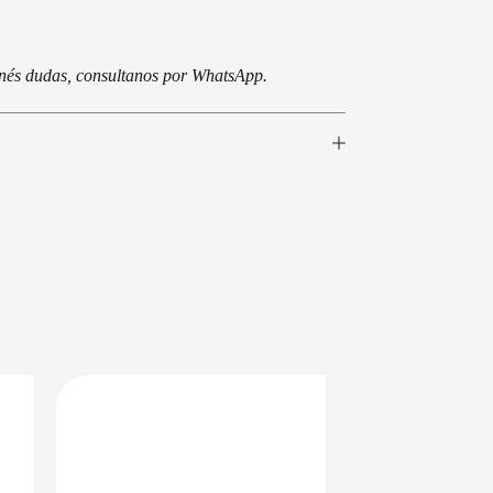
tenés dudas, consultanos por WhatsApp.
EN 24/48HS
DISPONIBLE EN 24/48HS