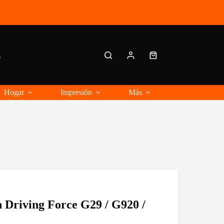
g
Carro
de
compra
Hogar
Impresión
Más
 Driving Force G29 / G920 /