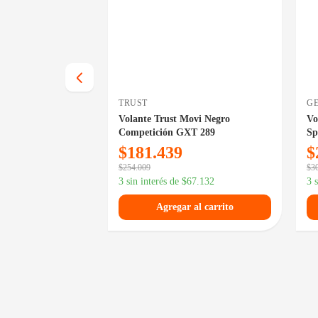
TRUST
GE
h Rs Shifter &
Volante Trust Movi Negro
Vo
 para Rs y PRO
Competición GXT 289
Sp
$
181.439
$
$
254.009
$
3
131.050
3 sin interés de
$
67.132
3 
 al carrito
Agregar al carrito