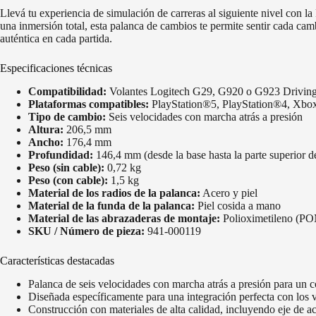
Llevá tu experiencia de simulación de carreras al siguiente nivel con 
una inmersión total, esta palanca de cambios te permite sentir cada cam
auténtica en cada partida.
Especificaciones técnicas
Compatibilidad:
Volantes Logitech G29, G920 o G923 Driving
Plataformas compatibles:
PlayStation®5, PlayStation®4, Xbo
Tipo de cambio:
Seis velocidades con marcha atrás a presión
Altura:
206,5 mm
Ancho:
176,4 mm
Profundidad:
146,4 mm (desde la base hasta la parte superior d
Peso (sin cable):
0,72 kg
Peso (con cable):
1,5 kg
Material de los radios de la palanca:
Acero y piel
Material de la funda de la palanca:
Piel cosida a mano
Material de las abrazaderas de montaje:
Polioximetileno (P
SKU / Número de pieza:
941-000119
Características destacadas
Palanca de seis velocidades con marcha atrás a presión para un con
Diseñada específicamente para una integración perfecta con los
Construcción con materiales de alta calidad, incluyendo eje de 