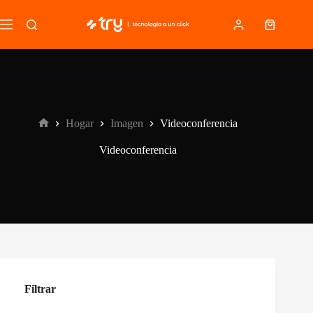
Saltar
al
Carro
contenido
de
compra
Hogar
Imagen
Videoconferencia
Inicio
Videoconferencia
Filtrar