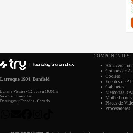
$
3
COMPONENTES
Almacenamien
Combos de Act
Coolers
Larroque 1904, Banfield
Fuentes de Al
Gabinetes
Lunes a Viernes - 12:00hs a 18:00hs
Memorias R
Sábados - Consultar
Motherboards
Domingos y Feriados - Cerrado
Placas de Vid
Procesadores