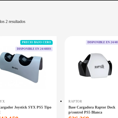
Sorted
os 2 resultados
by
price:
low
to
PRECIO BAJO CERO
DISPONIBLE EN 24/4
high
DISPONIBLE EN 24/48HS
SYX
RAPTOR
argador Joystick SYX PS5 Tipo
Base Cargadora Raptor Dock
C
p/control PS5 Blanca