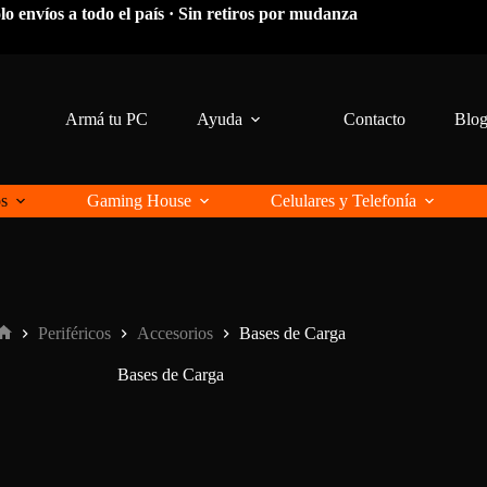
lo envíos a todo el país · Sin retiros por mudanza
Armá tu PC
Ayuda
Contacto
Blo
os
Gaming House
Celulares y Telefonía
Periféricos
Accesorios
Bases de Carga
Inicio
Bases de Carga