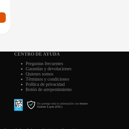
CENTRO DE AYUDA
Preguntas frecuentes
Garantías y devoluciones
Quienes somos
Términos y condiciones
Política de privacidad
Botón de arrepentimiento
Try protege toda tu información con
Secure
Sockets Layer (SSL)