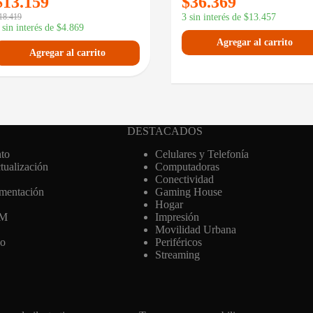
$
13.159
$
36.369
18.419
3 sin interés de
$
13.457
 sin interés de
$
4.869
Agregar al carrito
Agregar al carrito
DESTACADOS
to
Celulares y Telefonía
ualización
Computadoras
Conectividad
imentación
Gaming House
Hogar
AM
Impresión
Movilidad Urbana
eo
Periféricos
Streaming