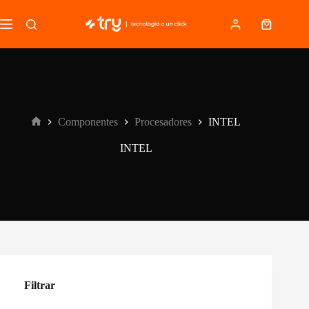
Saltar
al
Carro
contenido
de
compra
Componentes
Procesadores
INTEL
Inicio
INTEL
Filtrar