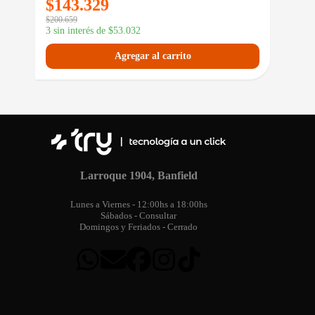
$
143.329
$
200.659
3 sin interés de
$
53.032
Agregar al carrito
Larroque 1904, Banfield
Lunes a Viernes - 12:00hs a 18:00hs
Sábados - Consultar
Domingos y Feriados - Cerrado