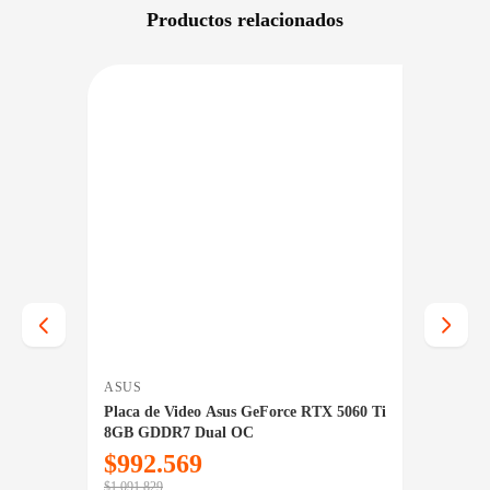
Productos relacionados
RECIO BAJO CERO
DISPONIBLE EN 24/48HS
NIBLE EN 24/48HS
ASUS
GIGAB
5060 Ti
Placa de Video Asus GeForce RTX 5060 Ti
Placa 
8GB GDDR7 Dual OC
5050 8
$
992.569
$
89
$
1.091.829