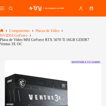
Saltar
al
Carro
contenido
de
compra
Componentes
Placas de Video
Inicio
NVIDIA GeForce
Placa de Video MSI GeForce RTX 5070 Ti 16GB GDDR7
Ventus 3X OC
DISPONIBLE EN 24/48HS