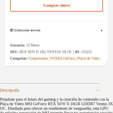
GeForce
Comprar ahora
RTX
5070
Ti
16GB
GDDR7
Ventus
📦 Calcular envío
3X
OC
cantidad
Garantía:
12 Meses
SKU:
RTX 5070 Ti 16G VENTUS 3X OC |
ID:
125253
Categorías:
Componentes
,
NVIDIA GeForce
,
Placas de Video
Descripción
Prepárate para el futuro del gaming y la creación de contenido con la
Placa de Video MSI GeForce RTX 5070 Ti 16GB GDDR7 Ventus 3X
OC. Diseñada para ofrecer un rendimiento de vanguardia, esta GPU
de próxima generación de MSI promete llevar tus experiencias visuales