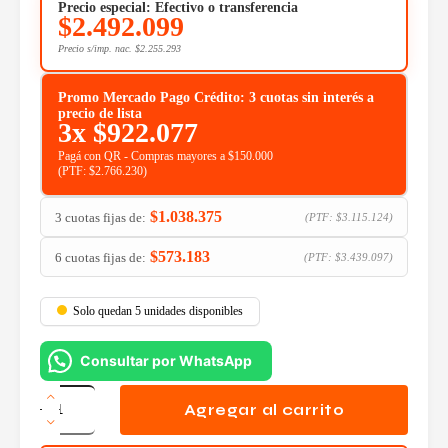
Precio especial: Efectivo o transferencia
$
2.492.099
Precio s/imp. nac.
$
2.255.293
Promo Mercado Pago Crédito: 3 cuotas sin interés a
precio de lista
3x
$
922.077
Pagá con QR - Compras mayores a $150.000
(PTF:
$
2.766.230
)
$
1.038.375
3 cuotas fijas de:
(PTF:
$
3.115.124
)
$
573.183
6 cuotas fijas de:
(PTF:
$
3.439.097
)
Solo quedan 5 unidades disponibles
Consultar por WhatsApp
Placa
de
Agregar al carrito
Video
MSI