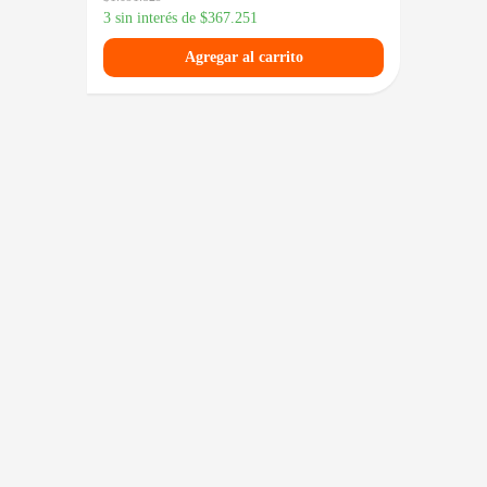
3 sin in
3 sin interés de
$
367.251
Agregar al carrito