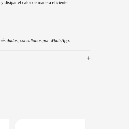
y disipar el calor de manera eficiente.
tenés dudas, consultanos por WhatsApp.
BAJO CERO
DISPONIBLE EN 24/48HS