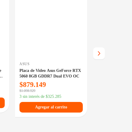
EN 24/48HS
ASUS
GIGABYTE
e
Placa de Video Asus GeForce RTX
Placa de Video Gi
5060 8GB GDDR7 Dual EVO OC
RTX 5070 Ti 16G
Gaming OC
$
879.149
$
2.823.179
$
1.098.929
3 sin interés de
$
1.0
3 sin interés de
$
325.285
Agregar al
Agregar al carrito