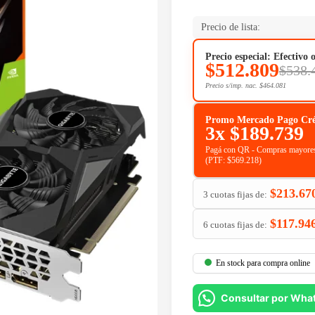
Precio de lista:
Precio especial: Efectivo 
$
512.809
$
538.
Precio s/imp. nac.
$
464.081
Promo Mercado Pago Crédit
3x
$
189.739
Pagá con QR - Compras mayores
(PTF:
$
569.218
)
$
213.67
3 cuotas fijas de:
$
117.94
6 cuotas fijas de:
En stock para compra online
Consultar por Wha