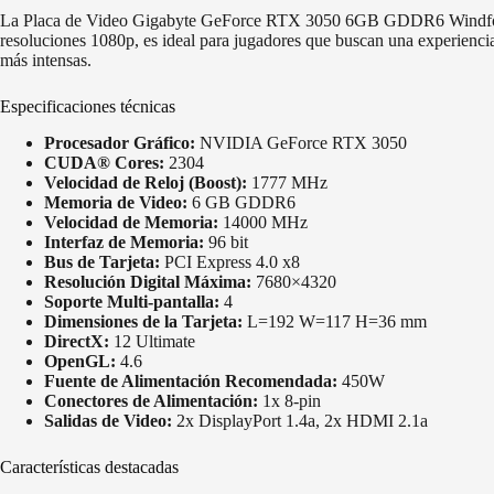
La Placa de Video Gigabyte GeForce RTX 3050 6GB GDDR6 Windforce 
resoluciones 1080p, es ideal para jugadores que buscan una experiencia
más intensas.
Especificaciones técnicas
Procesador Gráfico:
NVIDIA GeForce RTX 3050
CUDA® Cores:
2304
Velocidad de Reloj (Boost):
1777 MHz
Memoria de Video:
6 GB GDDR6
Velocidad de Memoria:
14000 MHz
Interfaz de Memoria:
96 bit
Bus de Tarjeta:
PCI Express 4.0 x8
Resolución Digital Máxima:
7680×4320
Soporte Multi-pantalla:
4
Dimensiones de la Tarjeta:
L=192 W=117 H=36 mm
DirectX:
12 Ultimate
OpenGL:
4.6
Fuente de Alimentación Recomendada:
450W
Conectores de Alimentación:
1x 8-pin
Salidas de Video:
2x DisplayPort 1.4a, 2x HDMI 2.1a
Características destacadas