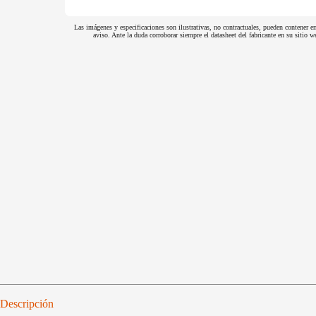
Las imágenes y especificaciones son ilustrativas, no contractuales, pueden contener er
aviso. Ante la duda corroborar siempre el datasheet del fabricante en su sitio
Descripción