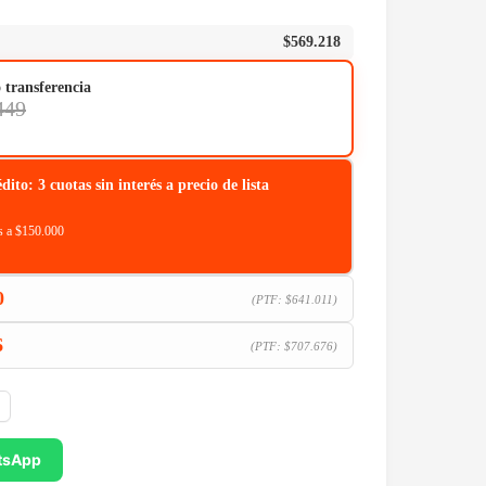
$
569.218
o transferencia
449
o: 3 cuotas sin interés a precio de lista
 a $150.000
0
(PTF:
$
641.011
)
6
(PTF:
$
707.676
)
tsApp