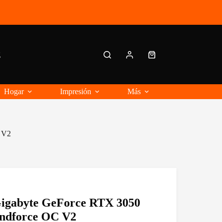
g
Carro
de
compra
Hogar
Impresión
Más
 V2
Gigabyte GeForce RTX 3050
dforce OC V2