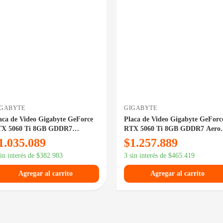
DISPONIBLE 
IGABYTE
GIGABYTE
aca de Video Gigabyte GeForce
Placa de Video Gigabyte GeForc
X 5060 Ti 8GB GDDR7
RTX 5060 Ti 8GB GDDR7 Aero
ndforce OC
OC
1.035.089
$
1.257.889
sin interés de
$
382.983
3 sin interés de
$
465.419
Agregar al carrito
Agregar al carrito