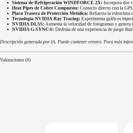
Sistema de Refrigeración WINDFORCE 2X:
Incorpora dos ve
Heat Pipes de Cobre Compuesto:
Contacto directo con la GPU 
Placa Trasera de Protección Metálica:
Refuerza la estructura de
Tecnología NVIDIA Ray Tracing:
Experimenta gráficos hiperre
NVIDIA DLSS:
Aumenta la velocidad de fotogramas y genera im
NVIDIA G-SYNC®:
Disfruta de una experiencia de juego fluid
Descripción generada por IA. Puede contener errores. Para más informa
Valoraciones (0)
DISPONIBLE EN 24/48HS
DISPONIBLE EN 24/48HS