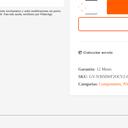
Placa
de
rores involuntarios y sufrir modificaciones sin previo
Video
 web. Para más ayuda, escribinos por WhatsApp.
Gigabyte
GeForce
RTX
3050
6GB
GDDR6
Windforce
OC
📦 Calcular envío
V2
cantidad
Garantía:
12 Meses
SKU:
GV-N3050WF2OCV2-
Categorías:
Componentes
,
NV