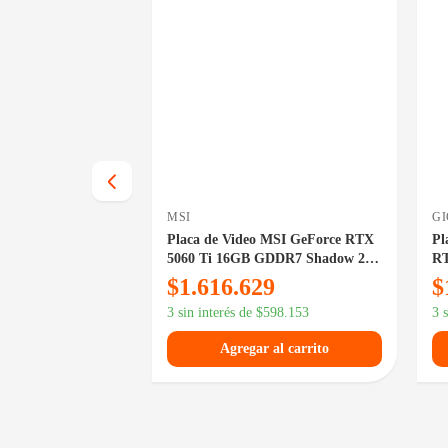
MSI
G
 MSI GeForce GT
Placa de Video MSI GeForce RTX
Pl
ow Profile
5060 Ti 16GB GDDR7 Shadow 2X
RT
OC Plus
Wi
$
1.616.629
$
32.800
3 sin interés de
$
598.153
3 
 al carrito
Agregar al carrito