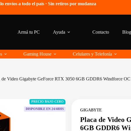
lo envíos a todo el país · Sin retiros por mudanza
Armá tu PC
Ayuda
Contacto
Blo
os
Gaming House
Celulares y Telefonía
a de Video Gigabyte GeForce RTX 3050 6GB GDDR6 Windforce OC
PRECIO BAJO CERO
DISPONIBLE EN 24/48HS
GIGABYTE
Placa de Video 
6GB GDDR6 Win