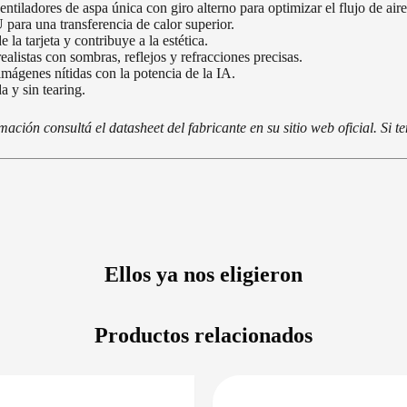
ntiladores de aspa única con giro alterno para optimizar el flujo de aire 
para una transferencia de calor superior.
 la tarjeta y contribuye a la estética.
alistas con sombras, reflejos y refracciones precisas.
ágenes nítidas con la potencia de la IA.
a y sin tearing.
ción consultá el datasheet del fabricante en su sitio web oficial. Si 
Ellos ya nos eligieron
Productos relacionados
DISPONIBLE EN 24/48HS
PRECIO 