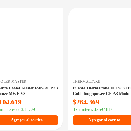
DISPONIBLE EN 24/48HS
DISPONIBLE 
OOLER MASTER
THERMALTAKE
ente Cooler Master 650w 80 Plus
Fuente Thermaltake 1050w 80 P
onze MWE V3
Gold Toughpower GF A3 Modul
PCIe 5.0
104.619
$
264.369
sin interés de
$
38.709
3 sin interés de
$
97.817
Agregar al carrito
Agregar al carrito