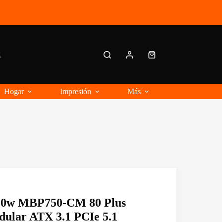
g
Carro
de
compra
Hogar
Impresión
Más
750w MBP750-CM 80 Plus
ular ATX 3.1 PCIe 5.1