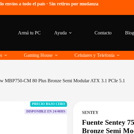
lo envíos a todo el país · Sin retiros por mudanza
Armá tu PC
Ayuda
Contacto
Blo
os
Gaming House
Celulares y Telefonía
0w MBP750-CM 80 Plus Bronze Semi Modular ATX 3.1 PCIe 5.1
PRECIO BAJO CERO
DISPONIBLE EN 24/48HS
SENTEY
Fuente Sentey 
Bronze Semi Mod