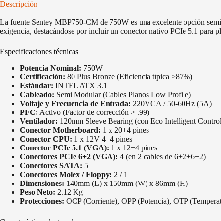
Descripción
La fuente Sentey MBP750-CM de 750W es una excelente opción semi mod
exigencia, destacándose por incluir un conector nativo PCIe 5.1 para pl
Especificaciones técnicas
Potencia Nominal:
750W
Certificación:
80 Plus Bronze (Eficiencia típica >87%)
Estándar:
INTEL ATX 3.1
Cableado:
Semi Modular (Cables Planos Low Profile)
Voltaje y Frecuencia de Entrada:
220VCA / 50-60Hz (5A)
PFC:
Activo (Factor de corrección > .99)
Ventilador:
120mm Sleeve Bearing (con Eco Intelligent Contro
Conector Motherboard:
1 x 20+4 pines
Conector CPU:
1 x 12V 4+4 pines
Conector PCIe 5.1 (VGA):
1 x 12+4 pines
Conectores PCIe 6+2 (VGA):
4 (en 2 cables de 6+2+6+2)
Conectores SATA:
5
Conectores Molex / Floppy:
2 / 1
Dimensiones:
140mm (L) x 150mm (W) x 86mm (H)
Peso Neto:
2.12 Kg
Protecciones:
OCP (Corriente), OPP (Potencia), OTP (Temperatu