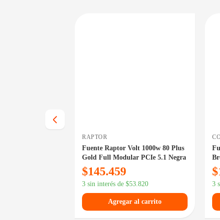
DISPONIBLE EN 24/48HS
DISPONIBLE EN 24/48HS
RAPTOR
C
500w Power Series
Fuente Raptor Volt 1000w 80 Plus
Fu
Gold Full Modular PCIe 5.1 Negra
Br
$
145.459
$
3 sin interés de
$
53.820
3 
21.090
Agregar al carrito
 al carrito