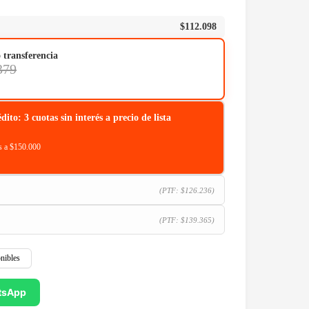
$
112.098
o transferencia
379
o: 3 cuotas sin interés a precio de lista
 a $150.000
(PTF:
$
126.236
)
(PTF:
$
139.365
)
nibles
tsApp