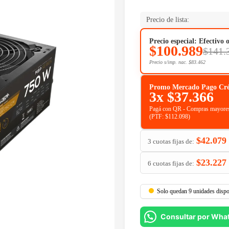
Precio de lista:
Precio especial: Efectivo 
$
100.989
$
141.
Precio s/imp. nac.
$
83.462
Promo Mercado Pago Crédit
3x
$
37.366
Pagá con QR - Compras mayores
(PTF:
$
112.098
)
$
42.079
3 cuotas fijas de:
$
23.227
6 cuotas fijas de:
Solo quedan 9 unidades dispo
Consultar por Wha