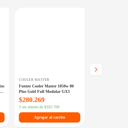
EN 24/48HS
DISPONIBLE EN 24/48HS
COOLER MASTER
FORMULA V
lus
Fuente Cooler Master 1050w 80
Fuente Formula V 
ar
Plus Gold Full Modular GX3
Plus Gold Full M
750GM
$
280.269
$
145.909
3 sin interés de
$
103.700
3 sin interés de
$
53.
Agregar al carrito
Agregar al