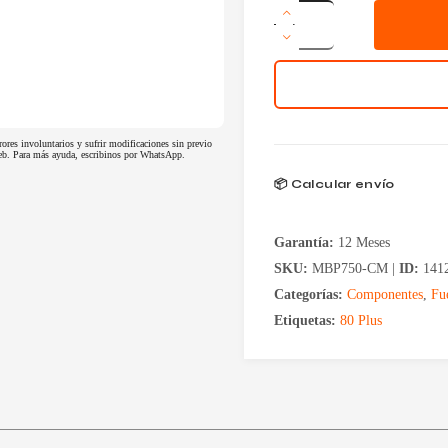
Fuente
Sentey
750w
MBP750-
CM
80
Plus
Bronze
Semi
rores involuntarios y sufrir modificaciones sin previo
 web. Para más ayuda, escribinos por WhatsApp.
Modular
ATX
📦 Calcular envío
3.1
PCIe
5.1
Garantía:
12 Meses
cantidad
SKU:
MBP750-CM |
ID:
141
Categorías:
Componentes
,
Fu
Etiquetas:
80 Plus