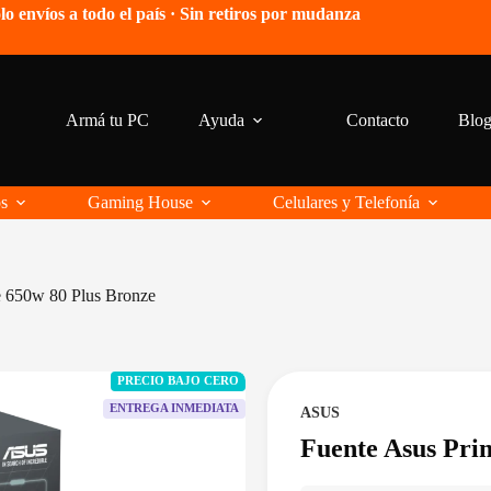
lo envíos a todo el país · Sin retiros por mudanza
Armá tu PC
Ayuda
Contacto
Blo
os
Gaming House
Celulares y Telefonía
e 650w 80 Plus Bronze
PRECIO BAJO CERO
ENTREGA INMEDIATA
ASUS
Fuente Asus Pri