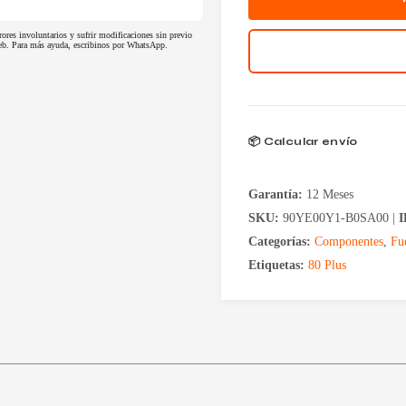
rores involuntarios y sufrir modificaciones sin previo
 web. Para más ayuda, escribinos por WhatsApp.
📦 Calcular envío
Garantía:
12 Meses
SKU:
90YE00Y1-B0SA00 |
I
Categorías:
Componentes
,
Fu
Etiquetas:
80 Plus