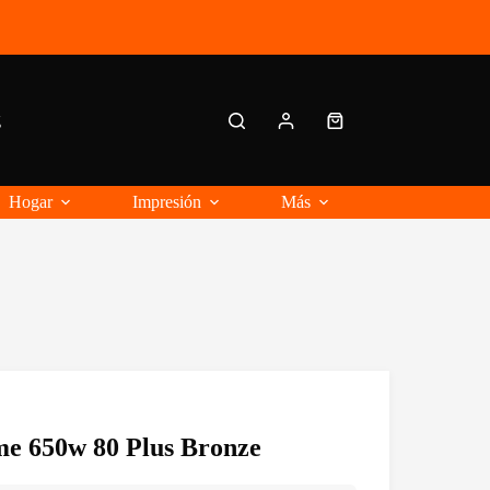
g
Carro
de
compra
Hogar
Impresión
Más
me 650w 80 Plus Bronze