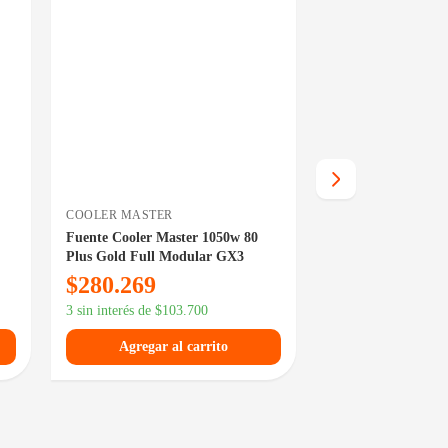
COOLER MASTER
THERMALTAKE
Fuente Cooler Master 1050w 80
Fuente Thermalta
Plus Gold Full Modular GX3
GF1 750w 80 Plus
$
280.269
$
161.319
3 sin interés de
$
103.700
3 sin interés de
$
59.
Agregar al carrito
Agregar al