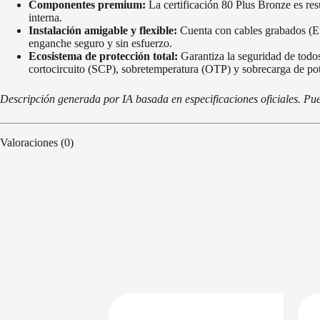
Componentes premium:
La certificación 80 Plus Bronze es resu
interna.
Instalación amigable y flexible:
Cuenta con cables grabados (Et
enganche seguro y sin esfuerzo.
Ecosistema de protección total:
Garantiza la seguridad de todo
cortocircuito (SCP), sobretemperatura (OTP) y sobrecarga de po
Descripción generada por IA basada en especificaciones oficiales. Pue
Valoraciones (0)
PRECIO BAJO CERO
DISPONIBLE EN 24/48HS