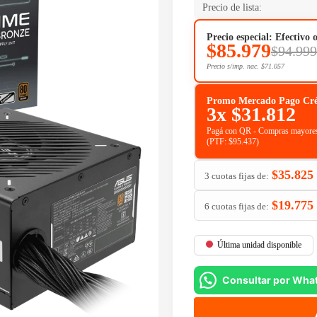
Precio de lista:
Precio especial: Efectivo 
$
85.979
$
94.999
Precio s/imp. nac.
$
71.057
Promo Mercado Pago Crédit
3x
$
31.812
Pagá con QR - Compras mayores
(PTF:
$
95.437
)
$
35.825
3 cuotas fijas de:
$
19.775
6 cuotas fijas de:
Última unidad disponible
Consultar por Wha