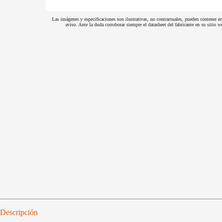
Las imágenes y especificaciones son ilustrativas, no contractuales, pueden contener er
aviso. Ante la duda corroborar siempre el datasheet del fabricante en su sitio
Descripción