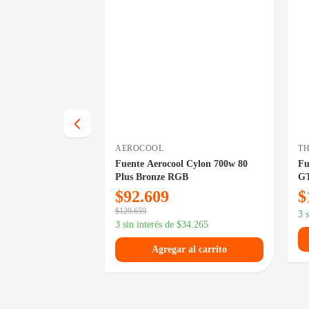
DISPONIBLE EN 24/48HS
AEROCOOL
T
take Toughpower
Fuente Aerocool Cylon 700w 80
Fu
0 Plus Gold
Plus Bronze RGB
GT
1 PCIe 5.1
$
92.609
$
$
129.659
102.504
3 
3 sin interés de
$
34.265
 al carrito
Agregar al carrito