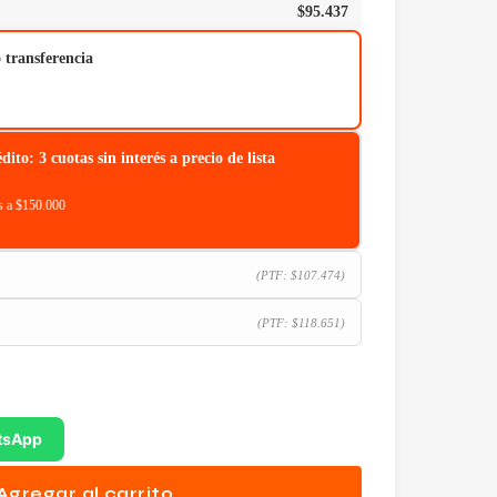
$
95.437
o transferencia
o: 3 cuotas sin interés a precio de lista
 a $150.000
(PTF:
$
107.474
)
(PTF:
$
118.651
)
tsApp
Agregar al carrito