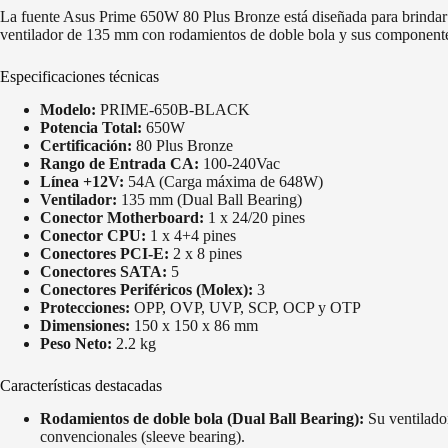
La fuente Asus Prime 650W 80 Plus Bronze está diseñada para brindar u
ventilador de 135 mm con rodamientos de doble bola y sus componentes d
Especificaciones técnicas
Modelo:
PRIME-650B-BLACK
Potencia Total:
650W
Certificación:
80 Plus Bronze
Rango de Entrada CA:
100-240Vac
Línea +12V:
54A (Carga máxima de 648W)
Ventilador:
135 mm (Dual Ball Bearing)
Conector Motherboard:
1 x 24/20 pines
Conector CPU:
1 x 4+4 pines
Conectores PCI-E:
2 x 8 pines
Conectores SATA:
5
Conectores Periféricos (Molex):
3
Protecciones:
OPP, OVP, UVP, SCP, OCP y OTP
Dimensiones:
150 x 150 x 86 mm
Peso Neto:
2.2 kg
Características destacadas
Rodamientos de doble bola (Dual Ball Bearing):
Su ventilador
convencionales (sleeve bearing).