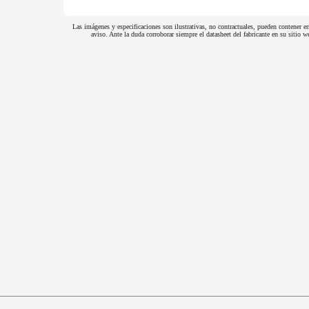
Las imágenes y especificaciones son ilustrativas, no contractuales, pueden contener er
aviso. Ante la duda corroborar siempre el datasheet del fabricante en su sitio