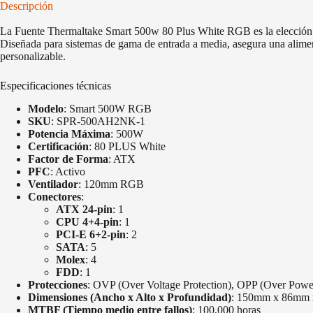
Descripción
La Fuente Thermaltake Smart 500w 80 Plus White RGB es la elección per
Diseñada para sistemas de gama de entrada a media, asegura una alimen
personalizable.
Especificaciones técnicas
Modelo
: Smart 500W RGB
SKU
: SPR-500AH2NK-1
Potencia Máxima
: 500W
Certificación
: 80 PLUS White
Factor de Forma
: ATX
PFC
: Activo
Ventilador
: 120mm RGB
Conectores
:
ATX 24-pin
: 1
CPU 4+4-pin
: 1
PCI-E 6+2-pin
: 2
SATA
: 5
Molex
: 4
FDD
: 1
Protecciones
: OVP (Over Voltage Protection), OPP (Over Power 
Dimensiones (Ancho x Alto x Profundidad)
: 150mm x 86mm
MTBF (Tiempo medio entre fallos)
: 100,000 horas