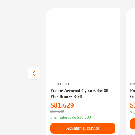
PRECIO BAJO CERO
DISPONIBLE EN 24/48HS
DISPONIBLE EN 24/48HS
AEROCOOL
R
0w SX700-TS
Fuente Aerocool Cylon 600w 80
Fu
Plus Bronze RGB
Go
$
81.629
$
$
114.269
3 
17.582
3 sin interés de
$
30.203
 al carrito
Agregar al carrito