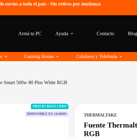
lo envíos a todo el país · Sin retiros por mudanza
Armá tu PC
Ayuda
Contacto
Blo
os
Gaming House
Celulares y Telefonía
ke Smart 500w 80 Plus White RGB
PRECIO BAJO CERO
DISPONIBLE EN 24/48HS
THERMALTAKE
Fuente Thermalt
RGB