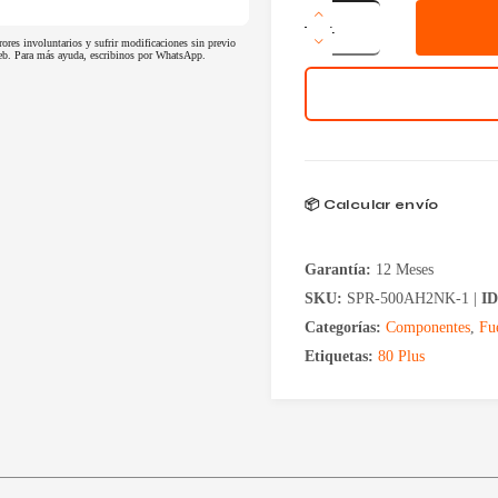
Fuente
Thermaltake
rores involuntarios y sufrir modificaciones sin previo
Smart
 web. Para más ayuda, escribinos por WhatsApp.
500w
80
Plus
White
RGB
cantidad
📦 Calcular envío
Garantía:
12 Meses
SKU:
SPR-500AH2NK-1 |
I
Categorías:
Componentes
,
Fu
Etiquetas:
80 Plus