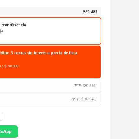
$
82.483
o transferencia
29
o: 3 cuotas sin interés a precio de lista
 a $150.000
(PTF:
$
92.886
)
(PTF:
$
102.546
)
tsApp