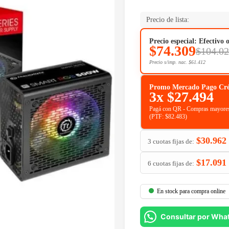
Precio de lista:
Precio especial: Efectivo 
$
74.309
$
104.0
Precio s/imp. nac.
$
61.412
Promo Mercado Pago Crédit
3x
$
27.494
Pagá con QR - Compras mayores
(PTF:
$
82.483
)
$
30.962
3 cuotas fijas de:
$
17.091
6 cuotas fijas de:
En stock para compra online
Consultar por Wha