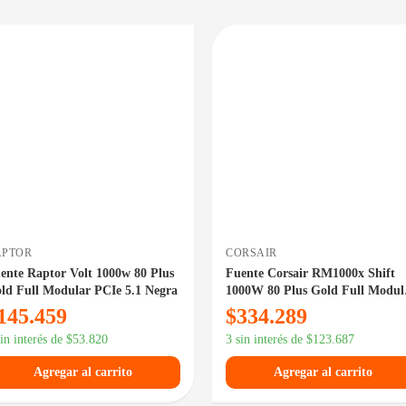
DISPONIBLE EN 24/48HS
PRECIO 
DISPONIBLE 
APTOR
CORSAIR
ente Raptor Volt 1000w 80 Plus
Fuente Corsair RM1000x Shift
ld Full Modular PCIe 5.1 Negra
1000W 80 Plus Gold Full Modul
PCIe 5.0
145.459
$
334.289
sin interés de
$
53.820
3 sin interés de
$
123.687
Agregar al carrito
Agregar al carrito