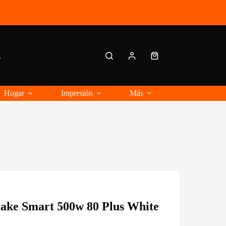
g
Carro
de
compra
Hogar
Impresión
Más
ake Smart 500w 80 Plus White