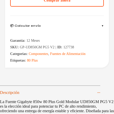
Comprar ahora
Gold
Modular
UD850GM
PG5
V2
cantidad
📦 Calcular envío
Garantía:
12 Meses
SKU:
GP-UD850GM PG5 V2 |
ID:
127738
Categorías:
Componentes
,
Fuentes de Alimentación
Etiquetas:
80 Plus
Descripción
La Fuente Gigabyte 850w 80 Plus Gold Modular UD850GM PG5 V2
es la elección ideal para potenciar tu PC de alto rendimiento,
ofreciendo una entrega de energía estable y eficiente. Diseñada para las