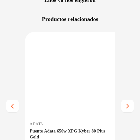
Productos relacionados
NIBLE EN 24/48HS
DISPONIBLE EN 24/48HS
ADATA
ASUS
e
Fuente Adata 650w XPG Kyber 80 Plus
Fuente
Gold
Platin