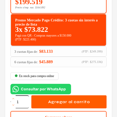
$
199.519
Precio s/imp. nac.
$
164.892
Promo Mercado Pago Crédito: 3 cuotas sin interés a
precio de lista
3x
$
73.822
Pagá con QR - Compras mayores a $150.000
(PTF:
$
221.466
)
$
83.133
3 cuotas fijas de:
(PTF:
$
249.399
)
$
45.889
6 cuotas fijas de:
(PTF:
$
275.336
)
En stock para compra online
Consultar por WhatsApp
Fuente
Gigabyte
Agregar al carrito
850w
80
Plus