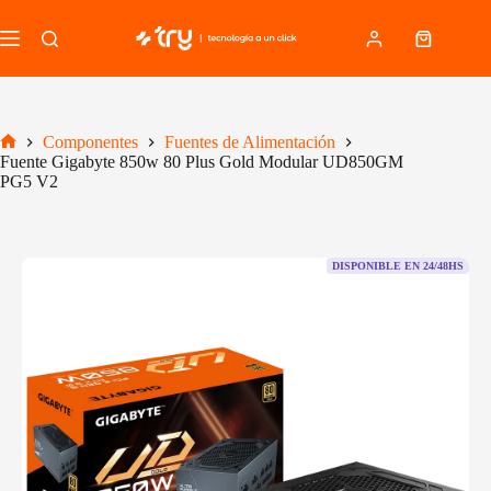
Saltar
al
Carro
contenido
de
compra
Componentes
Fuentes de Alimentación
Inicio
Fuente Gigabyte 850w 80 Plus Gold Modular UD850GM
PG5 V2
DISPONIBLE EN 24/48HS