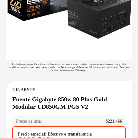
Las imágenes y especificaciones son ilustrativas, no contractuales, pueden contener errores involuntarios y sufrir
modificaciones sin previo aviso. Ante la duda corroborar siempre el datasheet del fabricante en su sitio web. Para más
ayuda, escribinos por WhatsApp.
GIGABYTE
Fuente Gigabyte 850w 80 Plus Gold
Modular UD850GM PG5 V2
Precio de lista:
$
221.466
Precio especial: Efectivo o transferencia