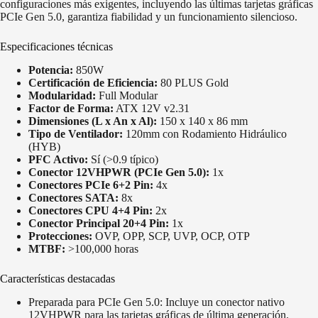
configuraciones más exigentes, incluyendo las últimas tarjetas gráficas
PCIe Gen 5.0, garantiza fiabilidad y un funcionamiento silencioso.
Especificaciones técnicas
Potencia:
850W
Certificación de Eficiencia:
80 PLUS Gold
Modularidad:
Full Modular
Factor de Forma:
ATX 12V v2.31
Dimensiones (L x An x Al):
150 x 140 x 86 mm
Tipo de Ventilador:
120mm con Rodamiento Hidráulico
(HYB)
PFC Activo:
Sí (>0.9 típico)
Conector 12VHPWR (PCIe Gen 5.0):
1x
Conectores PCIe 6+2 Pin:
4x
Conectores SATA:
8x
Conectores CPU 4+4 Pin:
2x
Conector Principal 20+4 Pin:
1x
Protecciones:
OVP, OPP, SCP, UVP, OCP, OTP
MTBF:
>100,000 horas
Características destacadas
Preparada para PCIe Gen 5.0: Incluye un conector nativo
12VHPWR para las tarjetas gráficas de última generación.