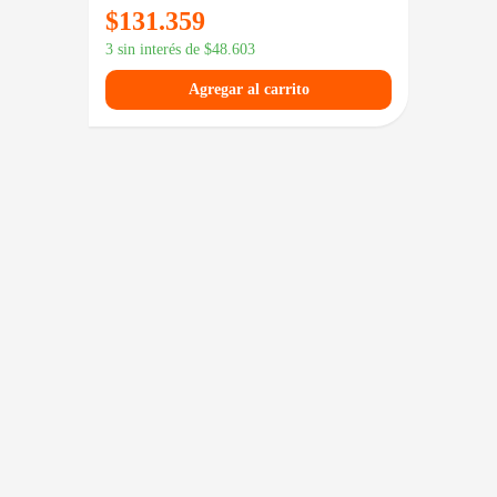
$
131.359
$
43
3 sin interés de
$
48.603
3 sin in
Agregar al carrito