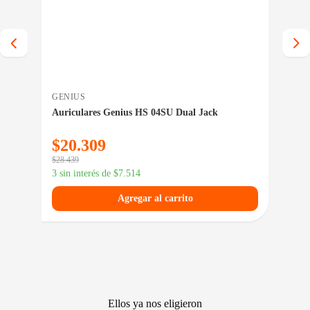
GENIUS
INT
Auriculares Genius HS 04SU Dual Jack
Sopo
US1
$
20.309
$
1
$
28.439
$
21.
3 sin interés de
$
7.514
3 si
Agregar al carrito
Ellos ya nos eligieron