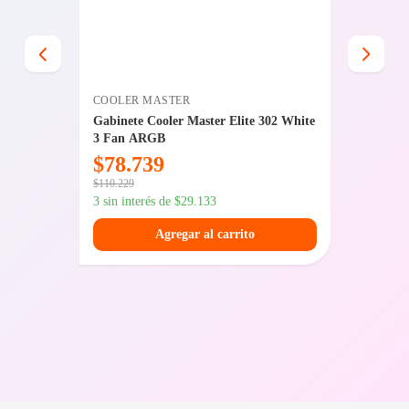
COOLER MASTER
AMD
4 R2.0
Gabinete Cooler Master Elite 302 White
Combo 
3 Fan ARGB
$
78.739
$
433
$
110.229
$
607.389
3 sin interés de
$
29.133
3 sin int
Agregar al carrito