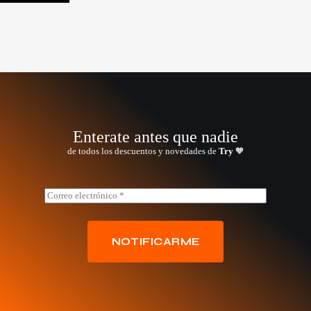
Enterate antes que nadie
de todos los descuentos y novedades de
Try
🧡
*
E
E
m
m
a
a
i
i
l
NOTIFICARME
l
*
*