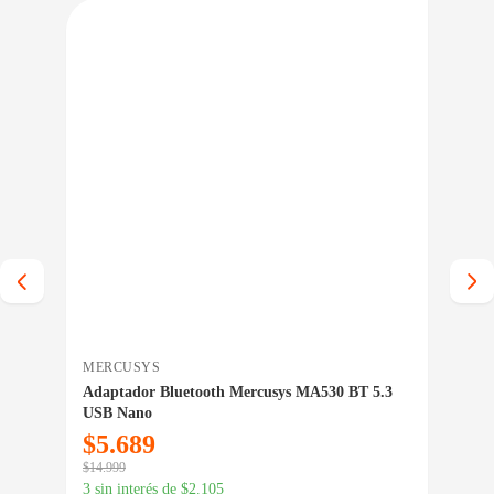
IO BAJO CERO
PRECIO BAJO CERO
A INMEDIATA
ENTREGA INMEDIATA
MERCUSYS
NA
Adaptador Bluetooth Mercusys MA530 BT 5.3
Par
USB Nano
$
5.689
$
4
$
14.999
$
59.
3 sin interés de
$
2.105
3 si