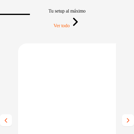
Tu setup al máximo
Ver todo
IO BAJO CERO
PRECIO BAJO CERO
LE EN 24/48HS
ENTREGA INMEDIATA