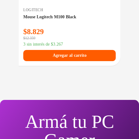
LOGITECH
AU
Mouse Logitech M100 Black
Aur
$
8.829
$
3
$
12.359
$
42.
3 sin interés de
$
3.267
3 si
Agregar al carrito
Armá tu PC