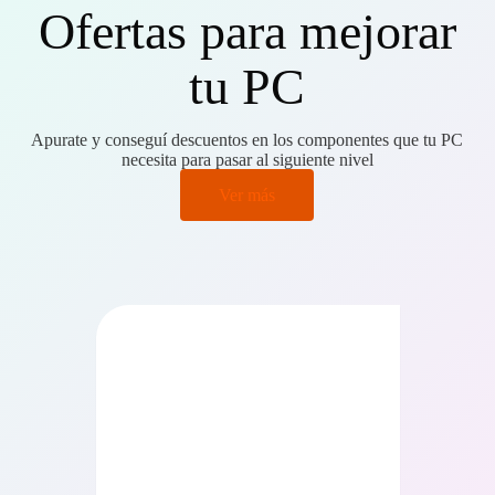
Ofertas para mejorar
tu PC
Apurate y conseguí descuentos en los componentes que tu PC
necesita para pasar al siguiente nivel
Ver más
PRECIO BAJO CERO
PRECIO BAJO CERO
ONIBLE EN 24/48HS
DISPONIBLE EN 24/48HS