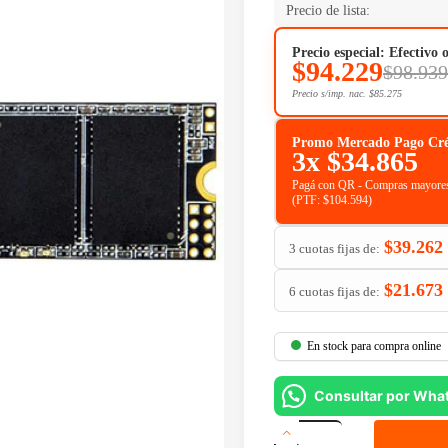
Precio de lista:
Precio especial: Efectivo 
$
94.229
$
98.939
Precio s/imp. nac.
$
85.275
Promo Mercado Pago Crédit
3x
$
34.865
Pagá con QR - Compras mayores
(PTF:
$
104.594
)
$
39.262
3 cuotas fijas de:
$
21.673
6 cuotas fijas de:
En stock para compra online
Consultar por Wha
Disco
SSD