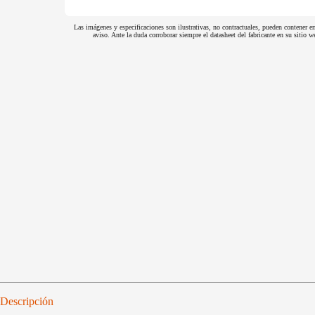
Las imágenes y especificaciones son ilustrativas, no contractuales, pueden contener er
aviso. Ante la duda corroborar siempre el datasheet del fabricante en su sitio
Descripción