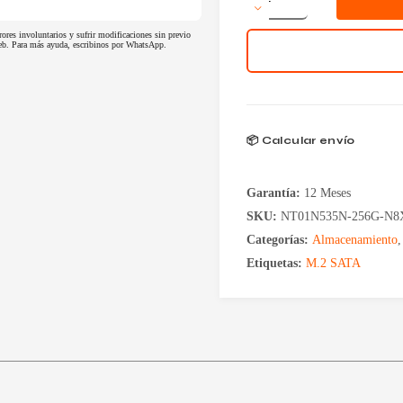
256GB
Netac
rores involuntarios y sufrir modificaciones sin previo
N535N
 web. Para más ayuda, escribinos por WhatsApp.
M.2
cantidad
📦 Calcular envío
Garantía:
12 Meses
SKU:
NT01N535N-256G-N8
Categorías:
Almacenamiento
Etiquetas:
M.2 SATA