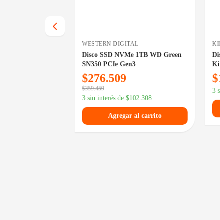
WESTERN DIGITAL
K
GB Kingston
Disco SSD NVMe 1TB WD Green
Di
SN350 PCIe Gen3
Ki
9
$
276.509
$
$
359.459
3.119.536
3 
3 sin interés de
$
102.308
 al carrito
Agregar al carrito