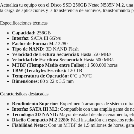
Actualizá tu equipo con el Disco SSD 256GB Netac N535N M.2, una solu
la carga de aplicaciones y la transferencia de archivos, transformando 
Especificaciones técnicas
Capacidad:
256GB
Interfaz:
SATA III 6Gb/s
Factor de Forma:
M.2 2280
Tipo de NAND:
3D NAND Flash
Velocidad de Lectura Secuencial:
Hasta 550 MB/s
Velocidad de Escritura Secuencial:
Hasta 500 MB/s
MTBF (Tiempo Medio entre Fallos):
1.500.000 horas
TBW (Terabytes Escritos):
120 TB
Temperatura de Operación:
0°C a 70°C
Dimensiones:
80 x 22 x 3.5 mm
Características destacadas
Rendimiento Superior:
Experimentá arranques de sistema ultrar
Interfaz SATA III M.2:
Compatible con una amplia gama de no
Tecnología 3D NAND:
Mayor densidad de almacenamiento, efici
Diseño Compacto M.2 2280:
Fácil instalación en espacios redu
Fiabilidad Netac:
Con un MTBF de 1.5 millones de horas, garanti