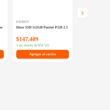
PATRIOT
SEAGATE
ue
Disco SSD 512GB Patriot P220 2.5
Disco Rígido HDD 
Ironwolf Pro 3.5 
$
147.409
$
1.106.219
3 sin interés de
$
54.541
3 sin interés de
$
409
Agregar al carrito
Agregar al