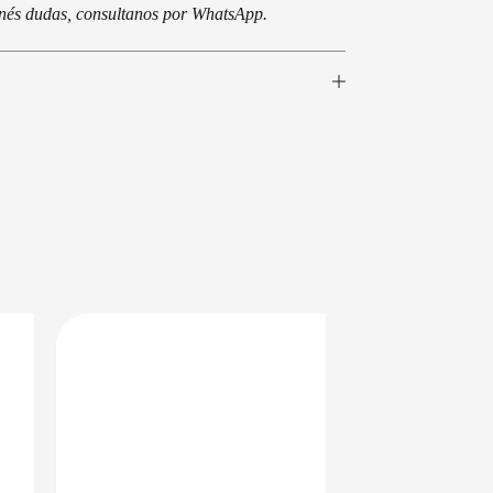
tenés dudas, consultanos por WhatsApp.
EN 24/48HS
DISPONIBLE EN 24/48HS