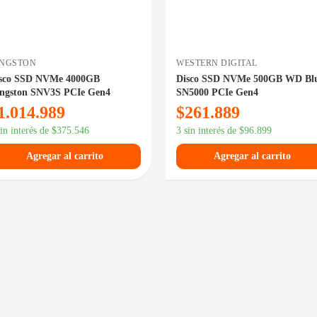
INGSTON
WESTERN DIGITAL
sco SSD NVMe 4000GB
Disco SSD NVMe 500GB WD Bl
ngston SNV3S PCIe Gen4
SN5000 PCIe Gen4
1.014.989
$
261.889
sin interés de
$
375.546
3 sin interés de
$
96.899
Agregar al carrito
Agregar al carrito