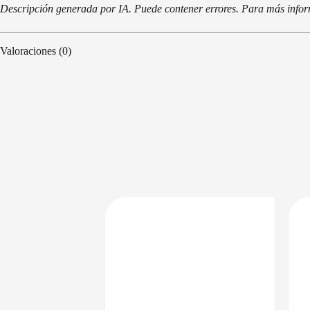
Descripción generada por IA. Puede contener errores. Para más informa
Valoraciones (0)
PRECIO BAJO CERO
DISPONIBLE EN 24/48HS
DISPONIBLE EN 24/48HS