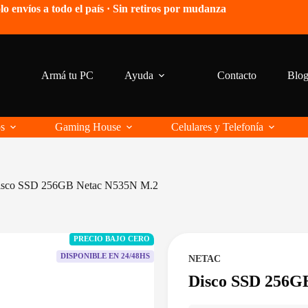
lo envíos a todo el país · Sin retiros por mudanza
Armá tu PC
Ayuda
Contacto
Blo
os
Gaming House
Celulares y Telefonía
isco SSD 256GB Netac N535N M.2
PRECIO BAJO CERO
DISPONIBLE EN 24/48HS
NETAC
Disco SSD 256G