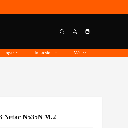
g
Carro
de
compra
Hogar
Impresión
Más
B Netac N535N M.2