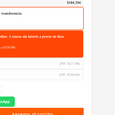
$
104.594
o transferencia
o: 3 cuotas sin interés a precio de lista
 a $150.000
(PTF:
$
117.786
)
(PTF:
$
130.036
)
tsApp
Agregar al carrito