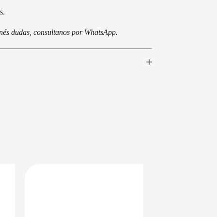
s.
tenés dudas, consultanos por WhatsApp.
BAJO CERO
DISPONIBLE EN 24/48HS
EN 24/48HS