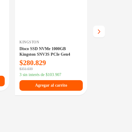
KINGSTON
KINGSTON
Disco SSD NVMe 1000GB
Disco SSD NVMe 5
Kingston SNV3S PCIe Gen4
KC3000 PCIe Gen
$
280.829
$
276.009
$
351.039
3 sin interés de
$
102
3 sin interés de
$
103.907
Agregar al
Agregar al carrito