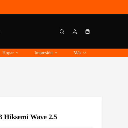
g
Carro
de
compra
Hogar
Impresión
Más
B Hiksemi Wave 2.5