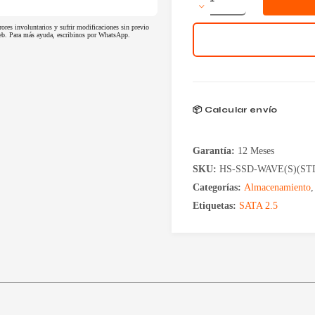
960GB
Hiksemi
rores involuntarios y sufrir modificaciones sin previo
Wave
 web. Para más ayuda, escribinos por WhatsApp.
2.5
cantidad
📦 Calcular envío
Garantía:
12 Meses
SKU:
HS-SSD-WAVE(S)(ST
Categorías:
Almacenamiento
Etiquetas:
SATA 2.5