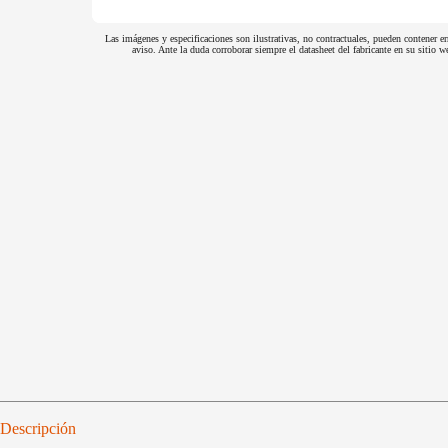
Las imágenes y especificaciones son ilustrativas, no contractuales, pueden contener er
aviso. Ante la duda corroborar siempre el datasheet del fabricante en su sitio
Descripción