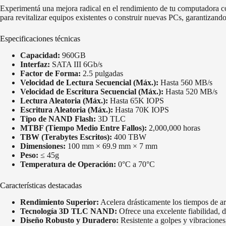
Experimentá una mejora radical en el rendimiento de tu computadora c
para revitalizar equipos existentes o construir nuevas PCs, garantizand
Especificaciones técnicas
Capacidad:
960GB
Interfaz:
SATA III 6Gb/s
Factor de Forma:
2.5 pulgadas
Velocidad de Lectura Secuencial (Máx.):
Hasta 560 MB/s
Velocidad de Escritura Secuencial (Máx.):
Hasta 520 MB/s
Lectura Aleatoria (Máx.):
Hasta 65K IOPS
Escritura Aleatoria (Máx.):
Hasta 70K IOPS
Tipo de NAND Flash:
3D TLC
MTBF (Tiempo Medio Entre Fallos):
2,000,000 horas
TBW (Terabytes Escritos):
400 TBW
Dimensiones:
100 mm × 69.9 mm × 7 mm
Peso:
≤ 45g
Temperatura de Operación:
0°C a 70°C
Características destacadas
Rendimiento Superior:
Acelera drásticamente los tiempos de arra
Tecnología 3D TLC NAND:
Ofrece una excelente fiabilidad, d
Diseño Robusto y Duradero:
Resistente a golpes y vibraciones,