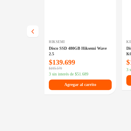
HIKSEMI
K
e 1TB Adata
Disco SSD 480GB Hiksemi Wave
Di
e Gen4
2.5
KC
$
139.699
$
$
195.579
111.544
3 
3 sin interés de
$
51.689
 al carrito
Agregar al carrito