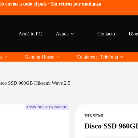
lo envíos a todo el país · Sin retiros por mudanza
Armá tu PC
Ayuda
Contacto
Blo
os
Gaming House
Celulares y Telefonía
isco SSD 960GB Hiksemi Wave 2.5
DISPONIBLE EN 24/48HS
HIKSEMI
Disco SSD 960G