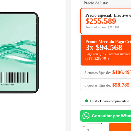
Precio de lista:
Precio especial: Efectivo 
$
255.589
Precio s/imp. nac.
$
231.302
Promo Mercado Pago Crédit
3x
$
94.568
Pagá con QR - Compras mayores
(PTF:
$
283.704
)
$
106.49
3 cuotas fijas de:
$
58.785
6 cuotas fijas de:
En stock para compra online
Consultar por Wha
Disco
SSD