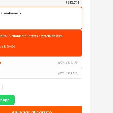
$
283.704
o transferencia
o: 3 cuotas sin interés a precio de lista
 a $150.000
5
(PTF:
$
319.486
)
(PTF:
$
352.713
)
tsApp
Agregar al carrito