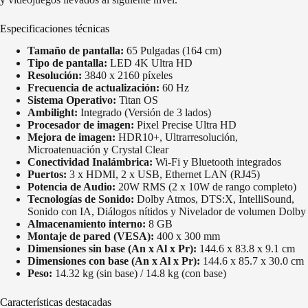
Especificaciones técnicas
Tamaño de pantalla:
65 Pulgadas (164 cm)
Tipo de pantalla:
LED 4K Ultra HD
Resolución:
3840 x 2160 píxeles
Frecuencia de actualización:
60 Hz
Sistema Operativo:
Titan OS
Ambilight:
Integrado (Versión de 3 lados)
Procesador de imagen:
Pixel Precise Ultra HD
Mejora de imagen:
HDR10+, Ultrarresolución,
Microatenuación y Crystal Clear
Conectividad Inalámbrica:
Wi-Fi y Bluetooth integrados
Puertos:
3 x HDMI, 2 x USB, Ethernet LAN (RJ45)
Potencia de Audio:
20W RMS (2 x 10W de rango completo)
Tecnologías de Sonido:
Dolby Atmos, DTS:X, IntelliSound,
Sonido con IA, Diálogos nítidos y Nivelador de volumen Dolby
Almacenamiento interno:
8 GB
Montaje de pared (VESA):
400 x 300 mm
Dimensiones sin base (An x Al x Pr):
144.6 x 83.8 x 9.1 cm
Dimensiones con base (An x Al x Pr):
144.6 x 85.7 x 30.0 cm
Peso:
14.32 kg (sin base) / 14.8 kg (con base)
Características destacadas