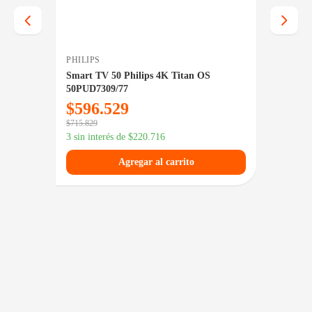
PHILIPS
PHILIP
180
Smart TV 50 Philips 4K Titan OS
Smart 
Blanco
50PUD7309/77
43PFD6
$
596.529
$
43
$
715.829
$
607.849
3 sin interés de
$
220.716
3 sin in
Agregar al carrito