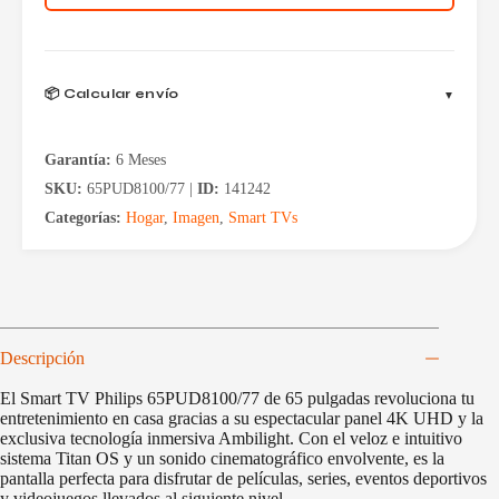
OS
Ambilight
65PUD8100/77
cantidad
📦 Calcular envío
Garantía:
6 Meses
SKU:
65PUD8100/77 |
ID:
141242
Categorías:
Hogar
,
Imagen
,
Smart TVs
Descripción
El Smart TV Philips 65PUD8100/77 de 65 pulgadas revoluciona tu
entretenimiento en casa gracias a su espectacular panel 4K UHD y la
exclusiva tecnología inmersiva Ambilight. Con el veloz e intuitivo
sistema Titan OS y un sonido cinematográfico envolvente, es la
pantalla perfecta para disfrutar de películas, series, eventos deportivos
y videojuegos llevados al siguiente nivel.