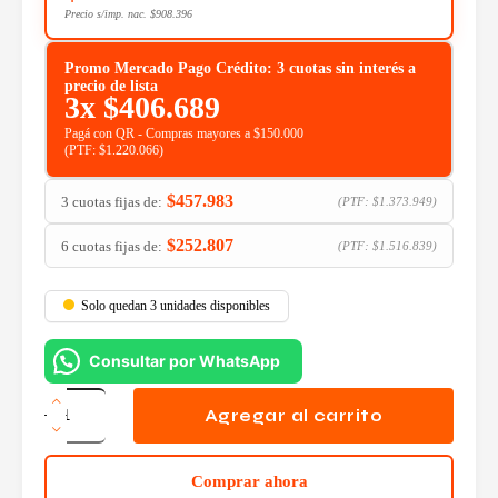
Precio s/imp. nac.
$
908.396
Promo Mercado Pago Crédito: 3 cuotas sin interés a
precio de lista
3x
$
406.689
Pagá con QR - Compras mayores a $150.000
(PTF:
$
1.220.066
)
$
457.983
3 cuotas fijas de:
(PTF:
$
1.373.949
)
$
252.807
6 cuotas fijas de:
(PTF:
$
1.516.839
)
Solo quedan 3 unidades disponibles
Consultar por WhatsApp
Smart
TV
Agregar al carrito
65
Philips
4K
Comprar ahora
Titan