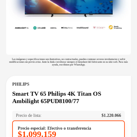
Las imágenes y especificaciones son ilustrativas, no contractuales, pueden contener errores involuntarios y sufrir
modificaciones sin previo aviso. Ante la duda corroborar siempre el datasheet del fabricante en su sitio web. Para más
ayuda, escribinos por WhatsApp.
PHILIPS
Smart TV 65 Philips 4K Titan OS
Ambilight 65PUD8100/77
Precio de lista:
$
1.220.066
Precio especial: Efectivo o transferencia
$
1.099.159