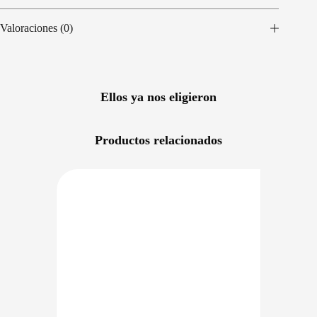
Valoraciones (0)
Ellos ya nos eligieron
Productos relacionados
RECIO BAJO CERO
PRECIO BAJO CERO
NIBLE EN 24/48HS
DISPONIBLE EN 24/48HS