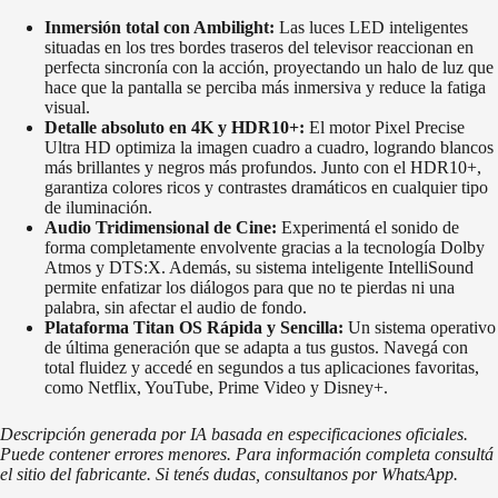
Inmersión total con Ambilight:
Las luces LED inteligentes
situadas en los tres bordes traseros del televisor reaccionan en
perfecta sincronía con la acción, proyectando un halo de luz que
hace que la pantalla se perciba más inmersiva y reduce la fatiga
visual.
Detalle absoluto en 4K y HDR10+:
El motor Pixel Precise
Ultra HD optimiza la imagen cuadro a cuadro, logrando blancos
más brillantes y negros más profundos. Junto con el HDR10+,
garantiza colores ricos y contrastes dramáticos en cualquier tipo
de iluminación.
Audio Tridimensional de Cine:
Experimentá el sonido de
forma completamente envolvente gracias a la tecnología Dolby
Atmos y DTS:X. Además, su sistema inteligente IntelliSound
permite enfatizar los diálogos para que no te pierdas ni una
palabra, sin afectar el audio de fondo.
Plataforma Titan OS Rápida y Sencilla:
Un sistema operativo
de última generación que se adapta a tus gustos. Navegá con
total fluidez y accedé en segundos a tus aplicaciones favoritas,
como Netflix, YouTube, Prime Video y Disney+.
Descripción generada por IA basada en especificaciones oficiales.
Puede contener errores menores. Para información completa consultá
el sitio del fabricante. Si tenés dudas, consultanos por WhatsApp.