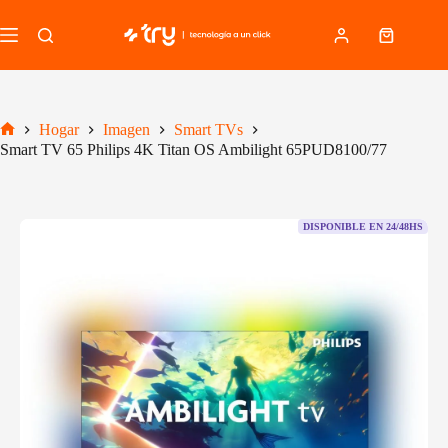
Saltar
al
Carro
contenido
de
compra
Hogar
Imagen
Smart TVs
Inicio
Smart TV 65 Philips 4K Titan OS Ambilight 65PUD8100/77
DISPONIBLE EN 24/48HS