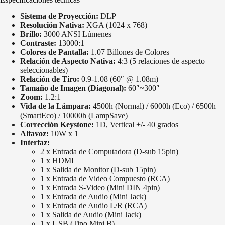
Sistema de Proyección:
DLP
Resolución Nativa:
XGA (1024 x 768)
Brillo:
3000 ANSI Lúmenes
Contraste:
13000:1
Colores de Pantalla:
1.07 Billones de Colores
Relación de Aspecto Nativa:
4:3 (5 relaciones de aspecto
seleccionables)
Relación de Tiro:
0.9-1.08 (60″ @ 1.08m)
Tamaño de Imagen (Diagonal):
60″~300″
Zoom:
1.2:1
Vida de la Lámpara:
4500h (Normal) / 6000h (Eco) / 6500h
(SmartEco) / 10000h (LampSave)
Corrección Keystone:
1D, Vertical +/- 40 grados
Altavoz:
10W x 1
Interfaz:
2 x Entrada de Computadora (D-sub 15pin)
1 x HDMI
1 x Salida de Monitor (D-sub 15pin)
1 x Entrada de Video Compuesto (RCA)
1 x Entrada S-Video (Mini DIN 4pin)
1 x Entrada de Audio (Mini Jack)
1 x Entrada de Audio L/R (RCA)
1 x Salida de Audio (Mini Jack)
1 x USB (Tipo Mini B)