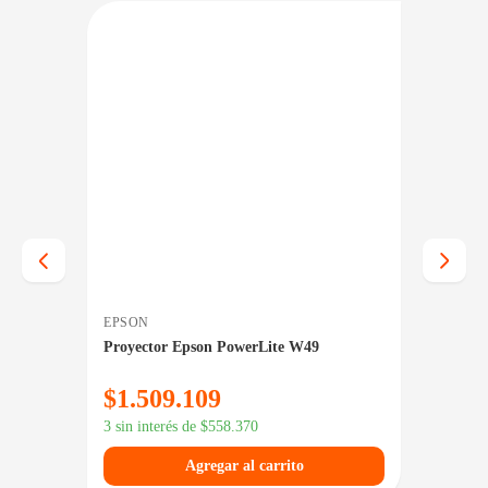
NIBLE EN 24/48HS
DISPONIBLE EN 24/48HS
EPSON
EPSON
Proyector Epson PowerLite W49
Proyec
$
1.509.109
$
1.3
3 sin interés de
$
558.370
3 sin in
Agregar al carrito