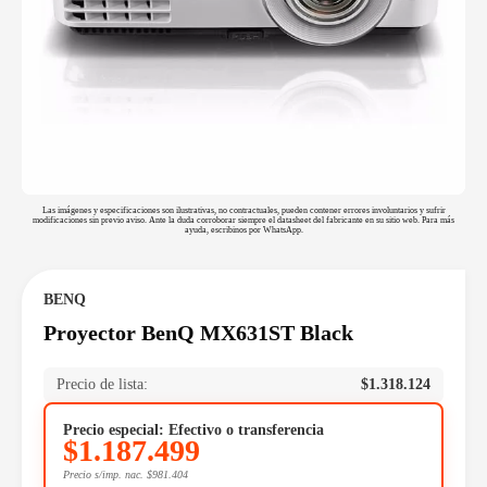
Las imágenes y especificaciones son ilustrativas, no contractuales, pueden contener errores involuntarios y sufrir
modificaciones sin previo aviso. Ante la duda corroborar siempre el datasheet del fabricante en su sitio web. Para más
ayuda, escribinos por WhatsApp.
BENQ
Proyector BenQ MX631ST Black
Precio de lista:
$
1.318.124
Precio especial: Efectivo o transferencia
$
1.187.499
Precio s/imp. nac.
$
981.404