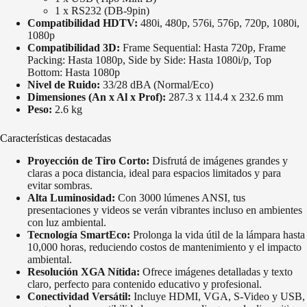
1 x RS232 (DB-9pin)
Compatibilidad HDTV:
480i, 480p, 576i, 576p, 720p, 1080i,
1080p
Compatibilidad 3D:
Frame Sequential: Hasta 720p, Frame
Packing: Hasta 1080p, Side by Side: Hasta 1080i/p, Top
Bottom: Hasta 1080p
Nivel de Ruido:
33/28 dBA (Normal/Eco)
Dimensiones (An x Al x Prof):
287.3 x 114.4 x 232.6 mm
Peso:
2.6 kg
Características destacadas
Proyección de Tiro Corto:
Disfrutá de imágenes grandes y
claras a poca distancia, ideal para espacios limitados y para
evitar sombras.
Alta Luminosidad:
Con 3000 lúmenes ANSI, tus
presentaciones y videos se verán vibrantes incluso en ambientes
con luz ambiental.
Tecnología SmartEco:
Prolonga la vida útil de la lámpara hasta
10,000 horas, reduciendo costos de mantenimiento y el impacto
ambiental.
Resolución XGA Nítida:
Ofrece imágenes detalladas y texto
claro, perfecto para contenido educativo y profesional.
Conectividad Versátil:
Incluye HDMI, VGA, S-Video y USB,