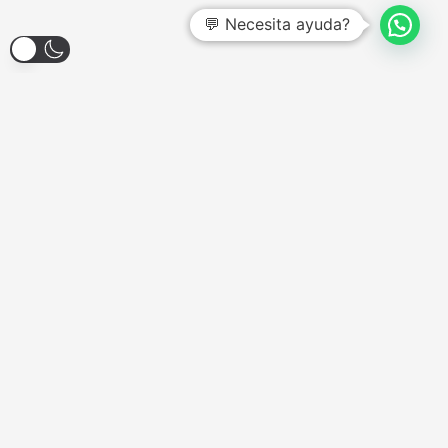
💬 Necesita ayuda?
Larroque 1904, Banfield
Lunes a Viernes - 12:00hs a 18:00hs
Sábados - Consultar
Domingos y Feriados - Cerrado
COMPONENTES
Almacenamiento
Combos de Actualización
Coolers