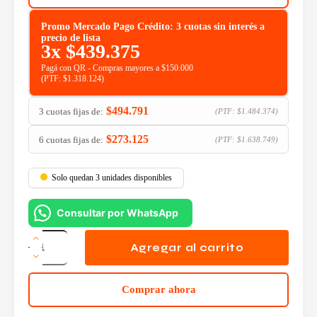
Promo Mercado Pago Crédito: 3 cuotas sin interés a
precio de lista
3x
$
439.375
Pagá con QR - Compras mayores a $150.000
(PTF:
$
1.318.124
)
$
494.791
3 cuotas fijas de:
(PTF:
$
1.484.374
)
$
273.125
6 cuotas fijas de:
(PTF:
$
1.638.749
)
Solo quedan 3 unidades disponibles
Consultar por WhatsApp
Proyector
BenQ
Agregar al carrito
MX631ST
Black
cantidad
Comprar ahora