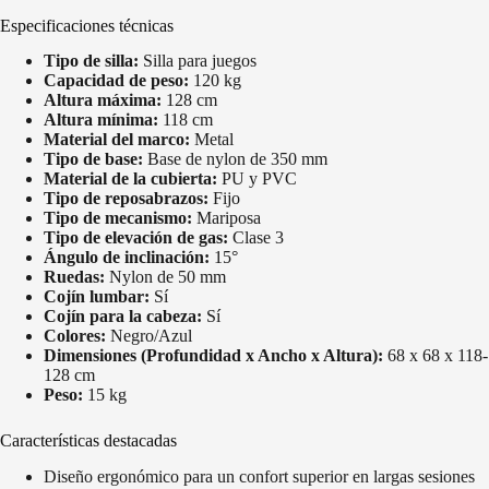
Especificaciones técnicas
Tipo de silla:
Silla para juegos
Capacidad de peso:
120 kg
Altura máxima:
128 cm
Altura mínima:
118 cm
Material del marco:
Metal
Tipo de base:
Base de nylon de 350 mm
Material de la cubierta:
PU y PVC
Tipo de reposabrazos:
Fijo
Tipo de mecanismo:
Mariposa
Tipo de elevación de gas:
Clase 3
Ángulo de inclinación:
15°
Ruedas:
Nylon de 50 mm
Cojín lumbar:
Sí
Cojín para la cabeza:
Sí
Colores:
Negro/Azul
Dimensiones (Profundidad x Ancho x Altura):
68 x 68 x 118-
128 cm
Peso:
15 kg
Características destacadas
Diseño ergonómico para un confort superior en largas sesiones