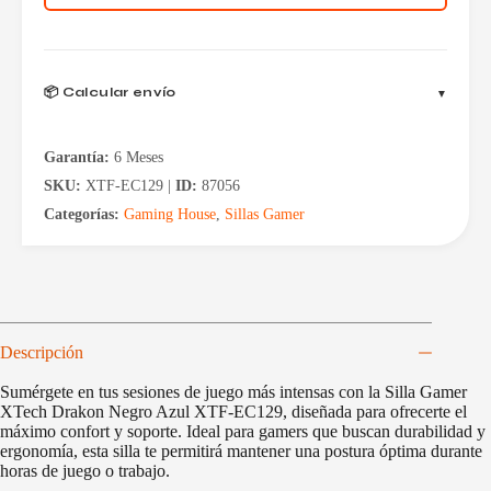
XTF-
EC129
cantidad
📦 Calcular envío
Garantía:
6 Meses
SKU:
XTF-EC129 |
ID:
87056
Categorías:
Gaming House
,
Sillas Gamer
Descripción
Sumérgete en tus sesiones de juego más intensas con la Silla Gamer
XTech Drakon Negro Azul XTF-EC129, diseñada para ofrecerte el
máximo confort y soporte. Ideal para gamers que buscan durabilidad y
ergonomía, esta silla te permitirá mantener una postura óptima durante
horas de juego o trabajo.