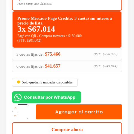
Precio s/imp. nac.
$
149.685
Promo Mercado Pago Crédito: 3 cuotas sin interés a
precio de lista
3x
$
67.014
Pagá con QR - Compras mayores a $150.000
(PTF:
$
201.042
)
$
75.466
3 cuotas fijas de:
(PTF:
$
226.399
)
$
41.657
6 cuotas fijas de:
(PTF:
$
249.944
)
Solo quedan 5 unidades disponibles
Consultar por WhatsApp
Silla
Gamer
Agregar al carrito
XTech
Drakon
Negro
Comprar ahora
Azul