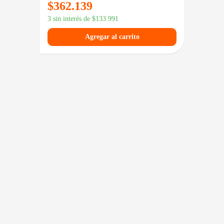
$
362.139
$
17
$
246.589
3 sin interés de
$
133.991
3 sin in
Agregar al carrito