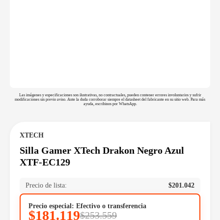
Las imágenes y especificaciones son ilustrativas, no contractuales, pueden contener errores involuntarios y sufrir
modificaciones sin previo aviso. Ante la duda corroborar siempre el datasheet del fabricante en su sitio web. Para más
ayuda, escribinos por WhatsApp.
XTECH
Silla Gamer XTech Drakon Negro Azul
XTF-EC129
Precio de lista:
$
201.042
Precio especial: Efectivo o transferencia
$
181.119
$
253.559