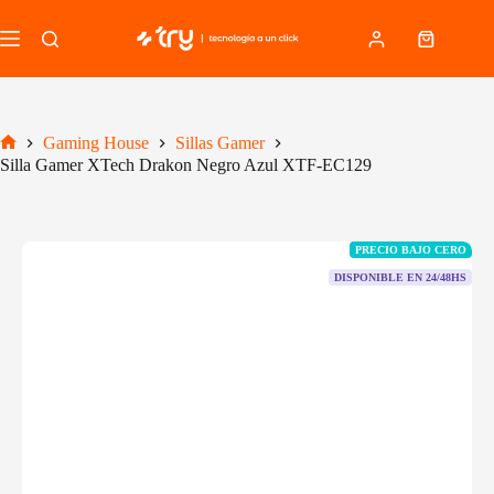
Saltar
al
Carro
contenido
de
compra
Gaming House
Sillas Gamer
Inicio
Silla Gamer XTech Drakon Negro Azul XTF-EC129
PRECIO BAJO CERO
DISPONIBLE EN 24/48HS