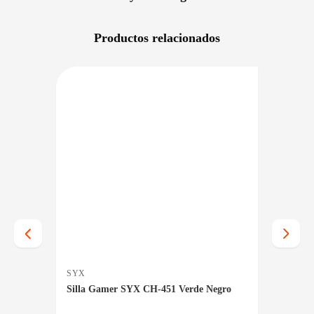
Productos relacionados
NIBLE EN 24/48HS
PRECIO BAJO CERO
DISPONIBLE EN 24/48HS
SYX
RAPTO
Silla Gamer SYX CH-451 Verde Negro
Silla 