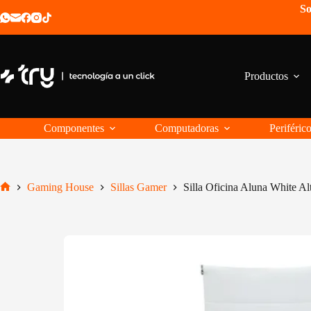
Saltar
So
al
contenido
Productos
Componentes
Computadoras
Periféric
Gaming House
Sillas Gamer
Silla Oficina Aluna White 
Inicio