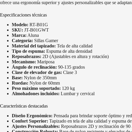
ofrece una ergonomía superior y ajustes personalizables que se adaptan
Especificaciones técnicas
Modelo:
RT-B01G
SKU:
JT-B01GWT
Marca:
Aluna
Categoría:
Sillas Gamer
Material del tapizado:
Tela de alta calidad
Tipo de espuma:
Espuma de alta densidad
Reposabrazos:
2D (Ajustables en altura y rotación)
Mecanismo:
Mariposa
Ángulo de reclinación:
90-135 grados
Clase de elevador de gas:
Clase 3
Base:
Nylon de 350mm
Ruedas:
Nylon de 60mm
Peso máximo soportado:
120 kg
Almohadones incluidos:
Lumbar y cervical
Características destacadas
Diseño Ergonómico:
Pensada para brindar soporte óptimo y redu
Confort Superior:
Tapizado en tela de alta calidad y espuma de
Ajustes Personalizables:
Reposabrazos 2D y reclinación de 90 a
Construcción Robusta:
Base de nylon resistente y elevador de 