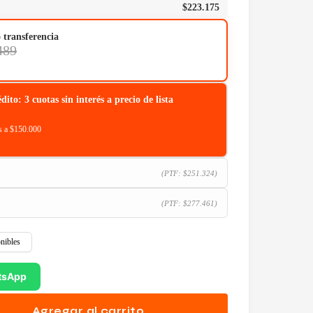
$
223.175
o transferencia
489
o: 3 cuotas sin interés a precio de lista
 a $150.000
(PTF:
$
251.324
)
(PTF:
$
277.461
)
nibles
tsApp
Agregar al carrito