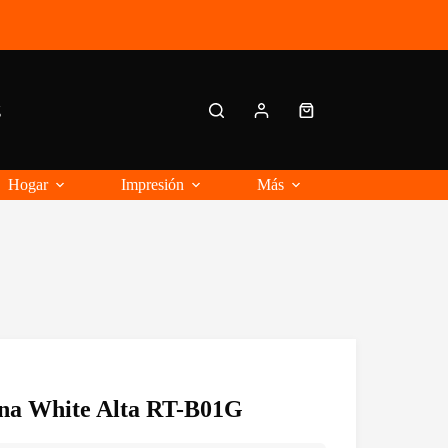
g
Carro
de
compra
Hogar
Impresión
Más
luna White Alta RT-B01G