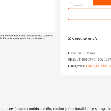
Aluna
White
Alta
RT-
B01G
cantidad
rores involuntarios y sufrir modificaciones sin previo
📦 Calcular envío
 web. Para más ayuda, escribinos por WhatsApp.
Garantía:
6 Meses
SKU:
JT-B01GWT |
ID:
1297
Categorías:
Gaming House
,
S
 quienes buscan combinar estilo, confort y funcionalidad en su espacio 