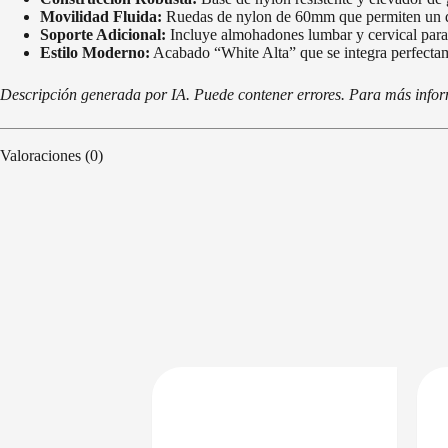
Movilidad Fluida:
Ruedas de nylon de 60mm que permiten un de
Soporte Adicional:
Incluye almohadones lumbar y cervical para 
Estilo Moderno:
Acabado “White Alta” que se integra perfecta
Descripción generada por IA. Puede contener errores. Para más informa
Valoraciones (0)
DISPONIBLE EN 24/48HS
DISPONIBLE EN 24/48HS