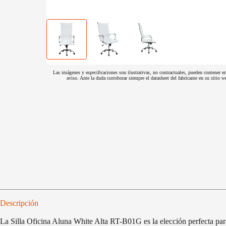
Las imágenes y especificaciones son ilustrativas, no contractuales, pueden contener er
aviso. Ante la duda corroborar siempre el datasheet del fabricante en su sitio
Descripción
La Silla Oficina Aluna White Alta RT-B01G es la elección perfecta para