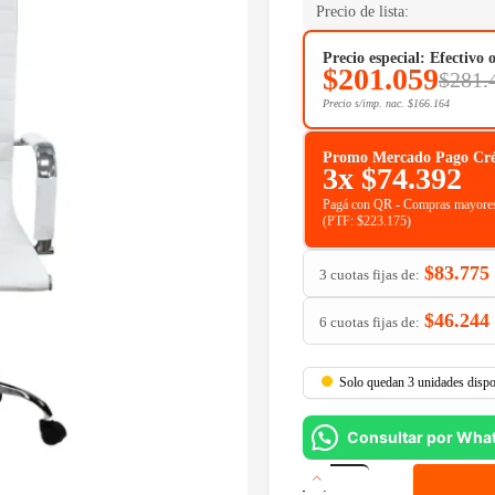
Precio de lista:
Precio especial: Efectivo 
$
201.059
$
281.
Precio s/imp. nac.
$
166.164
Promo Mercado Pago Crédit
3x
$
74.392
Pagá con QR - Compras mayores
(PTF:
$
223.175
)
$
83.775
3 cuotas fijas de:
$
46.244
6 cuotas fijas de:
Solo quedan 3 unidades dispo
Consultar por Wha
Silla
Oficina