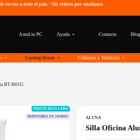
lo envíos a todo el país · Sin retiros por mudanza
Armá tu PC
Ayuda
Contacto
Blo
os
Gaming House
Celulares y Telefonía
Alta RT-B01G
PRECIO BAJO CERO
DISPONIBLE EN 24/48HS
ALUNA
Silla Oficina A