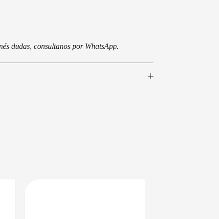
tenés dudas, consultanos por WhatsApp.
EN 24/48HS
DISPONIBLE EN 24/48HS