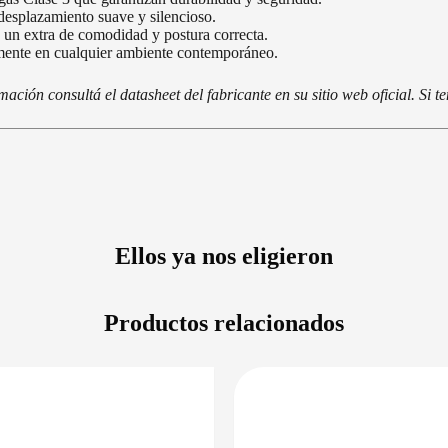
splazamiento suave y silencioso.
un extra de comodidad y postura correcta.
mente en cualquier ambiente contemporáneo.
ción consultá el datasheet del fabricante en su sitio web oficial. Si 
Ellos ya nos eligieron
Productos relacionados
PRECIO BAJO CERO
DISPONIBLE 
DISPONIBLE EN 24/48HS