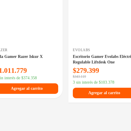
AZER
EVOLABS
lla Gamer Razer Iskur X
Escritorio Gamer Evolabs Eléctr
Regulable Liftdesk One
1.011.779
$
279.399
$
343.119
sin interés de
$
374.358
3 sin interés de
$
103.378
Agregar al carrito
Agregar al carrito