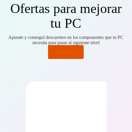
Ofertas para mejorar
tu PC
Apurate y conseguí descuentos en los componentes que tu PC
necesita para pasar al siguiente nivel
Ver más
PRECIO BAJO CERO
PRECIO BAJO CERO
ONIBLE EN 24/48HS
DISPONIBLE EN 24/48HS