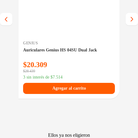
GENIUS
TRU
Auriculares Genius HS 04SU Dual Jack
Auri
$
20.309
$
4
$
28.439
$
64.
3 sin interés de
$
7.514
3 si
Agregar al carrito
Ellos ya nos eligieron