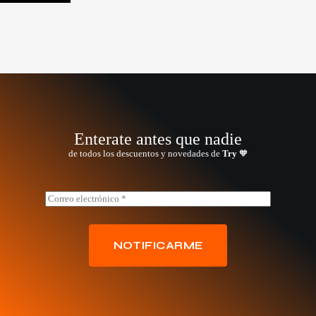
Enterate antes que nadie
de todos los descuentos y novedades de
Try
🧡
E
E
m
m
a
a
i
i
l
l
NOTIFICARME
*
*
E
m
a
i
l