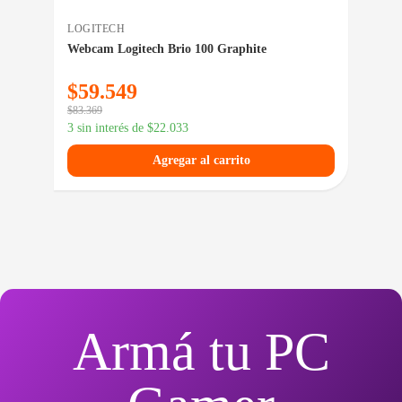
LOGITECH
LG
Webcam Logitech Brio 100 Graphite
Mon
$
59.549
$
1
$
83.369
$
243
3 sin interés de
$
22.033
3 si
Agregar al carrito
Armá tu PC