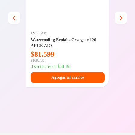
EVOLABS
GIGABY
0 SE
Watercooling Evolabs Cryogene 120
Mother
ARGB AIO
$
81.599
$
150
$
109.709
$
202.599
3 sin interés de
$
30.192
3 sin int
Agregar al carrito