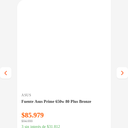
IO BAJO CERO
PRECIO BAJO CERO
A INMEDIATA
ENTREGA INMEDIATA
ASUS
GEN
Fuente Asus Prime 650w 80 Plus Bronze
Cab
De 
$
85.979
$
1
$
94.999
$
19.
3 sin interés de
$
31.812
3 si