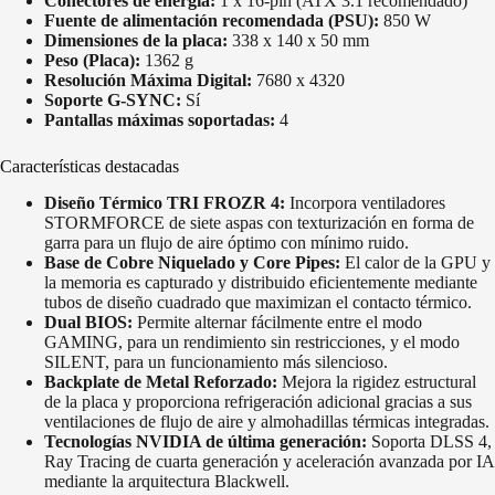
Conectores de energía:
1 x 16-pin (ATX 3.1 recomendado)
Fuente de alimentación recomendada (PSU):
850 W
Dimensiones de la placa:
338 x 140 x 50 mm
Peso (Placa):
1362 g
Resolución Máxima Digital:
7680 x 4320
Soporte G-SYNC:
Sí
Pantallas máximas soportadas:
4
Características destacadas
Diseño Térmico TRI FROZR 4:
Incorpora ventiladores
STORMFORCE de siete aspas con texturización en forma de
garra para un flujo de aire óptimo con mínimo ruido.
Base de Cobre Niquelado y Core Pipes:
El calor de la GPU y
la memoria es capturado y distribuido eficientemente mediante
tubos de diseño cuadrado que maximizan el contacto térmico.
Dual BIOS:
Permite alternar fácilmente entre el modo
GAMING, para un rendimiento sin restricciones, y el modo
SILENT, para un funcionamiento más silencioso.
Backplate de Metal Reforzado:
Mejora la rigidez estructural
de la placa y proporciona refrigeración adicional gracias a sus
ventilaciones de flujo de aire y almohadillas térmicas integradas.
Tecnologías NVIDIA de última generación:
Soporta DLSS 4,
Ray Tracing de cuarta generación y aceleración avanzada por IA
mediante la arquitectura Blackwell.