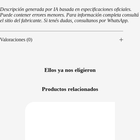
Descripción generada por IA basada en especificaciones oficiales.
Puede contener errores menores. Para información completa consultá
el sitio del fabricante. Si tenés dudas, consultanos por WhatsApp.
Valoraciones (0)
Ellos ya nos eligieron
Productos relacionados
NIBLE EN 24/48HS
DISPONIBLE EN 24/48HS