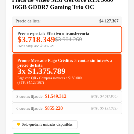
16GB GDDR7 Gaming Trio OC
Precio de lista:
$
4.127.367
Precio especial: Efectivo o transferencia
$
3.718.349
$
3.904.269
Precio s/imp. nac.
$
3.365.022
Promo Mercado Pago Crédito: 3 cuotas sin interés a
precio de lista
3x
$
1.375.789
Pagá con QR - Compras mayores a $150.000
(PTF:
$
4.127.367
)
$
1.549.312
3 cuotas fijas de:
(PTF:
$
4.647.936
)
$
855.220
6 cuotas fijas de:
(PTF:
$
5.131.322
)
Solo quedan 5 unidades disponibles