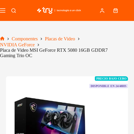
Saltar
al
Carro
contenido
de
compra
Componentes
Placas de Video
Inicio
NVIDIA GeForce
Placa de Video MSI GeForce RTX 5080 16GB GDDR7
Gaming Trio OC
PRECIO BAJO CERO
DISPONIBLE EN 24/48HS