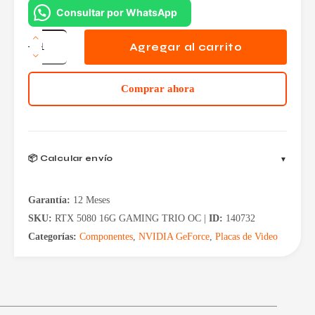
Consultar por WhatsApp
Placa
de
Agregar al carrito
Video
MSI
GeForce
Comprar ahora
RTX
5080
16GB
GDDR7
Gaming
Trio
📦 Calcular envío
OC
cantidad
Garantía:
12 Meses
SKU:
RTX 5080 16G GAMING TRIO OC |
ID:
140732
Categorías:
Componentes
,
NVIDIA GeForce
,
Placas de Video