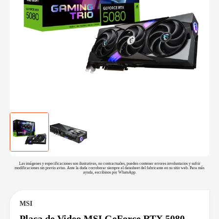
Las imágenes y especificaciones son ilustrativas, no contractuales, pueden contener errores involuntarios y sufrir
modificaciones sin previo aviso. Ante la duda corroborar siempre el datasheet del fabricante en su sitio web. Para más
ayuda, escribinos por WhatsApp.
MSI
Placa de Video MSI GeForce RTX 5080