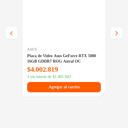
ASUS
GIGAB
 RTX
Placa de Video Asus GeForce RTX 5080
Placa 
16GB GDDR7 ROG Astral OC
5070 T
$
4.002.819
$
2.8
3 sin interés de
$
1.481.043
3 sin in
Agregar al carrito