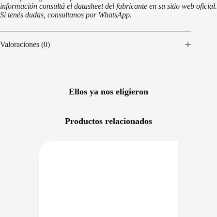
información consultá el datasheet del fabricante en su sitio web oficial.
Si tenés dudas, consultanos por WhatsApp.
Valoraciones (0)
Ellos ya nos eligieron
Productos relacionados
NIBLE EN 24/48HS
DISPONIBLE EN 24/48HS