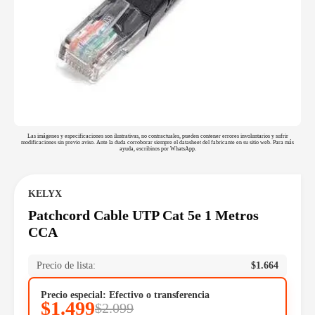
Las imágenes y especificaciones son ilustrativas, no contractuales, pueden contener errores involuntarios y sufrir
modificaciones sin previo aviso. Ante la duda corroborar siempre el datasheet del fabricante en su sitio web. Para más
ayuda, escribinos por WhatsApp.
KELYX
Patchcord Cable UTP Cat 5e 1 Metros
CCA
Precio de lista:
$
1.664
Precio especial: Efectivo o transferencia
$
1.499
$
2.099