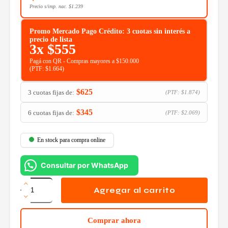
Precio s/imp. nac.
$
1.239
Promo Mercado Pago Crédito: 3 cuotas sin interés a
precio de lista
3x
$
555
Pagá con QR - Compras mayores a $150.000
(PTF:
$
1.664
)
$
625
3 cuotas fijas de:
(PTF:
$
1.874
)
$
345
6 cuotas fijas de:
(PTF:
$
2.069
)
En stock para compra online
Consultar por WhatsApp
Patchcord
Cable
Agregar al carrito
UTP
Cat
5e
Comprar ahora
1