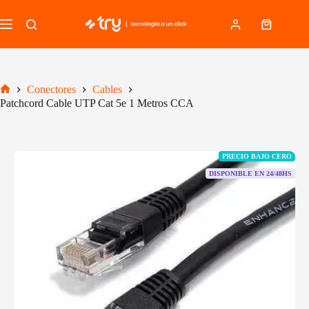
Saltar
al
Carro
contenido
de
compra
Conectores
Cables
Inicio
Patchcord Cable UTP Cat 5e 1 Metros CCA
PRECIO BAJO CERO
DISPONIBLE EN 24/48HS