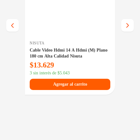
NISUTA
KELYX
cm
Cable Video Hdmi 14 A Hdmi (M) Plano
Cable 
180 cm Alta Calidad Nisuta
/ 8K 6
$
13.629
$
8.5
3 sin interés de
$
5.043
3 sin in
Agregar al carrito