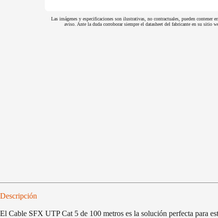
Las imágenes y especificaciones son ilustrativas, no contractuales, pueden contener er
aviso. Ante la duda corroborar siempre el datasheet del fabricante en su sitio
Descripción
El Cable SFX UTP Cat 5 de 100 metros es la solución perfecta para esta