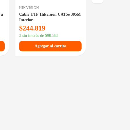
HIKVISION
KELYX
 a
Cable UTP Hikvision CAT5e 305M
Patchcord Cable U
Interior
Metros CCA
$
244.819
$
1.499
$
2.099
3 sin interés de
$
90.583
3 sin interés de
$
555
Agregar al carrito
Agregar al