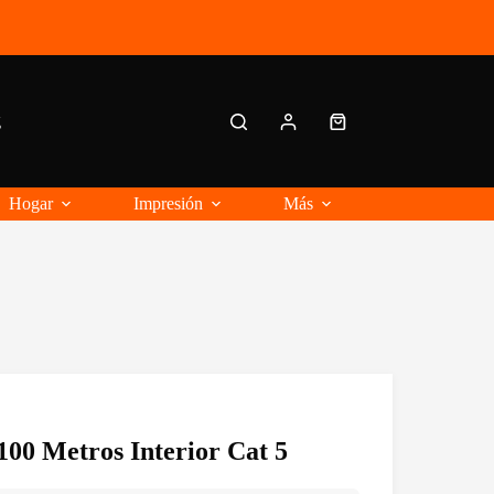
g
Carro
de
compra
Hogar
Impresión
Más
00 Metros Interior Cat 5