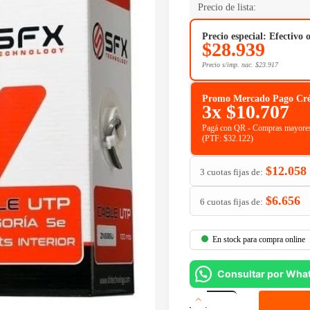
Precio de lista:
Precio especial: Efectivo 
$
28.939
Precio s/imp. nac.
$
23.917
Promo Mercado Pago Crédit
3x
$
10.707
Pagá con QR - Compras mayores
(PTF:
$
32.122
)
$
12.058
3 cuotas fijas de:
$
6.656
6 cuotas fijas de:
En stock para compra online
Consultar por Wha
Cable
SFX