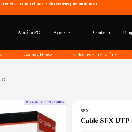
lo envíos a todo el país · Sin retiros por mudanza
Armá tu PC
Ayuda
Contacto
Blo
os
Gaming House
Celulares y Telefonía
at 5
DISPONIBLE EN 24/48HS
SFX
Cable SFX UTP 1