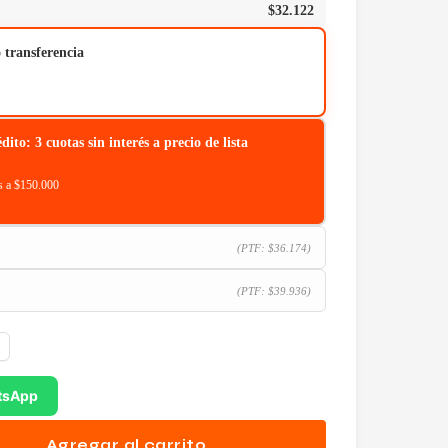
$
32.122
o transferencia
o: 3 cuotas sin interés a precio de lista
 a $150.000
(PTF:
$
36.174
)
(PTF:
$
39.936
)
tsApp
Agregar al carrito