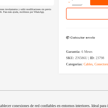
UTP
100
rores involuntarios y sufrir modificaciones sin previo
Metros
 web. Para más ayuda, escribinos por WhatsApp.
Interior
Cat
5
cantidad
📦 Calcular envío
Garantía:
6 Meses
SKU:
ZN586U |
ID:
23798
Categorías:
Cables
,
Conectore
blecer conexiones de red confiables en entornos interiores. Ideal para 