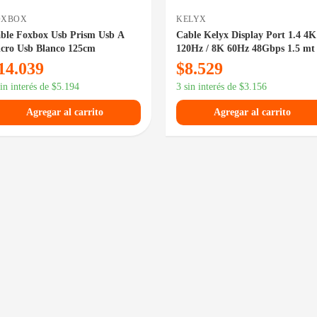
OXBOX
KELYX
ble Foxbox Usb Prism Usb A
Cable Kelyx Display Port 1.4 4K
cro Usb Blanco 125cm
120Hz / 8K 60Hz 48Gbps 1.5 mt
14.039
$
8.529
sin interés de
$
5.194
3 sin interés de
$
3.156
Agregar al carrito
Agregar al carrito