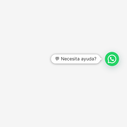
💬 Necesita ayuda?
CENTRO DE AYUDA
Preguntas frecuentes
Garantías y devoluciones
Quienes somos
Términos y condiciones
Política de privacidad
Botón de arrepentimiento
Try protege toda tu información con
Secure