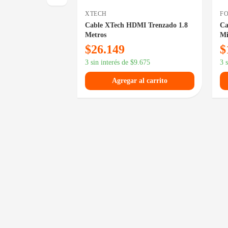
XTECH
F
DMI 1.5 Metros
Cable XTech HDMI Trenzado 1.8
Ca
Metros
Mi
$
26.149
$
15.432
3 sin interés de
$
9.675
3 
 al carrito
Agregar al carrito