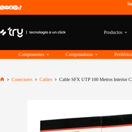
Saltar
So
al
contenido
Productos
Componentes
Computadoras
Periféric
Conectores
Cables
Cable SFX UTP 100 Metros Interior C
Inicio