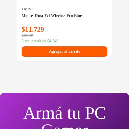
TRUST
TRU
GB
Mouse Trust Yvi Wireless Eco Blue
Aur
$
11.729
$
4
$
16.419
$
66.
3 sin interés de
$
4.340
3 si
Agregar al carrito
Armá tu PC