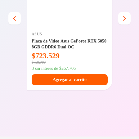
ASUS
MSI
TX 3050
Placa de Video Asus GeForce RTX 5050
Placa d
8GB GDDR6 Dual OC
Ti 8GB
$
723.529
$
979
$
759.709
$
1.126.96
3 sin interés de
$
267.706
3 sin int
Agregar al carrito