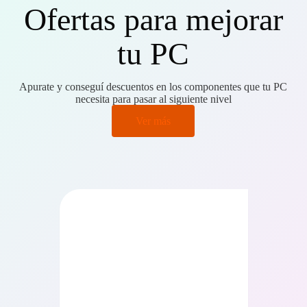
Ofertas para mejorar
tu PC
Apurate y conseguí descuentos en los componentes que tu PC
necesita para pasar al siguiente nivel
Ver más
PRECIO BAJO CERO
PRECIO BAJO CERO
ONIBLE EN 24/48HS
DISPONIBLE EN 24/48HS