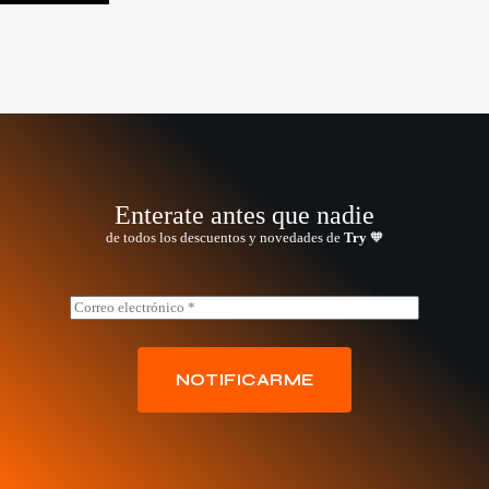
Enterate antes que nadie
de todos los descuentos y novedades de
Try
🧡
E
E
m
m
a
a
i
i
l
l
NOTIFICARME
E
*
m
a
i
l
*