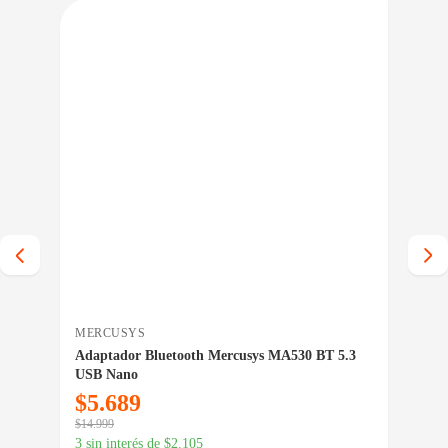
IO BAJO CERO
PRECIO BAJO CERO
A INMEDIATA
ENTREGA INMEDIATA
MERCUSYS
SEN
Adaptador Bluetooth Mercusys MA530 BT 5.3
Gab
USB Nano
$
5.689
$
3
$
14.999
$
39.
3 sin interés de
$
2.105
3 si