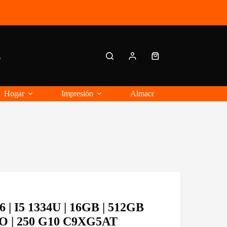
g
Carro
de
compra
Hogar
Impresión
Almacenamiento Externo
6 | I5 1334U | 16GB | 512GB
O | 250 G10 C9XG5AT