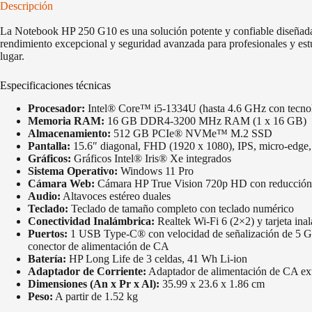
Descripción
La Notebook HP 250 G10 es una solución potente y confiable diseñada 
rendimiento excepcional y seguridad avanzada para profesionales y estudi
lugar.
Especificaciones técnicas
Procesador:
Intel® Core™ i5-1334U (hasta 4.6 GHz con tecnol
Memoria RAM:
16 GB DDR4-3200 MHz RAM (1 x 16 GB)
Almacenamiento:
512 GB PCIe® NVMe™ M.2 SSD
Pantalla:
15.6″ diagonal, FHD (1920 x 1080), IPS, micro-edge, 
Gráficos:
Gráficos Intel® Iris® Xe integrados
Sistema Operativo:
Windows 11 Pro
Cámara Web:
Cámara HP True Vision 720p HD con reducción 
Audio:
Altavoces estéreo duales
Teclado:
Teclado de tamaño completo con teclado numérico
Conectividad Inalámbrica:
Realtek Wi-Fi 6 (2×2) y tarjeta in
Puertos:
1 USB Type-C® con velocidad de señalización de 5 Gb
conector de alimentación de CA
Batería:
HP Long Life de 3 celdas, 41 Wh Li-ion
Adaptador de Corriente:
Adaptador de alimentación de CA ex
Dimensiones (An x Pr x Al):
35.99 x 23.6 x 1.86 cm
Peso:
A partir de 1.52 kg