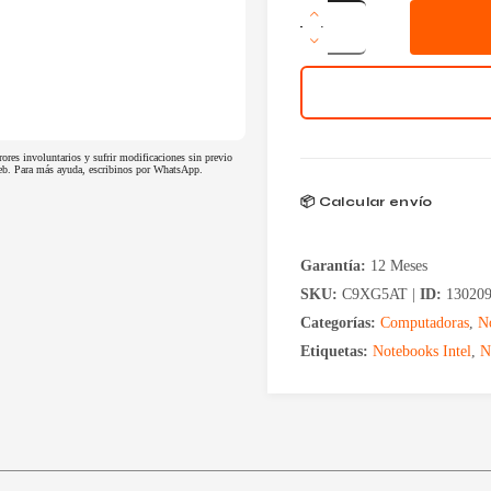
Notebook
HP
15.6
|
I5
1334U
|
16GB
|
rores involuntarios y sufrir modificaciones sin previo
 web. Para más ayuda, escribinos por WhatsApp.
512GB
SSD
📦 Calcular envío
|
WIN11
PRO
Garantía:
12 Meses
|
250
SKU:
C9XG5AT |
ID:
13020
G10
Categorías:
Computadoras
,
N
C9XG5AT
cantidad
Etiquetas:
Notebooks Intel
,
N