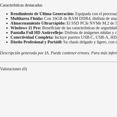
Características destacadas
Rendimiento de Última Generación:
Equipada con el procesador
Multitarea Fluida:
Con 16GB de RAM DDR4, disfruta de una expe
Almacenamiento Ultrarrápido:
El SSD PCIe NVMe M.2 de 512G
Windows 11 Pro:
Benefíciate de las características de segurida
Pantalla Full HD Antirreflejo:
Disfruta de imágenes nítidas y c
Conectividad Completa:
Incluye puertos USB-C, USB-A, HDMI y
Diseño Profesional y Portátil:
Su chasis delgado y ligero, con un
Descripción generada por IA. Puede contener errores. Para más informa
Valoraciones (0)