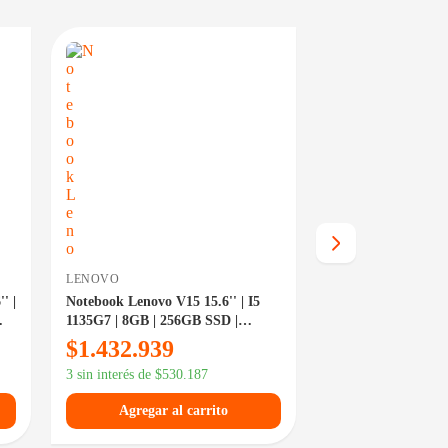
EN 24/48HS
DISPONIBLE EN 24/48HS
LENOVO
LENOVO
' |
Notebook Lenovo V15 15.6'' | I5
Notebook Lenovo I
1135G7 | 8GB | 256GB SSD |
15IRH10 Touch | I5
FreeDOS | 82KB00F6AR
512GB NVMe | WI
$
1.432.939
$
1.683.449
83K1004TAR
3 sin interés de
$
530.187
3 sin interés de
$
622
Agregar al carrito
Agregar al