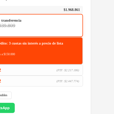
$
1.968.861
o transferencia
039.809
o: 3 cuotas sin interés a precio de lista
 a $150.000
2
(PTF:
$
2.217.186
)
2
(PTF:
$
2.447.774
)
nibles
tsApp