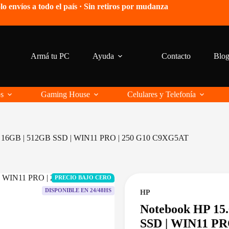
lo envíos a todo el país · Sin retiros por mudanza
Armá tu PC
Ayuda
Contacto
Blo
os
Gaming House
Celulares y Telefonía
U | 16GB | 512GB SSD | WIN11 PRO | 250 G10 C9XG5AT
PRECIO BAJO CERO
DISPONIBLE EN 24/48HS
HP
Notebook HP 15.
SSD | WIN11 PR