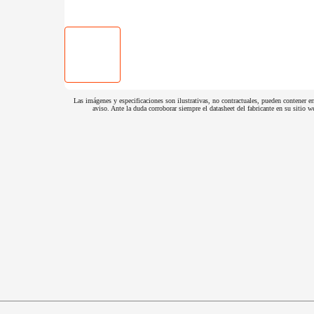
Las imágenes y especificaciones son ilustrativas, no contractuales, pueden contener er
aviso. Ante la duda corroborar siempre el datasheet del fabricante en su sitio