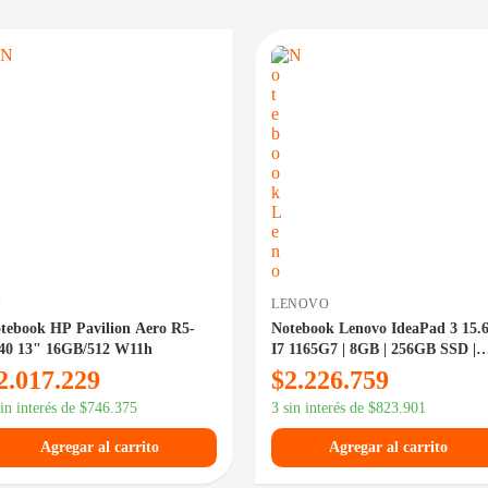
DISPONIBLE EN 24/48HS
DISPONIBLE 
P
LENOVO
tebook HP Pavilion Aero R5-
Notebook Lenovo IdeaPad 3 15.6'
40 13" 16GB/512 W11h
I7 1165G7 | 8GB | 256GB SSD |
WIN11 HOME | 82H802JKAR
2.017.229
$
2.226.759
sin interés de
$
746.375
3 sin interés de
$
823.901
Agregar al carrito
Agregar al carrito