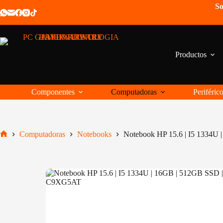
Saltar
So
al
contenido
Productos
Componentes
Computadoras
Periféric
Computadoras
Notebooks
Notebook HP 15.6 | I5 1334
Inicio