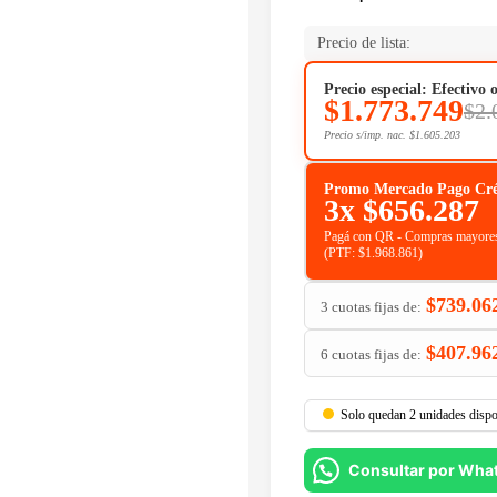
Precio de lista:
Precio especial: Efectivo 
$
1.773.749
$
2.
Precio s/imp. nac.
$
1.605.203
Promo Mercado Pago Crédit
3x
$
656.287
Pagá con QR - Compras mayores
(PTF:
$
1.968.861
)
$
739.06
3 cuotas fijas de:
$
407.96
6 cuotas fijas de:
Solo quedan 2 unidades dispo
Consultar por Wha