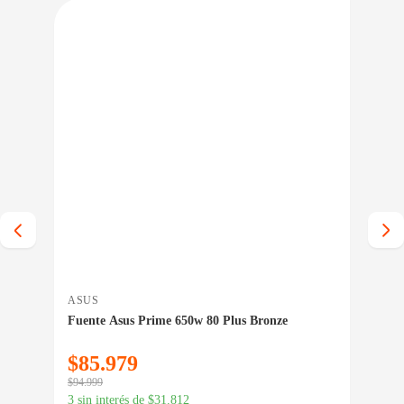
IO BAJO CERO
PRECIO BAJO CERO
A INMEDIATA
ENTREGA INMEDIATA
ASUS
GEN
Fuente Asus Prime 650w 80 Plus Bronze
Cab
De 
$
85.979
$
1
$
94.999
$
19.
3 sin interés de
$
31.812
3 si