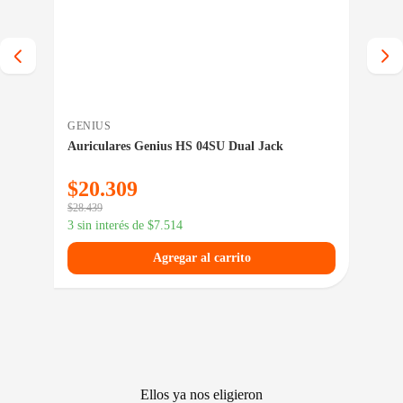
GENIUS
TRU
Auriculares Genius HS 04SU Dual Jack
Auri
$
20.309
$
4
$
28.439
$
64.
3 sin interés de
$
7.514
3 si
Agregar al carrito
Ellos ya nos eligieron