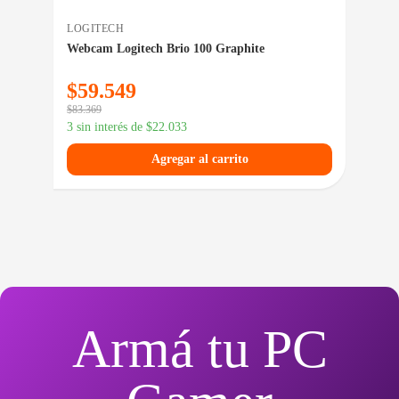
LOGITECH
LG
Webcam Logitech Brio 100 Graphite
Mon
$
59.549
$
1
$
83.369
$
243
3 sin interés de
$
22.033
3 si
Agregar al carrito
Armá tu PC