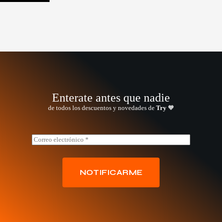
Enterate antes que nadie
de todos los descuentos y novedades de
Try
🧡
E
E
m
m
a
a
i
i
l
l
NOTIFICARME
E
*
m
a
i
l
E