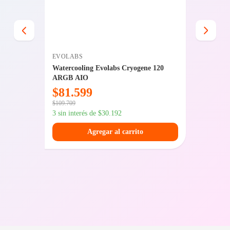
EVOLABS
GIGABY
0 SE
Watercooling Evolabs Cryogene 120
Mother
ARGB AIO
$
81.599
$
150
$
109.709
$
202.599
3 sin interés de
$
30.192
3 sin int
Agregar al carrito