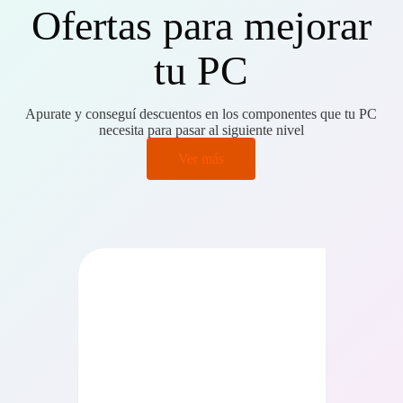
Ofertas para mejorar
tu PC
Apurate y conseguí descuentos en los componentes que tu PC
necesita para pasar al siguiente nivel
Ver más
PRECIO BAJO CERO
PRECIO BAJO CERO
ONIBLE EN 24/48HS
DISPONIBLE EN 24/48HS