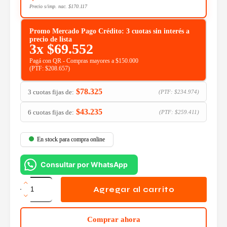
Precio s/imp. nac.
$
170.117
Promo Mercado Pago Crédito: 3 cuotas sin interés a
precio de lista
3x
$
69.552
Pagá con QR - Compras mayores a $150.000
(PTF:
$
208.657
)
$
78.325
3 cuotas fijas de:
(PTF:
$
234.974
)
$
43.235
6 cuotas fijas de:
(PTF:
$
259.411
)
En stock para compra online
Consultar por WhatsApp
Mother
Asrock
Agregar al carrito
A620M-
C
R2.0
Comprar ahora
DDR5