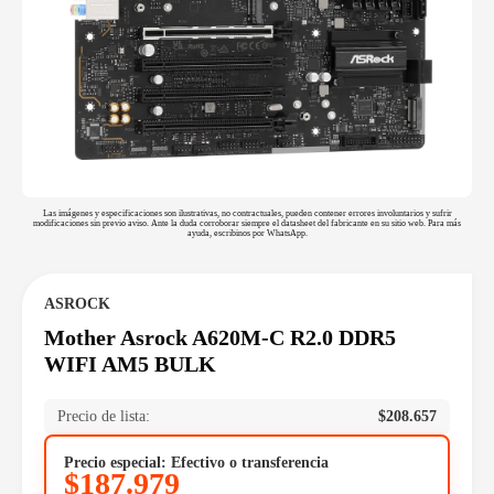
Las imágenes y especificaciones son ilustrativas, no contractuales, pueden contener errores involuntarios y sufrir
modificaciones sin previo aviso. Ante la duda corroborar siempre el datasheet del fabricante en su sitio web. Para más
ayuda, escribinos por WhatsApp.
ASROCK
Mother Asrock A620M-C R2.0 DDR5
WIFI AM5 BULK
Precio de lista:
$
208.657
Precio especial: Efectivo o transferencia
$
187.979