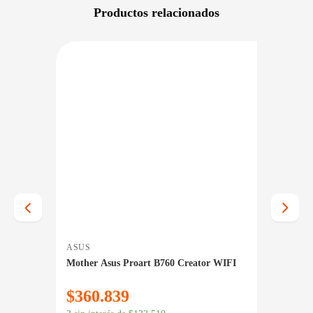
Productos relacionados
NIBLE EN 24/48HS
DISPONIBLE EN 24/48HS
ASUS
ASUS
 1.0
Mother Asus Proart B760 Creator WIFI
Mothe
WIFI
$
360.839
$
36