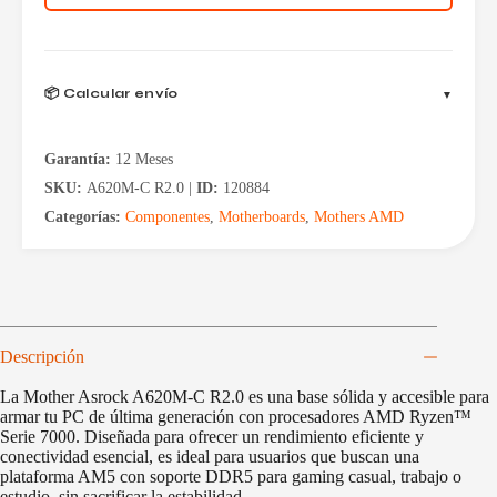
WIFI
AM5
BULK
cantidad
📦 Calcular envío
Garantía:
12 Meses
SKU:
A620M-C R2.0 |
ID:
120884
Categorías:
Componentes
,
Motherboards
,
Mothers AMD
Descripción
La Mother Asrock A620M-C R2.0 es una base sólida y accesible para
armar tu PC de última generación con procesadores AMD Ryzen™
Serie 7000. Diseñada para ofrecer un rendimiento eficiente y
conectividad esencial, es ideal para usuarios que buscan una
plataforma AM5 con soporte DDR5 para gaming casual, trabajo o
estudio, sin sacrificar la estabilidad.