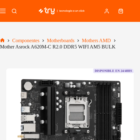
Saltar
al
Carro
contenido
de
compra
Componentes
Motherboards
Mothers AMD
Inicio
Mother Asrock A620M-C R2.0 DDR5 WIFI AM5 BULK
DISPONIBLE EN 24/48HS