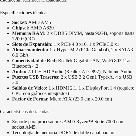
Especificaciones técnicas
Socket:
AMD AM5
Chipset:
AMD A620
Memoria RAM:
2 x DDR5 DIMM, hasta 96GB, soporta hasta
7200+(OC)
Slots de Expansión:
1 x PCIe 4.0 x16, 1 x PCIe 3.0 x1
Almacenamiento:
1 x Hyper M.2 (PCIe Gen4x4), 2 x SATA3
6.0 Gb/s
Conectividad de Red:
Realtek Gigabit LAN, Wi-Fi 802.11ac,
Bluetooth 4.2
Audio:
7.1 CH HD Audio (Realtek ALC897), Nahimic Audio
Puertos USB Traseros:
2 x USB 3.2 Gen1 Type-A, 4 x USB
2.0
Salidas de Video:
1 x HDMI 2.1, 1 x DisplayPort 1.4 (requiere
CPU con gráficos integrados)
Factor de Forma:
Micro ATX (23.0 cm x 20.0 cm)
Características destacadas
Soporte para procesadores AMD Ryzen™ Serie 7000 con
socket AM5.
Tecnología de memoria DDR5 de doble canal para un