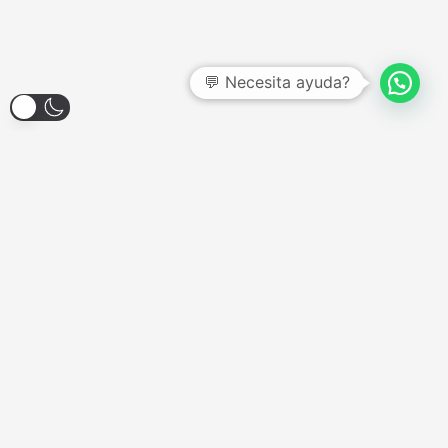
💬 Necesita ayuda?
Larroque 1904, Banfield
Lunes a Viernes - 12:00hs a 18:00hs
Sábados - Consultar
Domingos y Feriados - Cerrado
COMPONENTES