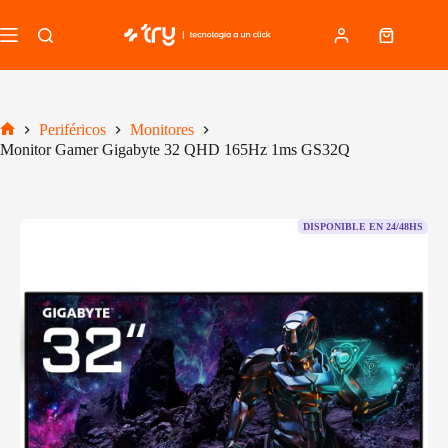
Saltar
al
Carro
contenido
de
compra
Periféricos
Monitores
Inicio
Monitor Gamer Gigabyte 32 QHD 165Hz 1ms GS32Q
DISPONIBLE EN 24/48HS