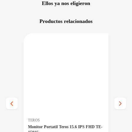
Ellos ya nos eligieron
Productos relacionados
RECIO BAJO CERO
DISPONIBLE EN 24/48HS
NIBLE EN 24/48HS
TEROS
BENQ
z 1ms
Monitor Portatil Teros 15.6 IPS FHD TE-
Monito