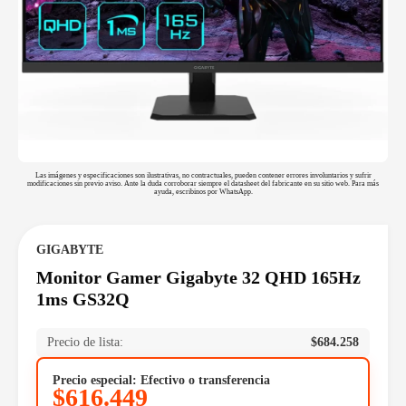
Las imágenes y especificaciones son ilustrativas, no contractuales, pueden contener errores involuntarios y sufrir
modificaciones sin previo aviso. Ante la duda corroborar siempre el datasheet del fabricante en su sitio web. Para más
ayuda, escribinos por WhatsApp.
GIGABYTE
Monitor Gamer Gigabyte 32 QHD 165Hz
1ms GS32Q
Precio de lista:
$
684.258
Precio especial: Efectivo o transferencia
$
616.449