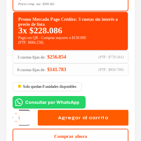
Precio s/imp. nac.
$
509.462
Promo Mercado Pago Crédito: 3 cuotas sin interés a
precio de lista
3x
$
228.086
Pagá con QR - Compras mayores a $150.000
(PTF:
$
684.258
)
$
256.854
3 cuotas fijas de:
(PTF:
$
770.561
)
$
141.783
6 cuotas fijas de:
(PTF:
$
850.700
)
Solo quedan 8 unidades disponibles
Consultar por WhatsApp
Monitor
Gamer
Agregar al carrito
Gigabyte
32
QHD
Comprar ahora
165Hz