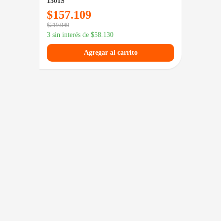
1501S
Grey
$
157.109
$
90
$
219.949
3 sin in
3 sin interés de
$
58.130
Agregar al carrito