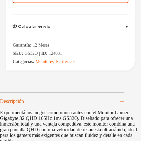
1ms
GS32Q
cantidad
📦 Calcular envío
Garantía:
12 Meses
SKU:
GS32Q |
ID:
124031
Categorías:
Monitores
,
Periféricos
Descripción
Experimentá tus juegos como nunca antes con el Monitor Gamer
Gigabyte 32 QHD 165Hz 1ms GS32Q. Diseñado para ofrecer una
inmersión total y una ventaja competitiva, este monitor combina una
gran pantalla QHD con una velocidad de respuesta ultrarrápida, ideal
para los gamers más exigentes que buscan fluidez y detalle en cada
partida.