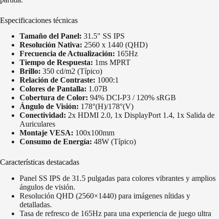
Especificaciones técnicas
Tamaño del Panel:
31.5″ SS IPS
Resolución Nativa:
2560 x 1440 (QHD)
Frecuencia de Actualización:
165Hz
Tiempo de Respuesta:
1ms MPRT
Brillo:
350 cd/m2 (Típico)
Relación de Contraste:
1000:1
Colores de Pantalla:
1.07B
Cobertura de Color:
94% DCI-P3 / 120% sRGB
Ángulo de Visión:
178°(H)/178°(V)
Conectividad:
2x HDMI 2.0, 1x DisplayPort 1.4, 1x Salida de
Auriculares
Montaje VESA:
100x100mm
Consumo de Energía:
48W (Típico)
Características destacadas
Panel SS IPS de 31.5 pulgadas para colores vibrantes y amplios
ángulos de visión.
Resolución QHD (2560×1440) para imágenes nítidas y
detalladas.
Tasa de refresco de 165Hz para una experiencia de juego ultra