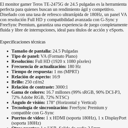
El monitor gamer Teros TE-2475G de 24.5 pulgadas es la herramienta
perfecta para quienes buscan un rendimiento ágil y competitivo.
Diseñado con una tasa de refresco ultrarrápida de 180Hz, un panel VA
con resolución Full HD y compatibilidad avanzada con G-Sync y
FreeSync Premium, garantiza una experiencia de juego completamente
fluida y libre de interrupciones, ideal para títulos de acción y eSports.
Especificaciones técnicas
Tamaño de pantalla:
24.5 Pulgadas
Tipo de panel:
VA (Formato Plano)
Resolución:
Full HD (1920 x 1080 píxeles)
Frecuencia de actualización:
180 Hz
Tiempo de respuesta:
1 ms (MPRT)
Relación de aspecto:
16:9
Brillo:
250 cd/m2
Relación de contraste:
3000:1
Gama de colores:
16.7 millones (99% sRGB, 90% DCI-P3,
72% Adobe RGB, 72% NTSC)
Ángulo de visión:
178° (Horizontal y Vertical)
Tecnología de sincronización:
FreeSync Premium y
compatible con G-Sync
Puertos de video:
1 x HDMI (soporta 180Hz), 1 x DisplayPort
(soporta 180Hz)