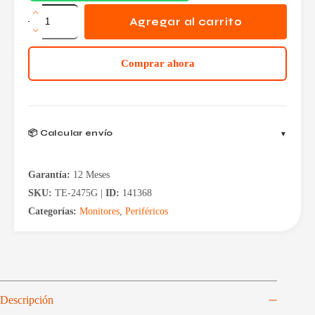
Monitor
Gamer
Agregar al carrito
Teros
24.5
180Hz
Comprar ahora
1ms
VA
FHD
TE-
2475G
cantidad
📦 Calcular envío
Garantía:
12 Meses
SKU:
TE-2475G |
ID:
141368
Categorías:
Monitores
,
Periféricos
Descripción