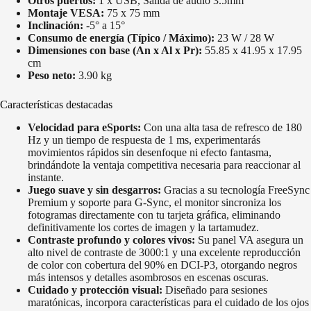
Otros puertos:
1 x USB, Salida de audio 3.5mm
Montaje VESA:
75 x 75 mm
Inclinación:
-5° a 15°
Consumo de energía (Típico / Máximo):
23 W / 28 W
Dimensiones con base (An x Al x Pr):
55.85 x 41.95 x 17.95
cm
Peso neto:
3.90 kg
Características destacadas
Velocidad para eSports:
Con una alta tasa de refresco de 180
Hz y un tiempo de respuesta de 1 ms, experimentarás
movimientos rápidos sin desenfoque ni efecto fantasma,
brindándote la ventaja competitiva necesaria para reaccionar al
instante.
Juego suave y sin desgarros:
Gracias a su tecnología FreeSync
Premium y soporte para G-Sync, el monitor sincroniza los
fotogramas directamente con tu tarjeta gráfica, eliminando
definitivamente los cortes de imagen y la tartamudez.
Contraste profundo y colores vivos:
Su panel VA asegura un
alto nivel de contraste de 3000:1 y una excelente reproducción
de color con cobertura del 90% en DCI-P3, otorgando negros
más intensos y detalles asombrosos en escenas oscuras.
Cuidado y protección visual:
Diseñado para sesiones
maratónicas, incorpora características para el cuidado de los ojos