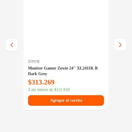
ZOWIE
GAME
M
Monitor Gamer Zowie 24" XL2411K R
Monito
Dark Grey
GMX27
$
313.269
$
23
3 sin interés de
$
115.910
3 sin in
Agregar al carrito