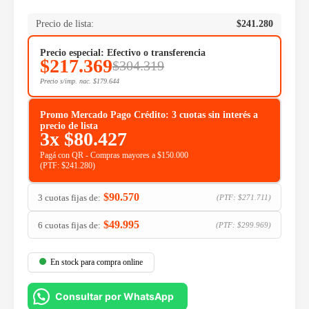
Precio de lista:
$
241.280
Precio especial: Efectivo o transferencia
$
217.369
$
304.319
Precio s/imp. nac.
$
179.644
Promo Mercado Pago Crédito: 3 cuotas sin interés a
precio de lista
3x
$
80.427
Pagá con QR - Compras mayores a $150.000
(PTF:
$
241.280
)
$
90.570
3 cuotas fijas de:
(PTF:
$
271.711
)
$
49.995
6 cuotas fijas de:
(PTF:
$
299.969
)
En stock para compra online
Consultar por WhatsApp