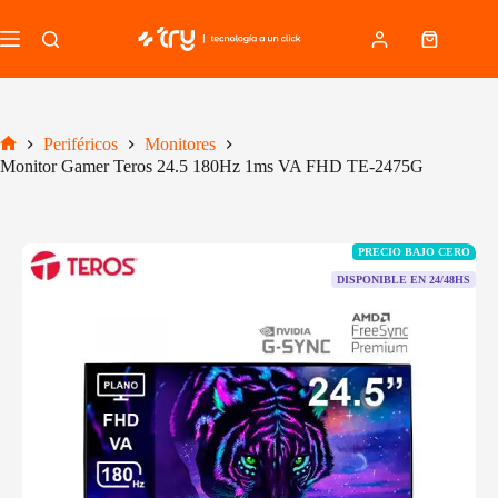
Saltar
al
Carro
contenido
de
compra
Periféricos
Monitores
Inicio
Monitor Gamer Teros 24.5 180Hz 1ms VA FHD TE-2475G
PRECIO BAJO CERO
DISPONIBLE EN 24/48HS