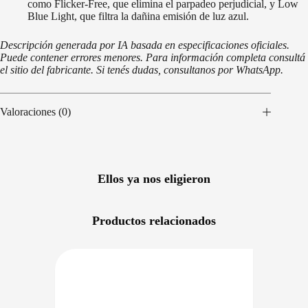
como Flicker-Free, que elimina el parpadeo perjudicial, y Low
Blue Light, que filtra la dañina emisión de luz azul.
Descripción generada por IA basada en especificaciones oficiales.
Puede contener errores menores. Para información completa consultá
el sitio del fabricante. Si tenés dudas, consultanos por WhatsApp.
Valoraciones (0)
Ellos ya nos eligieron
Productos relacionados
NIBLE EN 24/48HS
DISPONIBLE EN 24/48HS