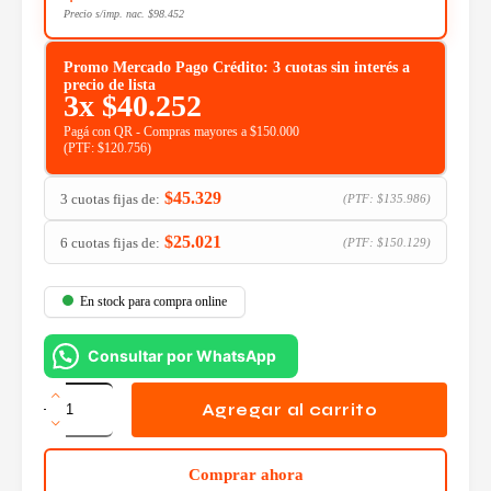
Precio s/imp. nac.
$
98.452
Promo Mercado Pago Crédito: 3 cuotas sin interés a
precio de lista
3x
$
40.252
Pagá con QR - Compras mayores a $150.000
(PTF:
$
120.756
)
$
45.329
3 cuotas fijas de:
(PTF:
$
135.986
)
$
25.021
6 cuotas fijas de:
(PTF:
$
150.129
)
En stock para compra online
Consultar por WhatsApp
Memoria
Patriot
Agregar al carrito
DDR4
8GB
3200MHz
Comprar ahora
Signature