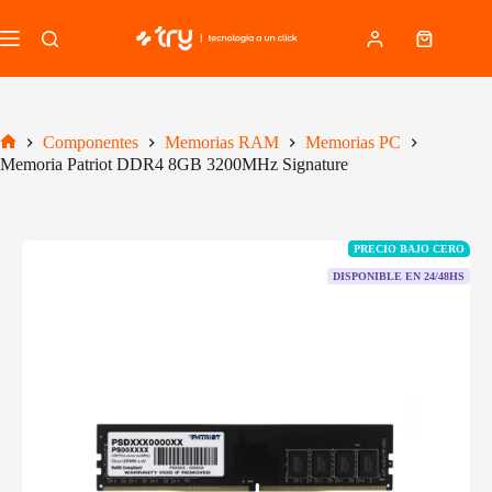
Saltar
al
Carro
contenido
de
compra
Componentes
Memorias RAM
Memorias PC
Inicio
Memoria Patriot DDR4 8GB 3200MHz Signature
PRECIO BAJO CERO
DISPONIBLE EN 24/48HS