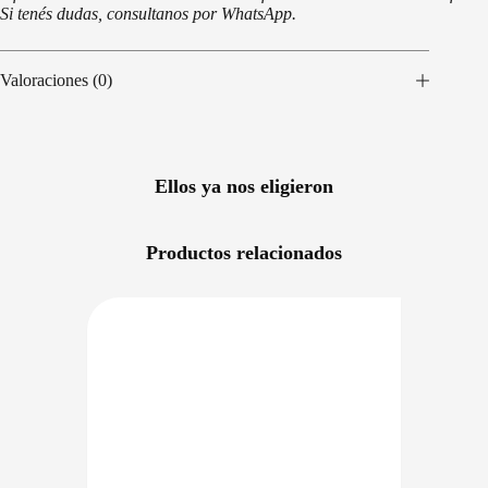
Si tenés dudas, consultanos por WhatsApp.
Valoraciones (0)
Ellos ya nos eligieron
Productos relacionados
NIBLE EN 24/48HS
PRECIO BAJO CERO
DISPONIBLE EN 24/48HS