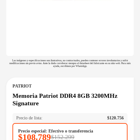
Las imágenes y especificaciones son ilustrativas, no contractuales, pueden contener errores involuntarios y sufrir
modificaciones sin previo aviso. Ante la duda corroborar siempre el datasheet del fabricante en su sitio web. Para más
ayuda, escribinos por WhatsApp.
PATRIOT
Memoria Patriot DDR4 8GB 3200MHz
Signature
Precio de lista:
$
120.756
Precio especial: Efectivo o transferencia
$
108.789
$
152.299