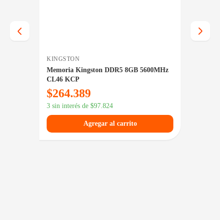
KINGSTON
CORSA
0MHz
Memoria Kingston DDR5 8GB 5600MHz
Memori
CL46 KCP
3200MH
$
264.389
$
56
$
791.089
3 sin interés de
$
97.824
3 sin in
Agregar al carrito