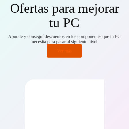
Ofertas para mejorar
tu PC
Apurate y conseguí descuentos en los componentes que tu PC
necesita para pasar al siguiente nivel
Ver más
PRECIO BAJO CERO
PRECIO BAJO CERO
ONIBLE EN 24/48HS
DISPONIBLE EN 24/48HS