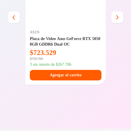
ASUS
SENTEY
A620 +
Placa de Video Asus GeForce RTX 5050
Gabinet
8GB GDDR6 Dual OC
White 
$
723.529
$
49.
$
759.709
$
69.589
3 sin interés de
$
267.706
3 sin int
Agregar al carrito