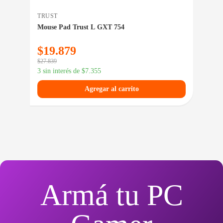
TRUST
TRU
Mouse Pad Trust L GXT 754
Mou
$
19.879
$
1
$
27.839
$
18.
3 sin interés de
$
7.355
3 si
Agregar al carrito
Armá tu PC