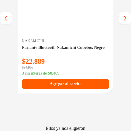
NAKAMICHI
INT
Parlante Bluetooth Nakamichi Cubebox Negro
Sop
$
22.889
$
4
$
34.999
$
63.
3 sin interés de
$
8.469
3 si
Agregar al carrito
Ellos ya nos eligieron