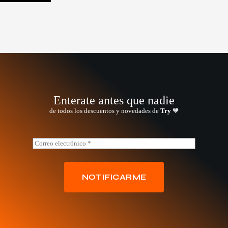
Enterate antes que nadie
de todos los descuentos y novedades de
Try
🧡
E
E
m
m
a
a
i
i
l
l
NOTIFICARME
E
*
m
a
i
l
E