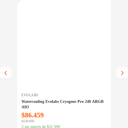
IO BAJO CERO
PRECIO BAJO CERO
A INMEDIATA
ENTREGA INMEDIATA
EVOLABS
ME
rbo
Watercooling Evolabs Cryogene Pro 240 ARGB
Ada
AIO
USB
$
86.459
$
5
$
129.999
$
14.
3 sin interés de
$
31.990
3 si