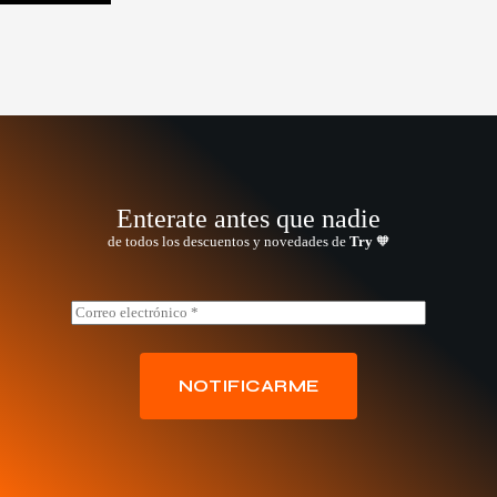
Enterate antes que nadie
de todos los descuentos y novedades de
Try
🧡
*
E
E
m
m
a
a
i
i
l
NOTIFICARME
l
*
E
m
a
i
l