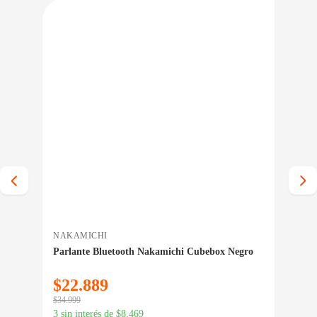
IO BAJO CERO
PRECIO BAJO CERO
A INMEDIATA
ENTREGA INMEDIATA
NAKAMICHI
AS
Parlante Bluetooth Nakamichi Cubebox Negro
Fue
$
22.889
$
8
$
34.999
$
94.
3 sin interés de
$
8.469
3 si