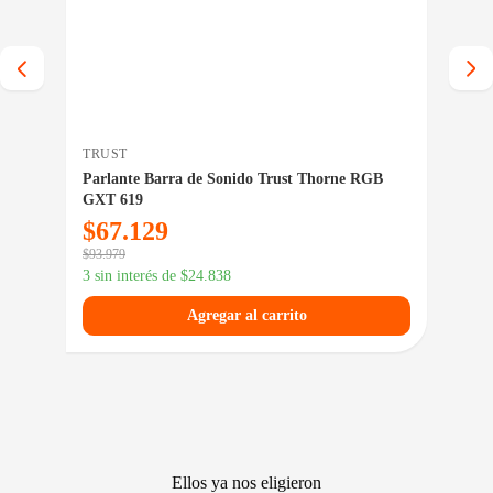
TRUST
PE
ck
Parlante Barra de Sonido Trust Thorne RGB
Bat
GXT 619
$
67.129
$
7
$
93.979
$
101
3 sin interés de
$
24.838
3 si
Agregar al carrito
Ellos ya nos eligieron