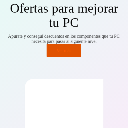
Ofertas para mejorar
tu PC
Apurate y conseguí descuentos en los componentes que tu PC
necesita para pasar al siguiente nivel
Ver más
PRECIO BAJO CERO
PRECIO BAJO CERO
ONIBLE EN 24/48HS
DISPONIBLE EN 24/48HS