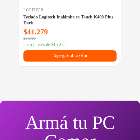
LOGITECH
GEN
Teclado Logitech Inalámbrico Touch K400 Plus
Tec
Dark
$
41.279
$
1
$
57.799
$
23.
3 sin interés de
$
15.273
3 si
Agregar al carrito
Armá tu PC