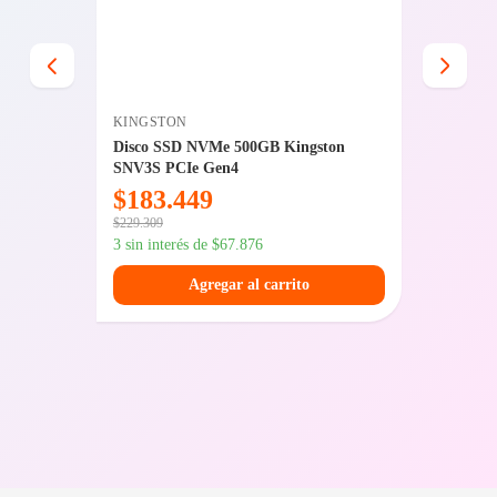
KINGSTON
SFX
Plus
Disco SSD NVMe 500GB Kingston
Kit Gab
SNV3S PCIe Gen4
$
183.449
$
49.
$
229.309
$
69.049
3 sin interés de
$
67.876
3 sin int
Agregar al carrito