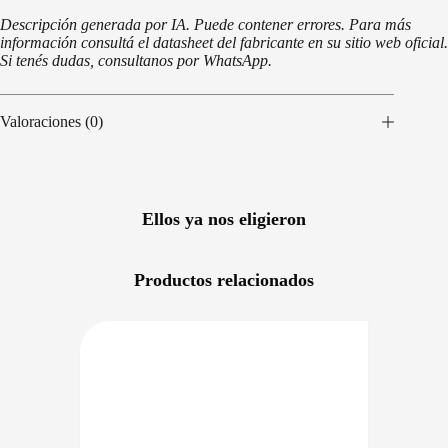
Descripción generada por IA. Puede contener errores. Para más
información consultá el datasheet del fabricante en su sitio web oficial.
Si tenés dudas, consultanos por WhatsApp.
Valoraciones (0)
Ellos ya nos eligieron
Productos relacionados
NIBLE EN 24/48HS
DISPONIBLE EN 24/48HS