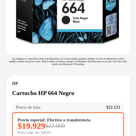
Las imágenes y especificaciones son ilustrativas, no contractuales, pueden contener errores involuntarios y sufrir
modificaciones sin previo aviso. Ante la duda corroborar siempre el datasheet del fabricante en su sitio web. Para más
ayuda, escribinos por WhatsApp.
HP
Cartucho HP 664 Negro
Precio de lista:
$
22.121
Precio especial: Efectivo o transferencia
$
19.929
$
27.909
Precio s/imp. nac.
$
18.035