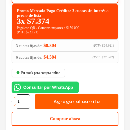
Promo Mercado Pago Crédito: 3 cuotas sin interés a
precio de lista
3x
$
7.374
Pagá con QR - Compras mayores a $150.000
(PTF:
$
22.121
)
$
8.304
3 cuotas fijas de:
(PTF:
$
24.911
)
$
4.584
6 cuotas fijas de:
(PTF:
$
27.502
)
En stock para compra online
Consultar por WhatsApp
Cartucho
HP
Agregar al carrito
664
Negro
cantidad
Comprar ahora