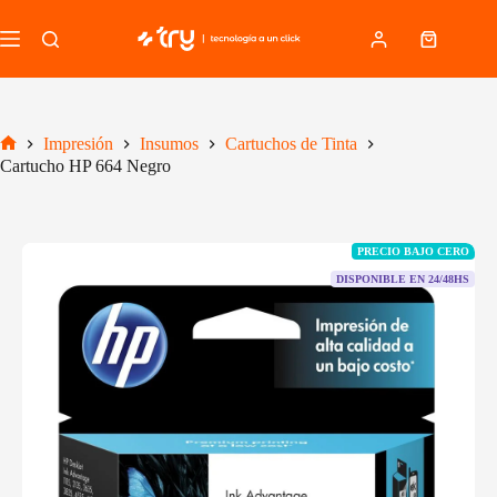
Saltar
al
Carro
contenido
de
compra
Impresión
Insumos
Cartuchos de Tinta
Inicio
Cartucho HP 664 Negro
PRECIO BAJO CERO
DISPONIBLE EN 24/48HS