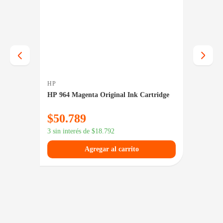
HP
HP
dge
HP 964 Magenta Original Ink Cartridge
HP 711
$
50.789
$
64.
3 sin interés de
$
18.792
3 sin in
Agregar al carrito