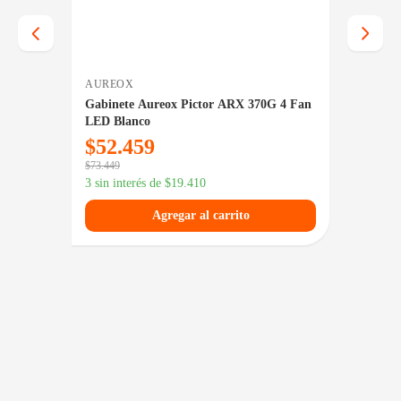
AUREOX
PERFO
ck 3
Gabinete Aureox Pictor ARX 370G 4 Fan
Kit Ga
LED Blanco
600W T
$
52.459
$
67.
$
73.449
$
93.829
3 sin interés de
$
19.410
3 sin in
Agregar al carrito