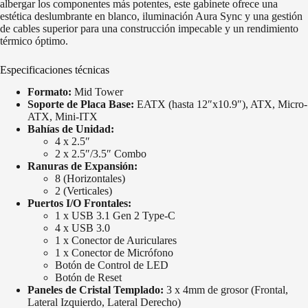
albergar los componentes más potentes, este gabinete ofrece una
estética deslumbrante en blanco, iluminación Aura Sync y una gestión
de cables superior para una construcción impecable y un rendimiento
térmico óptimo.
Especificaciones técnicas
Formato:
Mid Tower
Soporte de Placa Base:
EATX (hasta 12″x10.9″), ATX, Micro-
ATX, Mini-ITX
Bahías de Unidad:
4 x 2.5″
2 x 2.5″/3.5″ Combo
Ranuras de Expansión:
8 (Horizontales)
2 (Verticales)
Puertos I/O Frontales:
1 x USB 3.1 Gen 2 Type-C
4 x USB 3.0
1 x Conector de Auriculares
1 x Conector de Micrófono
Botón de Control de LED
Botón de Reset
Paneles de Cristal Templado:
3 x 4mm de grosor (Frontal,
Lateral Izquierdo, Lateral Derecho)