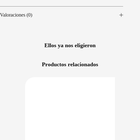
Valoraciones (0)
Ellos ya nos eligieron
Productos relacionados
RECIO BAJO CERO
PRECIO BAJO CERO
NIBLE EN 24/48HS
DISPONIBLE EN 24/48HS