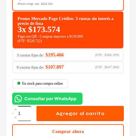
Precio s/imp. nac.
$
424.542
Promo Mercado Pago Crédito: 3 cuotas sin interés a
precio de lista
3x
$
173.574
Pagá con QR - Compras mayores a $150.000
(PTF:
$
520.722
)
$
195.466
3 cuotas fijas de:
(PTF:
$
586.399
)
$
107.897
6 cuotas fijas de:
(PTF:
$
647.384
)
En stock para compra online
Consultar por WhatsApp
Gabinete
Asus
Agregar al carrito
ROG
Strix
Helios
Comprar ahora
GX601