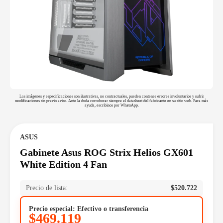
Las imágenes y especificaciones son ilustrativas, no contractuales, pueden contener errores involuntarios y sufrir
modificaciones sin previo aviso. Ante la duda corroborar siempre el datasheet del fabricante en su sitio web. Para más
ayuda, escribinos por WhatsApp.
ASUS
Gabinete Asus ROG Strix Helios GX601
White Edition 4 Fan
Precio de lista:
$
520.722
Precio especial: Efectivo o transferencia
$
469.119