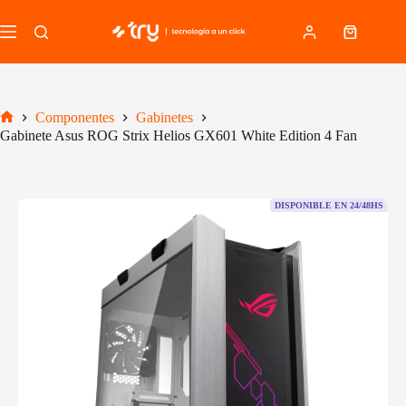
Saltar
al
Carro
contenido
de
compra
Componentes
Gabinetes
Inicio
Gabinete Asus ROG Strix Helios GX601 White Edition 4 Fan
DISPONIBLE EN 24/48HS