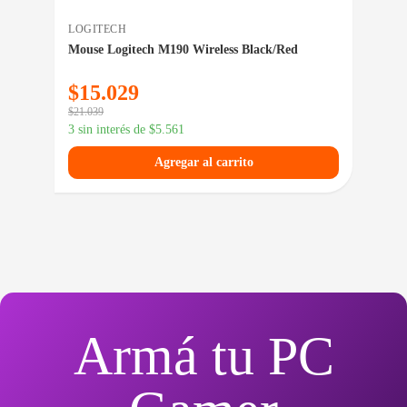
LOGITECH
TRU
Mouse Logitech M190 Wireless Black/Red
Tec
$
15.029
$
3
$
21.039
$
43.
3 sin interés de
$
5.561
3 si
Agregar al carrito
Armá tu PC