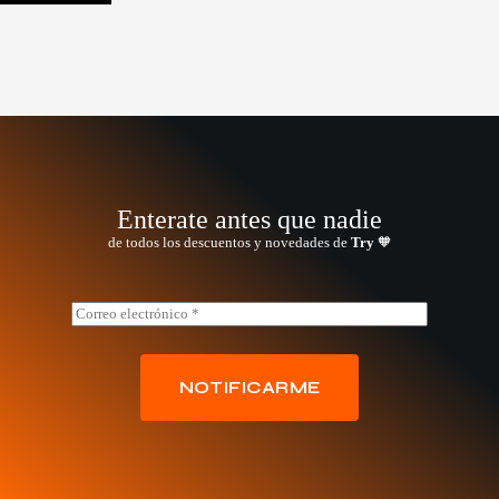
Enterate antes que nadie
de todos los descuentos y novedades de
Try
🧡
E
E
m
m
a
a
i
i
l
l
NOTIFICARME
E
*
m
a
i
l
E