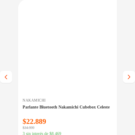
IO BAJO CERO
PRECIO BAJO CERO
A INMEDIATA
ENTREGA INMEDIATA
NAKAMICHI
EV
ul
Parlante Bluetooth Nakamichi Cubebox Celeste
Wat
AI
$
22.889
$
8
$
34.999
$
129
3 sin interés de
$
8.469
3 si