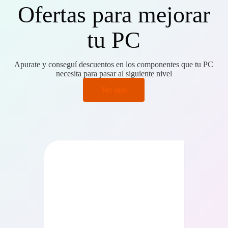
Ofertas para mejorar
tu PC
Apurate y conseguí descuentos en los componentes que tu PC
necesita para pasar al siguiente nivel
Ver más
PRECIO BAJO CERO
PRECIO BAJO CERO
ONIBLE EN 24/48HS
DISPONIBLE EN 24/48HS