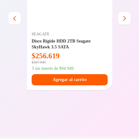
SEAGATE
ASUS
Plus
Disco Rígido HDD 2TB Seagate
Mother
SkyHawk 3.5 SATA
WIFI W
$
256.619
$
424
$
307.949
$
487.909
3 sin interés de
$
94.949
3 sin int
Agregar al carrito