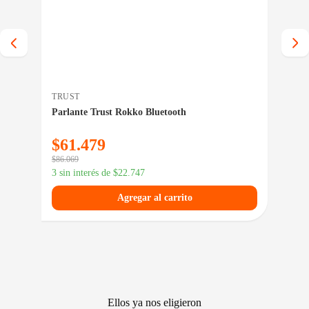
TRUST
MO
Parlante Trust Rokko Bluetooth
Pic
AD
$
61.479
$
5
$
86.069
$
70.
3 sin interés de
$
22.747
3 si
Agregar al carrito
Ellos ya nos eligieron