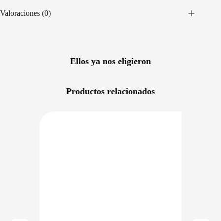
Valoraciones (0)
Ellos ya nos eligieron
Productos relacionados
RECIO BAJO CERO
PRECIO BAJO CERO
NIBLE EN 24/48HS
DISPONIBLE EN 24/48HS