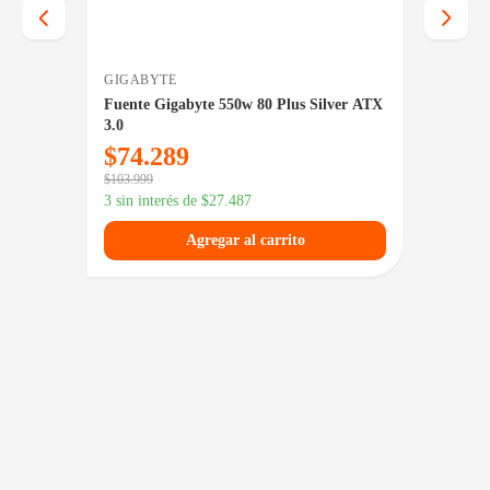
GIGABYTE
GAME
onze
Fuente Gigabyte 550w 80 Plus Silver ATX
Fuente
3.0
550 M
$
74.289
$
10
$
103.999
$
145.199
3 sin interés de
$
27.487
3 sin in
Agregar al carrito