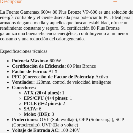
Descripción
La Fuente Gamemax 600w 80 Plus Bronze VP-600 es una solución de
energía confiable y eficiente diseñada para potenciar tu PC. Ideal para
armados de gama media y aquellos que buscan estabilidad, ofrece un
rendimiento constante y seguro. Su certificación 80 Plus Bronze
garantiza una buena eficiencia energética, contribuyendo a un menor
consumo y una reducción del calor generado.
Especificaciones técnicas
Potencia Máxima:
600W
Certificación de Eficiencia:
80 Plus Bronze
Factor de Forma:
ATX
PFC (Corrección de Factor de Potencia):
Activo
Ventilador:
120mm, control de velocidad inteligente
Conectores:
ATX (20+4 pines):
1
EPS/CPU (4+4 pines):
1
PCI-E (6+2 pines):
2
SATA:
6
Molex (IDE):
3
Protecciones:
OVP (Sobrevoltaje), OPP (Sobrecarga), SCP
(Cortocircuito), UVP (Bajo voltaje)
Voltaje de Entrada AC:
100-240V