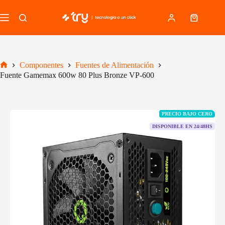
Saltar
al
Carro
contenido
de
compra
Componentes
Fuentes de Alimentación
Inicio
Fuente Gamemax 600w 80 Plus Bronze VP-600
PRECIO BAJO CERO
DISPONIBLE EN 24/48HS