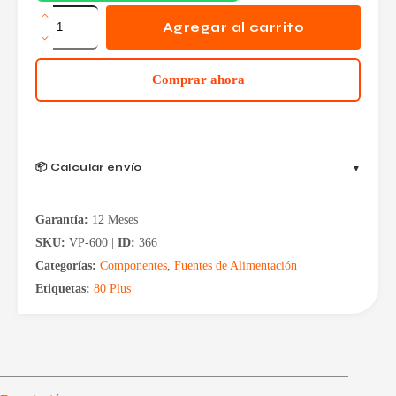
Fuente
Gamemax
Agregar al carrito
600w
80
Plus
Comprar ahora
Bronze
VP-
600
cantidad
📦 Calcular envío
Garantía:
12 Meses
SKU:
VP-600 |
ID:
366
Categorías:
Componentes
,
Fuentes de Alimentación
Etiquetas:
80 Plus