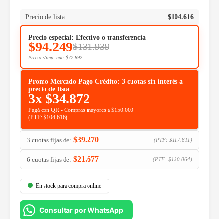
Precio de lista:
$
104.616
Precio especial: Efectivo o transferencia
$
94.249
$
131.939
Precio s/imp. nac.
$
77.892
Promo Mercado Pago Crédito: 3 cuotas sin interés a
precio de lista
3x
$
34.872
Pagá con QR - Compras mayores a $150.000
(PTF:
$
104.616
)
$
39.270
3 cuotas fijas de:
(PTF:
$
117.811
)
$
21.677
6 cuotas fijas de:
(PTF:
$
130.064
)
En stock para compra online
Consultar por WhatsApp