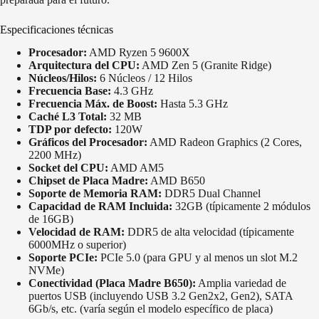
Especificaciones técnicas
Procesador:
AMD Ryzen 5 9600X
Arquitectura del CPU:
AMD Zen 5 (Granite Ridge)
Núcleos/Hilos:
6 Núcleos / 12 Hilos
Frecuencia Base:
4.3 GHz
Frecuencia Máx. de Boost:
Hasta 5.3 GHz
Caché L3 Total:
32 MB
TDP por defecto:
120W
Gráficos del Procesador:
AMD Radeon Graphics (2 Cores,
2200 MHz)
Socket del CPU:
AMD AM5
Chipset de Placa Madre:
AMD B650
Soporte de Memoria RAM:
DDR5 Dual Channel
Capacidad de RAM Incluida:
32GB (típicamente 2 módulos
de 16GB)
Velocidad de RAM:
DDR5 de alta velocidad (típicamente
6000MHz o superior)
Soporte PCIe:
PCIe 5.0 (para GPU y al menos un slot M.2
NVMe)
Conectividad (Placa Madre B650):
Amplia variedad de
puertos USB (incluyendo USB 3.2 Gen2x2, Gen2), SATA
6Gb/s, etc. (varía según el modelo específico de placa)