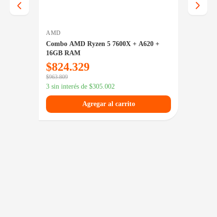
AMD
AMD
0 +
Combo AMD Ryzen 5 7600X + A620 +
Combo 
16GB RAM
16GB 
$
824.329
$
74
$
963.809
$
847.589
3 sin interés de
$
305.002
3 sin in
Agregar al carrito