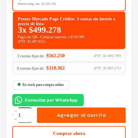
Precio s/imp. nac.
$
1.221.176
Promo Mercado Pago Crédito: 3 cuotas sin interés a
precio de lista
3x
$
499.278
Pagá con QR - Compras mayores a $150.000
(PTF:
$
1.497.833
)
$
562.250
3 cuotas fijas de:
(PTF:
$
1.686.749
)
$
310.362
6 cuotas fijas de:
(PTF:
$
1.862.171
)
En stock para compra online
Consultar por WhatsApp
Combo
AMD
Agregar al carrito
Ryzen
5
9600X
Comprar ahora
+