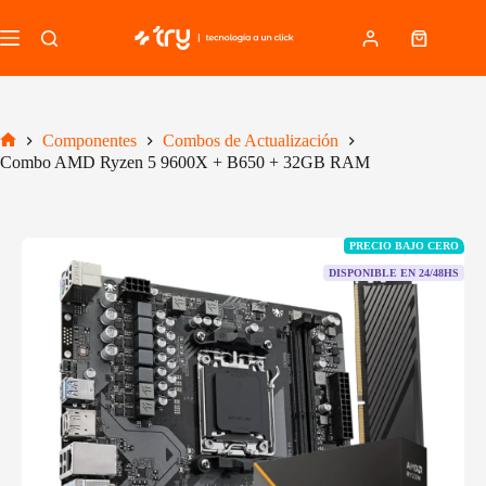
Saltar
al
Carro
contenido
de
compra
Componentes
Combos de Actualización
Inicio
Combo AMD Ryzen 5 9600X + B650 + 32GB RAM
PRECIO BAJO CERO
DISPONIBLE EN 24/48HS