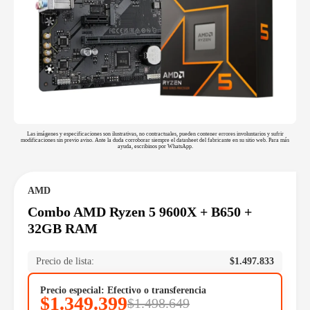
Las imágenes y especificaciones son ilustrativas, no contractuales, pueden contener errores involuntarios y sufrir
modificaciones sin previo aviso. Ante la duda corroborar siempre el datasheet del fabricante en su sitio web. Para más
ayuda, escribinos por WhatsApp.
AMD
Combo AMD Ryzen 5 9600X + B650 +
32GB RAM
Precio de lista:
$
1.497.833
Precio especial: Efectivo o transferencia
$
1.349.399
$
1.498.649