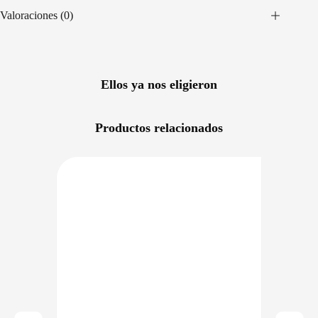
Valoraciones (0)
Ellos ya nos eligieron
Productos relacionados
RECIO BAJO CERO
PRECIO BAJO CERO
NIBLE EN 24/48HS
DISPONIBLE EN 24/48HS