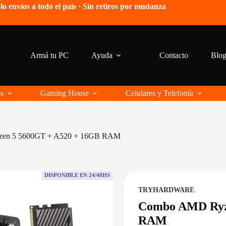
lo envíos a todo el país · Sin retiros por mudanza
Armá tu PC
Ayuda
Contacto
Blo
os
Gaming House
Celulares y Telefonía
en 5 5600GT + A520 + 16GB RAM
DISPONIBLE EN 24/48HS
TRYHARDWARE
Combo AMD Ryz
RAM