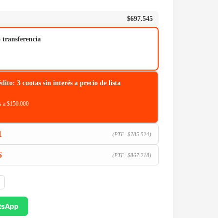
$
697.545
o transferencia
o: 3 cuotas sin interés a precio de lista
 a $150.000
1
(PTF:
$
785.524
)
6
(PTF:
$
867.218
)
tsApp