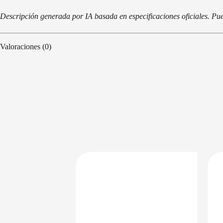
Descripción generada por IA basada en especificaciones oficiales. Pue
Valoraciones (0)
PRECIO BAJO CERO
PRECIO BAJO CERO
DISPONIBLE EN 24/48HS
DISPONIBLE EN 24/48HS