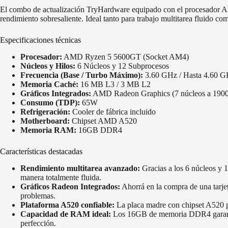
El combo de actualización TryHardware equipado con el procesador 
rendimiento sobresaliente. Ideal tanto para trabajo multitarea fluido co
Especificaciones técnicas
Procesador:
AMD Ryzen 5 5600GT (Socket AM4)
Núcleos y Hilos:
6 Núcleos y 12 Subprocesos
Frecuencia (Base / Turbo Máximo):
3.60 GHz / Hasta 4.60 
Memoria Caché:
16 MB L3 / 3 MB L2
Gráficos Integrados:
AMD Radeon Graphics (7 núcleos a 190
Consumo (TDP):
65W
Refrigeración:
Cooler de fábrica incluido
Motherboard:
Chipset AMD A520
Memoria RAM:
16GB DDR4
Características destacadas
Rendimiento multitarea avanzado:
Gracias a los 6 núcleos y 1
manera totalmente fluida.
Gráficos Radeon Integrados:
Ahorrá en la compra de una tarjet
problemas.
Plataforma A520 confiable:
La placa madre con chipset A520 p
Capacidad de RAM ideal:
Los 16GB de memoria DDR4 garantiza
perfección.