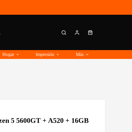
g
Carro
de
compra
Hogar
Impresión
Más
en 5 5600GT + A520 + 16GB