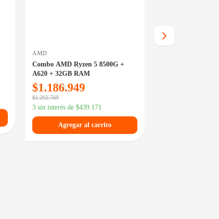
AMD
AMD
Combo AMD Ryzen 5 8500G +
Combo AMD Ryzen 
A620 + 32GB RAM
+ 32GB RAM
$
1.186.949
$
1.268.049
$
1.292.769
$
1.407.529
3 sin interés de
$
439.171
3 sin interés de
$
469
Agregar al carrito
Agregar al