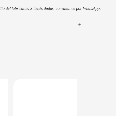
tio del fabricante. Si tenés dudas, consultanos por WhatsApp.
BAJO CERO
PRECIO BAJO CERO
EN 24/48HS
DISPONIBLE EN 24/48HS