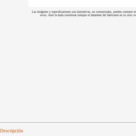
Las imágenes y especificaciones son ilustrativas, no contractuales, pueden contener er
aviso. Ante la duda corroborar siempre el datasheet del fabricante en su sitio
Descripción