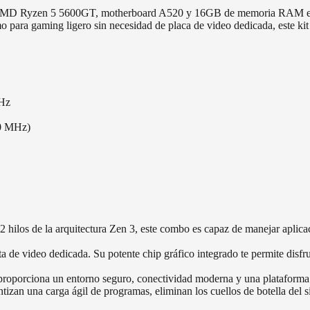
AMD Ryzen 5 5600GT, motherboard A520 y 16GB de memoria RAM es la s
mo para gaming ligero sin necesidad de placa de video dedicada, este kit
GHz
0 MHz)
2 hilos de la arquitectura Zen 3, este combo es capaz de manejar aplica
a de video dedicada. Su potente chip gráfico integrado te permite disfru
roporciona un entorno seguro, conectividad moderna y una plataforma 
n una carga ágil de programas, eliminan los cuellos de botella del s