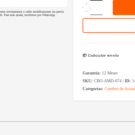
Combo
AMD
rores involuntarios y sufrir modificaciones sin previo
Ryzen
 web. Para más ayuda, escribinos por WhatsApp.
5
5600GT
+
A520
+
16GB
RAM
cantidad
📦 Calcular envío
Garantía:
12 Meses
SKU:
CBO-AMD-074 |
ID:
1
Categorías:
Combos de Actual