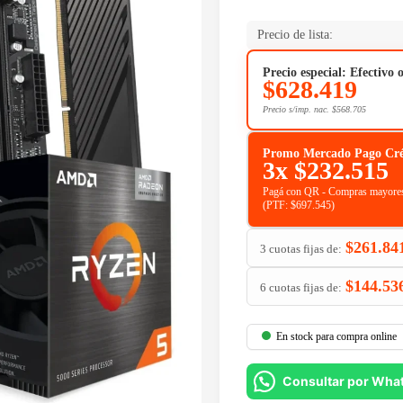
Precio de lista:
Precio especial: Efectivo 
$
628.419
Precio s/imp. nac.
$
568.705
Promo Mercado Pago Crédit
3x
$
232.515
Pagá con QR - Compras mayores
(PTF:
$
697.545
)
$
261.84
3 cuotas fijas de:
$
144.53
6 cuotas fijas de:
En stock para compra online
Consultar por Wha