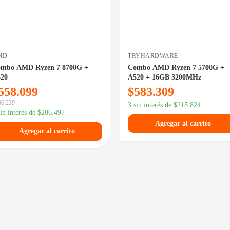
MD
TRYHARDWARE
mbo AMD Ryzen 7 8700G +
Combo AMD Ryzen 7 5700G +
20
A520 + 16GB 3200MHz
558.099
$
583.309
06.239
3 sin interés de
$
215.824
sin interés de
$
206.497
Agregar al carrito
Agregar al carrito