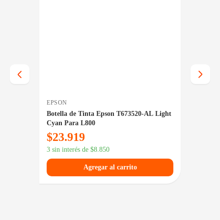
EPSON
EPSON
L
Botella de Tinta Epson T673520-AL Light
Botell
Cyan Para L800
Amaril
$
23.919
$
20.
$
27.339
3 sin interés de
$
8.850
3 sin in
Agregar al carrito