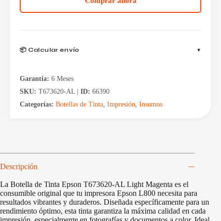
Comprar ahora
AL
Light
Magenta
Para
L800
cantidad
📦 Calcular envío
Garantía:
6 Meses
SKU:
T673620-AL |
ID:
66390
Categorías:
Botellas de Tinta
,
Impresión
,
Insumos
Descripción
La Botella de Tinta Epson T673620-AL Light Magenta es el
consumible original que tu impresora Epson L800 necesita para
resultados vibrantes y duraderos. Diseñada específicamente para un
rendimiento óptimo, esta tinta garantiza la máxima calidad en cada
impresión, especialmente en fotografías y documentos a color. Ideal