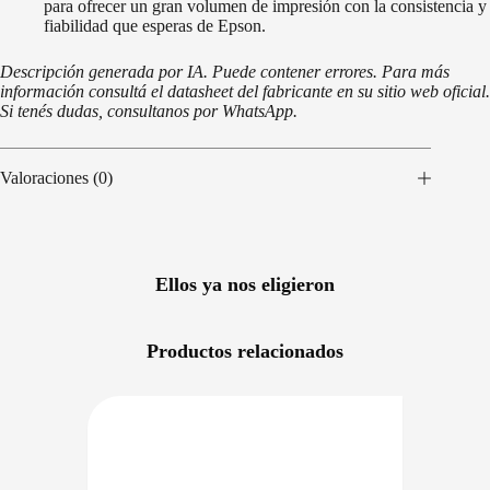
para ofrecer un gran volumen de impresión con la consistencia y
fiabilidad que esperas de Epson.
Descripción generada por IA. Puede contener errores. Para más
información consultá el datasheet del fabricante en su sitio web oficial.
Si tenés dudas, consultanos por WhatsApp.
Valoraciones (0)
Ellos ya nos eligieron
Productos relacionados
NIBLE EN 24/48HS
PRECIO BAJO CERO
DISPONIBLE EN 24/48HS