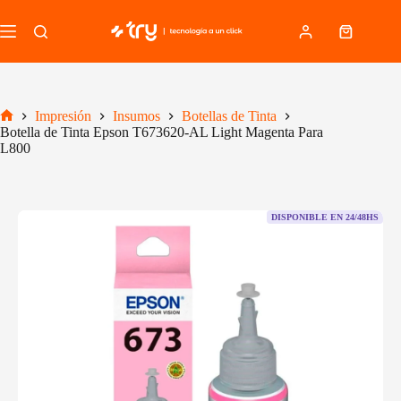
Saltar
al
Carro
contenido
de
compra
Impresión
Insumos
Botellas de Tinta
Inicio
Botella de Tinta Epson T673620-AL Light Magenta Para
L800
DISPONIBLE EN 24/48HS