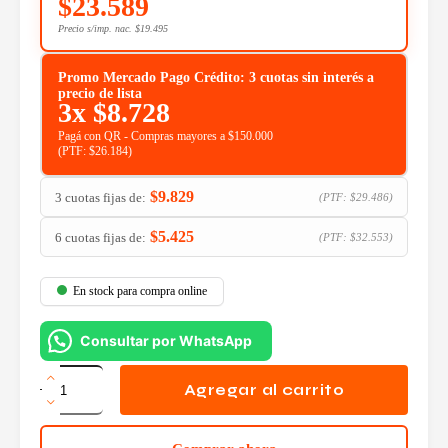
$
23.589
Precio s/imp. nac.
$
19.495
Promo Mercado Pago Crédito: 3 cuotas sin interés a
precio de lista
3x
$
8.728
Pagá con QR - Compras mayores a $150.000
(PTF:
$
26.184
)
$
9.829
3 cuotas fijas de:
(PTF:
$
29.486
)
$
5.425
6 cuotas fijas de:
(PTF:
$
32.553
)
En stock para compra online
Consultar por WhatsApp
Botella
de
Agregar al carrito
Tinta
Epson
T673620-