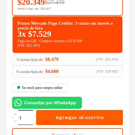
$
20.349
$
27.479
Precio s/imp. nac.
$
16.817
Promo Mercado Pago Crédito: 3 cuotas sin interés a
precio de lista
3x
$
7.529
Pagá con QR - Compras mayores a $150.000
(PTF:
$
22.587
)
$
8.479
3 cuotas fijas de:
(PTF:
$
25.436
)
$
4.680
6 cuotas fijas de:
(PTF:
$
28.082
)
En stock para compra online
Consultar por WhatsApp
Botella
de
Agregar al carrito
Tinta
Epson
T664220-