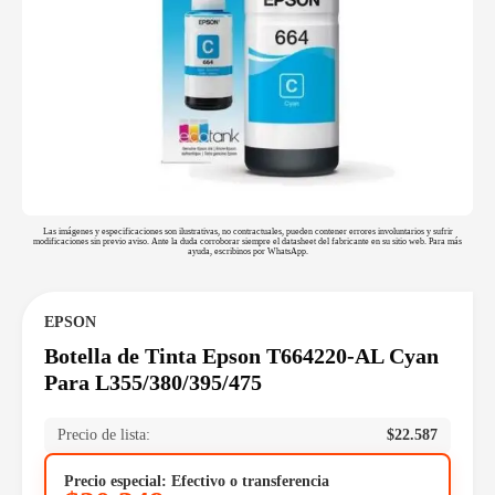
Las imágenes y especificaciones son ilustrativas, no contractuales, pueden contener errores involuntarios y sufrir
modificaciones sin previo aviso. Ante la duda corroborar siempre el datasheet del fabricante en su sitio web. Para más
ayuda, escribinos por WhatsApp.
EPSON
Botella de Tinta Epson T664220-AL Cyan
Para L355/380/395/475
Precio de lista:
$
22.587
Precio especial: Efectivo o transferencia