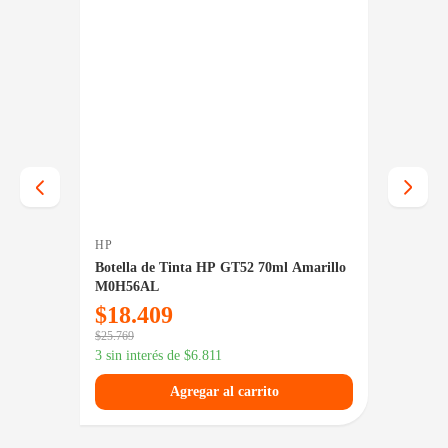
HP
BROTH
L Negro
Botella de Tinta HP GT52 70ml Amarillo
Botell
M0H56AL
Magen
$
18.409
$
16.
$
25.769
$
23.059
3 sin interés de
$
6.811
3 sin in
Agregar al carrito