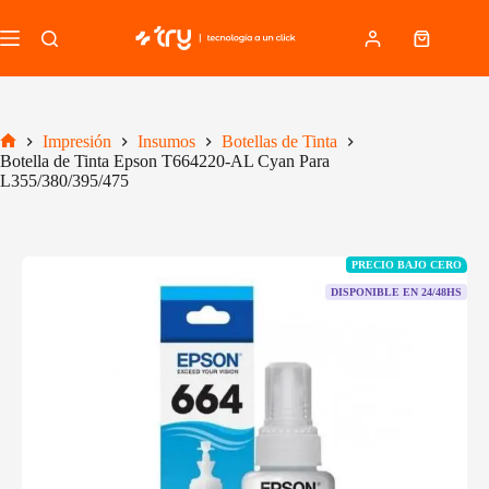
Saltar
al
Carro
contenido
de
compra
Impresión
Insumos
Botellas de Tinta
Inicio
Botella de Tinta Epson T664220-AL Cyan Para
L355/380/395/475
PRECIO BAJO CERO
DISPONIBLE EN 24/48HS