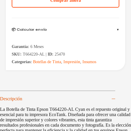
Comprar ahora
AL
Cyan
Para
L355/380/395/475
cantidad
📦 Calcular envío
Garantía:
6 Meses
SKU:
T664220-AL |
ID:
25470
Categorías:
Botellas de Tinta
,
Impresión
,
Insumos
Descripción
La Botella de Tinta Epson T664220-AL Cyan es el repuesto original y
esencial para tu impresora EcoTank. Diseñada para ofrecer una calidad
de impresión superior y colores vibrantes, esta tinta garantiza
resultados profesionales en cada documento y fotografía. Es la elección
perfecta para mantener la eficiencia y la calidad en tus equipos Epson