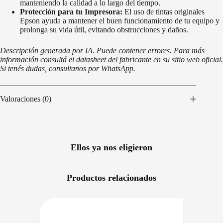
manteniendo la calidad a lo largo del tiempo.
Protección para tu Impresora:
El uso de tintas originales
Epson ayuda a mantener el buen funcionamiento de tu equipo y
prolonga su vida útil, evitando obstrucciones y daños.
Descripción generada por IA. Puede contener errores. Para más
información consultá el datasheet del fabricante en su sitio web oficial.
Si tenés dudas, consultanos por WhatsApp.
Valoraciones (0)
Ellos ya nos eligieron
Productos relacionados
RECIO BAJO CERO
PRECIO BAJO CERO
NIBLE EN 24/48HS
DISPONIBLE EN 24/48HS