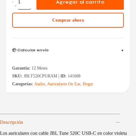
JBL
Agregar al carrito
T520C
USB
C
Comprar ahora
Violeta
cantidad
📦 Calcular envío
Garantía:
12 Meses
SKU:
JBLT520CPURAM |
ID:
141688
Categorías:
Audio
,
Auriculares On Ear
,
Hogar
Descripción
Los auriculares con cable JBL Tune 520C USB-C en color violeta