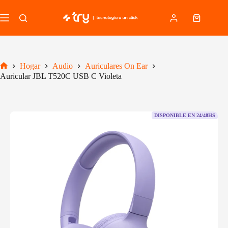
Saltar
al
Carro
contenido
de
compra
Hogar
Audio
Auriculares On Ear
Inicio
Auricular JBL T520C USB C Violeta
DISPONIBLE EN 24/48HS