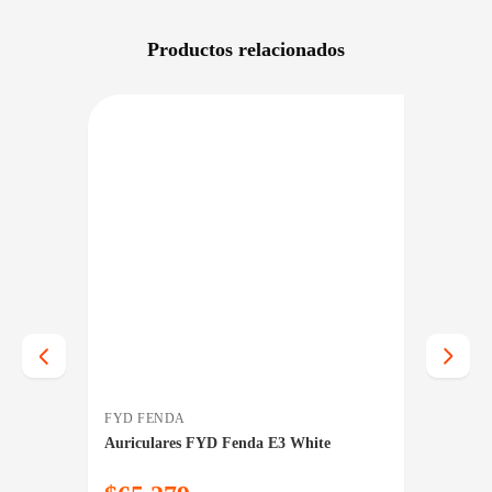
Productos relacionados
NIBLE EN 24/48HS
DISPONIBLE EN 24/48HS
FYD FENDA
JBL
Auriculares FYD Fenda E3 White
Parlan