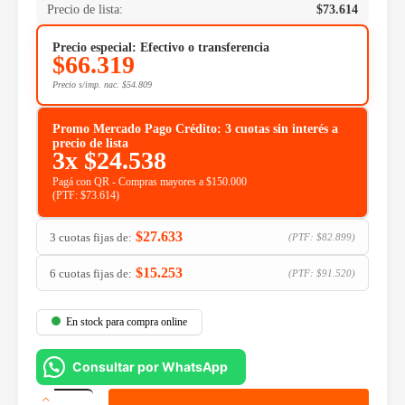
Precio de lista:
$
73.614
Precio especial: Efectivo o transferencia
$
66.319
Precio s/imp. nac.
$
54.809
Promo Mercado Pago Crédito: 3 cuotas sin interés a
precio de lista
3x
$
24.538
Pagá con QR - Compras mayores a $150.000
(PTF:
$
73.614
)
$
27.633
3 cuotas fijas de:
(PTF:
$
82.899
)
$
15.253
6 cuotas fijas de:
(PTF:
$
91.520
)
En stock para compra online
Consultar por WhatsApp
Auricular