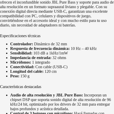
ofrecen el inconfundible sonido JBL Pure Bass y soporte para audio de
alta resolución en un formato supraaural liviano y plegable. Con su
conexión digital directa mediante USB-C, garantizan una excelente
compatibilidad con PC, celulares y dispositivos de juego,
convirtiéndose en el accesorio ideal y con mucho estilo para tu uso
diario, sin necesidad de adaptadores ni baterías.
Especificaciones técnicas
Controlador:
Dinámico de 32 mm
Respuesta de frecuencia dinámica:
10 Hz – 40 kHz
Sensibilidad:
103 dB a 1kHz/1mW
Impedancia de entrada:
32 ohms
Micrófonos:
1 integrado
Conectividad:
Con cable (USB-C)
Longitud del cable:
120 cm
Peso:
150 g
Características destacadas
Audio de alta resolución y JBL Pure Bass:
Incorporan un
chipset DSP que soporta sonido digital de alta resolución de 96
kHz/24 bit, optimizado por los drivers de 32 mm para entregar
bajos profundos y acústica detallada.
Control de 3 botones con micrófono:
Hacé llamadas con