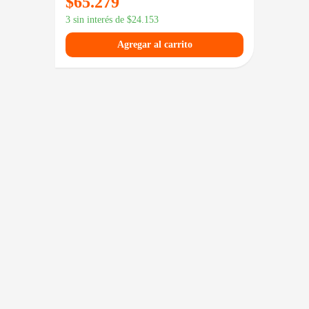
$
65.279
$
10
3 sin interés de
$
24.153
3 sin in
Agregar al carrito