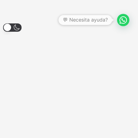
💬 Necesita ayuda?
Larroque 1904, Banfield
Lunes a Viernes - 12:00hs a 18:00hs
Sábados - Consultar
Domingos y Feriados - Cerrado
COMPONENTES
Almacenamiento