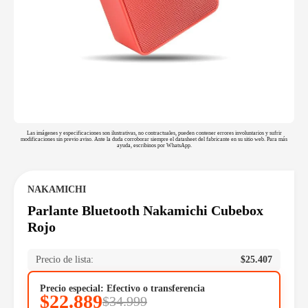
Las imágenes y especificaciones son ilustrativas, no contractuales, pueden contener errores involuntarios y sufrir
modificaciones sin previo aviso. Ante la duda corroborar siempre el datasheet del fabricante en su sitio web. Para más
ayuda, escribinos por WhatsApp.
NAKAMICHI
Parlante Bluetooth Nakamichi Cubebox
Rojo
Precio de lista:
$
25.407
Precio especial: Efectivo o transferencia
$
22.889
$
34.999