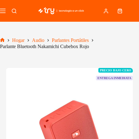
Saltar
al
Carro
contenido
de
compra
Hogar
Audio
Parlantes Portátiles
Inicio
Parlante Bluetooth Nakamichi Cubebox Rojo
PRECIO BAJO CERO
ENTREGA INMEDIATA