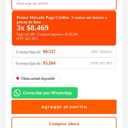
Precio s/imp. nac.
$
18.917
Promo Mercado Pago Crédito: 3 cuotas sin interés a
precio de lista
3x
$
8.469
Pagá con QR - Compras mayores a $150.000
(PTF:
$
25.407
)
$
9.537
3 cuotas fijas de:
(PTF:
$
28.611
)
$
5.264
6 cuotas fijas de:
(PTF:
$
31.587
)
Última unidad disponible
Consultar por WhatsApp
Agregar al carrito
Comprar ahora