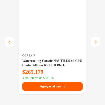
CORSAIR
MSI
12
Watercooling Corsair NAUTILUS x2 CPU
Water
m)
Cooler 240mm RS LCD Black
I240
$
265.179
$
18
3 sin interés de
$
98.116
3 sin in
Agregar al carrito