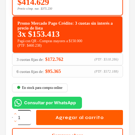
$
414.629
Precio s/imp. nac.
$
375.230
Promo Mercado Pago Crédito: 3 cuotas sin interés a
precio de lista
3x
$
153.413
Pagá con QR - Compras mayores a $150.000
(PTF:
$
460.238
)
$
172.762
3 cuotas fijas de:
(PTF:
$
518.286
)
$
95.365
6 cuotas fijas de:
(PTF:
$
572.188
)
En stock para compra online
Consultar por WhatsApp
Watercooling
Thermaltake
Agregar al carrito
TH420
V2
Ultra