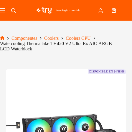
Saltar
al
Carro
contenido
de
compra
Componentes
Coolers
Coolers CPU
Inicio
Watercooling Thermaltake TH420 V2 Ultra Ex AIO ARGB
LCD Waterblock
DISPONIBLE EN 24/48HS