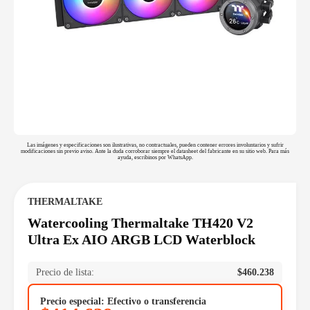
Las imágenes y especificaciones son ilustrativas, no contractuales, pueden contener errores involuntarios y sufrir
modificaciones sin previo aviso. Ante la duda corroborar siempre el datasheet del fabricante en su sitio web. Para más
ayuda, escribinos por WhatsApp.
THERMALTAKE
Watercooling Thermaltake TH420 V2
Ultra Ex AIO ARGB LCD Waterblock
Precio de lista:
$
460.238
Precio especial: Efectivo o transferencia