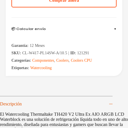
Comprar ahora
Ex
AIO
ARGB
LCD
Waterblock
cantidad
📦 Calcular envío
Garantía:
12 Meses
SKU:
CL-W417-PL14SW-A/10.5 |
ID:
121291
Categorías:
Componentes
,
Coolers
,
Coolers CPU
Etiquetas:
Watercooling
Descripción
El Watercooling Thermaltake TH420 V2 Ultra Ex AIO ARGB LCD
Waterblock es una solución de refrigeración líquida todo en uno de alto
rendimiento, diseñada para entusiastas y gamers que buscan llevar la