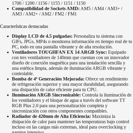
1700 / 1200 / 1156 / 1155 / 1151 / 1150
Compatibilidad de Sockets AMD:
AM5 / AM4 / AM3+ /
AM3 / AM2+ / AM2 / FM2 / FM1
Características destacadas
Display LCD de 4.5 pulgadas:
Personaliza tu sistema con
GIFs, JPGs, MP4s o monitorea información en tiempo real de tu
PC, todo en una pantalla vibrante y de alta resolución.
Ventiladores TOUGHFAN EX 14 ARGB Sync:
Equipado
con tres ventiladores de 140mm que cuentan con un innovador
diseño de conexión magnética para una instalación sencilla y
una estética limpia, además de iluminación ARGB vibrante y
controlable.
Bomba de 4ª Generación Mejorada:
Ofrece un rendimiento
de refrigeración superior y una mayor durabilidad, asegurando
una disipación de calor eficiente para tu CPU.
Iluminación ARGB Sincronizable:
Controla la iluminación de
los ventiladores y el bloque de agua a través del software TT
RGB Plus 2.0 para una personalización completa y
sincronización con otros componentes compatibles.
Radiador de 420mm de Alta Eficiencia:
Maximiza la
disipación de calor para mantener las temperaturas bajo control
incluso en las cargas más extremas, ideal para overclocking y
gaming intensivo.