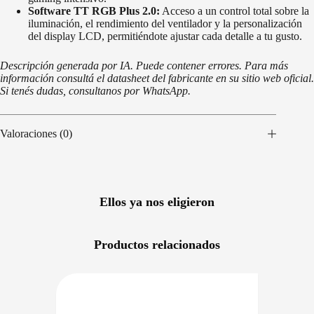
Software TT RGB Plus 2.0:
Acceso a un control total sobre la
iluminación, el rendimiento del ventilador y la personalización
del display LCD, permitiéndote ajustar cada detalle a tu gusto.
Descripción generada por IA. Puede contener errores. Para más
información consultá el datasheet del fabricante en su sitio web oficial.
Si tenés dudas, consultanos por WhatsApp.
Valoraciones (0)
Ellos ya nos eligieron
Productos relacionados
NIBLE EN 24/48HS
DISPONIBLE EN 24/48HS