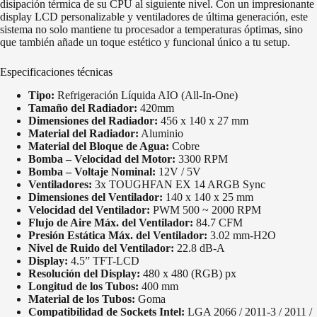
disipación térmica de su CPU al siguiente nivel. Con un impresionante
display LCD personalizable y ventiladores de última generación, este
sistema no solo mantiene tu procesador a temperaturas óptimas, sino
que también añade un toque estético y funcional único a tu setup.
Especificaciones técnicas
Tipo:
Refrigeración Líquida AIO (All-In-One)
Tamaño del Radiador:
420mm
Dimensiones del Radiador:
456 x 140 x 27 mm
Material del Radiador:
Aluminio
Material del Bloque de Agua:
Cobre
Bomba – Velocidad del Motor:
3300 RPM
Bomba – Voltaje Nominal:
12V / 5V
Ventiladores:
3x TOUGHFAN EX 14 ARGB Sync
Dimensiones del Ventilador:
140 x 140 x 25 mm
Velocidad del Ventilador:
PWM 500 ~ 2000 RPM
Flujo de Aire Máx. del Ventilador:
84.7 CFM
Presión Estática Máx. del Ventilador:
3.02 mm-H2O
Nivel de Ruido del Ventilador:
22.8 dB-A
Display:
4.5” TFT-LCD
Resolución del Display:
480 x 480 (RGB) px
Longitud de los Tubos:
400 mm
Material de los Tubos:
Goma
Compatibilidad de Sockets Intel:
LGA 2066 / 2011-3 / 2011 /